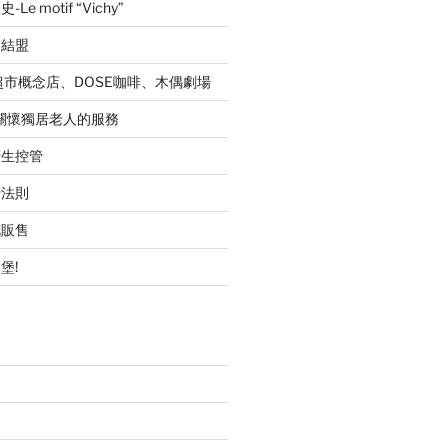
 motif “Vichy”
的結盟
超市概念店、DOSE咖啡、木偶劇場
職關懷獨居老人的服務
衛生控管
行法則
花販售
堡!