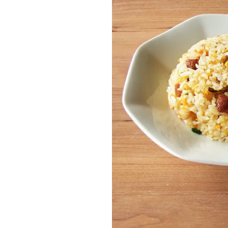
味
道
>”