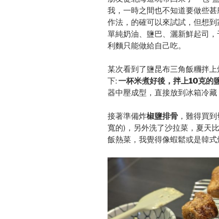
我，一時之間也不知道要做些甚
作法，的確可以來試試，但想到
單純奶油、鹽巴、灑新鮮起司，
利麵只能做給自己吃。
某次看到了鹽昆布三角飯糰拌上
下:
一杯米煮好後，拌上10克的
器中壓成型，直接放到冰箱冷藏
接著準備炸
椒鹽排骨
，難得買到
寬的)，另外洗了沙拉菜，夏天
飯熱菜，我覺得像蝦鬆或是韓式