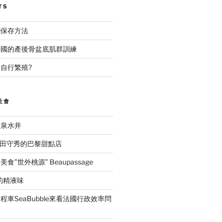
TS
糰保存方法
法國的產後骨盆底肌群訓練
自行繁殖?
社會
礦泉水井
ida吉田守秀的巴黎甜點店
”世外桃源” Beaupassage
的精液味
車SeaBubble來看法國行政效率問