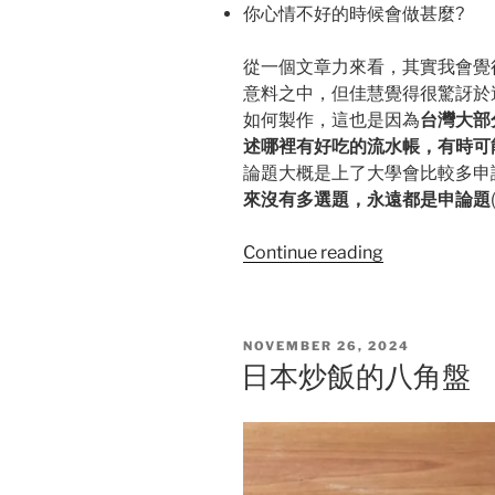
你心情不好的時候會做甚麼?
從一個文章力來看，其實我會覺得
意料之中，但佳慧覺得很驚訝於
如何製作，這也是因為
台灣大部
述哪裡有好吃的流水帳，有時可
論題大概是上了大學會比較多申
來沒有多選題，永遠都是申論題
“<
Continue reading
林
聰
明
POSTED
NOVEMBER 26, 2024
沙
ON
日本炒飯的八角盤
茶
火
鍋
家
的