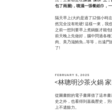
包了兩層)，噴濕一張餐紙巾，
隔天早上(大約是過了12個小時
然完全沒有乾硬! 這樣一來，
之前一想到要早上煮鍋飯才能包
前天晚上先做好，腦中閃過各種
肉、美乃滋鮪魚…等等，出遠門
了!
POSTED
FEBRUARY 5, 2025
ON
<林聰明沙茶火鍋 家
從圖書館的電子書庫借了這本書
史之外，也看得到嘉義歷史，另
上不遺餘力。