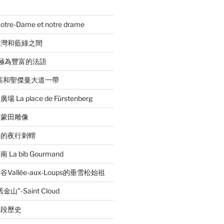
e-Dame et notre drame
台灣和藍綠之間
音極為豐富的法語
區和聖傑曼大道一帶
a place de Fürstenberg
的蒙田雕像
林的夜行刺蝟
a bib Gourmand
allée-aux-Loups的垂雪松始祖
”-Saint Cloud
一段歷史