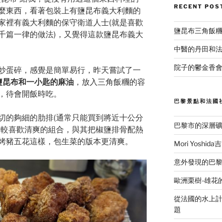
RECENT POS
麼東西，看著包裝上有鹽昆布義大利麵的
家裡有義大利麵的保守衛道人士(就是喜歡
鹽昆布三角飯
千篇一律的做法)，又覺得這款鹽昆布義大
中醫的丹田和
院子的鬱金香會
炒蛋碎，感覺是簡單易行，昨天嘗試了一
鹽昆布和一小匙的麻油
，放入三角飯糰的容
，待會開飯時吃。
巴黎景點和法國
切的夠細的肋排(通常只能買到將近十公分
巴黎市的深層
比較喜歡清爽的組合，與其把椒鹽排骨配熱
烤豬五花這樣，包生菜的版本更清爽。
Mori Yosh
意外發現的巴黎美食
歐洲栗樹-雄花
從法國的水上計程
題