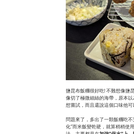
鹽昆布飯糰很好吃! 不難想像
像切了極微細絲的海帶，原本以
想嘗試，而且還說這個口味他可
問題來了，多出了一顆飯糰吃不
化”而米飯變乾硬，就算稍稍使
法，主要都是在
加強”保水”上