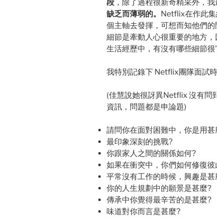
段
，除了過程很新奇精采外，我
缺乏而薄弱的。
Netflix在
個主軸去發揮，可想而知他們的
細節是牽動人心很重要的地方，
生活經歷中，有沒有哪些細節很”
我特別記錄下 Netflix團隊面試
(佳慧說她很訝異Netflix 
資訊，問題都是申論題)
請問你在面對困難中，你是用甚
最印象深刻的挑戰?
你跟家人之間的關係如何?
如果在衝突中，你們如何修復彼
平常沒有工作的時候，興趣是甚麼
你的人生規劃中的願景是甚麼?
傳承中你覺得最辛苦的是甚麼?
味道對你而言是甚麼?