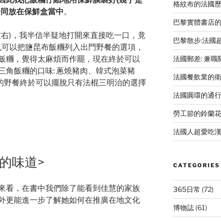
格紋布的法國歷史-Le
一同放在保鮮盒當中
。
巴黎實體書店
左右)，我半信半疑地打開來直接吃一口，竟
巴黎散步:法國
我也可以把鹽昆布飯糰列入出門野餐的選項，
法國郵差: 兼
飯糰，覺得太麻煩而作罷，現在終於可以
三角飯糰的口味: 蔥燒豬肉、韓式泡菜豬
法國餐飲業的
的野餐終於可以擺脫只有法棍三明治的選擇
法國圓環的通
勞工節的鈴蘭
法國人超愛吃漢
的味道>
CATEGORIES
來看，在書中我們除了能看到佳慧的家族
365日常
(72)
外更能進一步了解她如何在推廣在地文化
博物誌
(61)