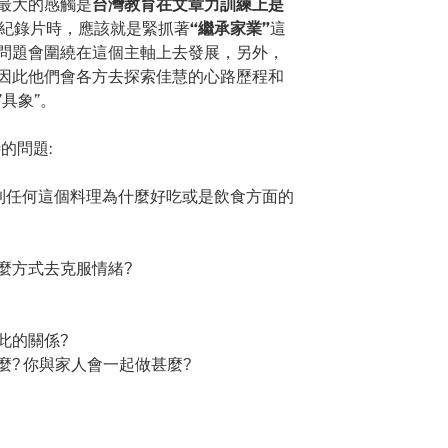
最大的感觸是
台灣教育在文章力訓練上是
作此集紀錄片時，應該就是緊抓著
“繼承家業”
這
問題會圍繞在這個主軸上去發展，另外，
因此他們會各方去探索佳慧的心路歷程和
具象”。
時的問題:
沒有問到任何這個料理為什麼好吃或是飲食方面的
麼方式去克服情緒?
此的關係?
? 你與家人會一起做甚麼?