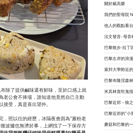
關於戴高樂
我們的聖母院 Notr
他人的觀點看
法文發音- 母
巴黎散步-拉丁
巴黎左岸的浪漫廣場 L
索邦大學附近
巴黎布隆涅森
鹽昆布除了提供鹹味還有鮮味，至於口感上就
米其林貪吃鬼指南 L
為老公會不捧場，誰知道他竟然自己主動
巴黎近郊－狼之谷V
以接受，真是喜出望外。
巴黎近郊的”小舊金山
完，照以往的經歷，冰隔夜會因為”澱粉老
蘑菇和巴黎的
用微波爐也無濟於事，上網找了一下保存方
，因此我把飯糰仔細地用保鮮膜裹好(幾乎是