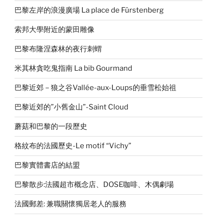
巴黎左岸的浪漫廣場 La place de Fürstenberg
索邦大學附近的蒙田雕像
巴黎布隆涅森林的夜行刺蝟
米其林貪吃鬼指南 La bib Gourmand
巴黎近郊－狼之谷Vallée-aux-Loups的垂雪松始祖
巴黎近郊的”小舊金山”-Saint Cloud
蘑菇和巴黎的一段歷史
格紋布的法國歷史-Le motif “Vichy”
巴黎實體書店的結盟
巴黎散步:法國超市概念店、DOSE咖啡、木偶劇場
法國郵差: 兼職關懷獨居老人的服務