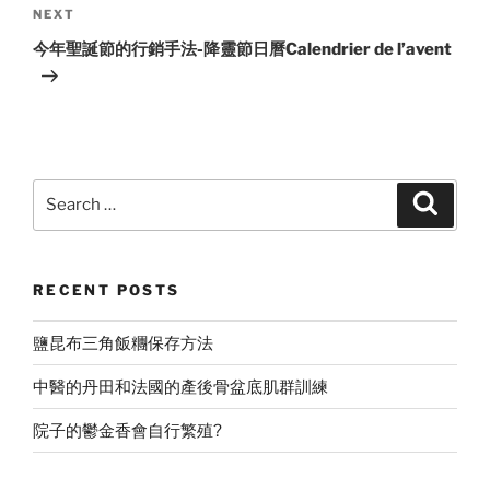
Next
NEXT
Post
今年聖誕節的行銷手法-降靈節日曆Calendrier de l’avent
Search
Search
for:
RECENT POSTS
鹽昆布三角飯糰保存方法
中醫的丹田和法國的產後骨盆底肌群訓練
院子的鬱金香會自行繁殖?