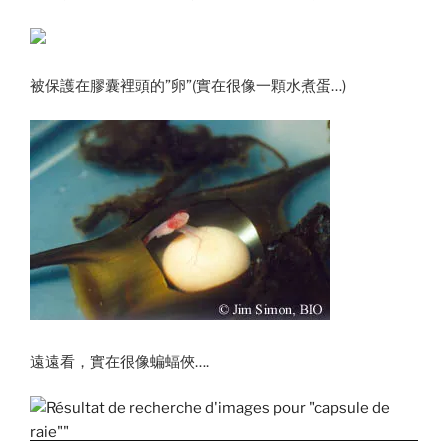
被保護在膠囊裡頭的”卵”(實在很像一顆水煮蛋…)
遠遠看，實在很像蝙蝠俠….