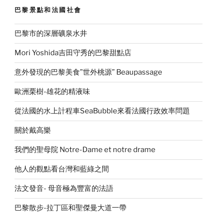
巴黎景點和法國社會
巴黎市的深層礦泉水井
Mori Yoshida吉田守秀的巴黎甜點店
意外發現的巴黎美食”世外桃源” Beaupassage
歐洲栗樹-雄花的精液味
從法國的水上計程車SeaBubble來看法國行政效率問題
關於戴高樂
我們的聖母院 Notre-Dame et notre drame
他人的觀點看台灣和藍綠之間
法文發音- 母音極為豐富的法語
巴黎散步-拉丁區和聖傑曼大道一帶