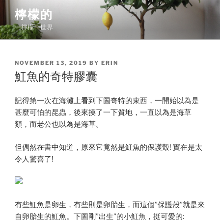
Skip
檸檬的
to
一檸檬一世界
content
POSTED
NOVEMBER 13, 2019
BY
ERIN
ON
魟魚的奇特膠囊
記得第一次在海灘上看到下圖奇特的東西，一開始以為是
甚麼可怕的昆蟲，後來摸了一下質地，一直以為是海草
類，而老公也以為是海草。
但偶然在書中知道，原來它竟然是魟魚的保護殼! 實在是太
令人驚喜了!
有些魟魚是卵生，有些則是卵胎生，而這個”保護殼”就是來
自卵胎生的魟魚。下圖剛”出生”的小魟魚，挺可愛的: