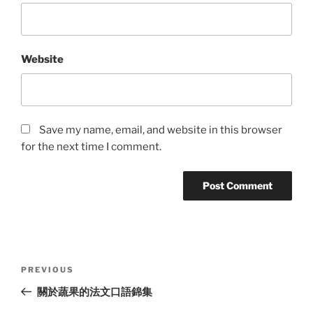
Website
Save my name, email, and website in this browser
for the next time I comment.
Post
Previous
PREVIOUS
navigation
Post
關於蔬果的法文口語錦集