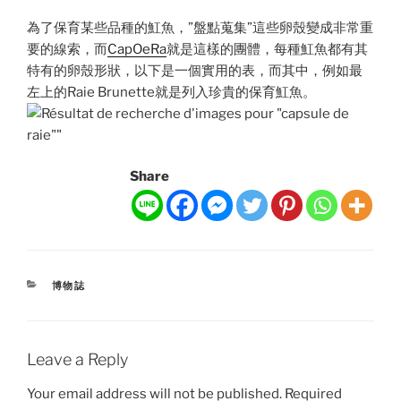
為了保育某些品種的魟魚，”盤點蒐集”這些卵殼變成非常重
要的線索，而
CapOeRa
就是這樣的團體，每種魟魚都有其
特有的卵殼形狀，以下是一個實用的表，而其中，例如最
左上的Raie Brunette就是列入珍貴的保育魟魚。
Share
CATEGORIES
博物誌
Leave a Reply
Your email address will not be published.
Required