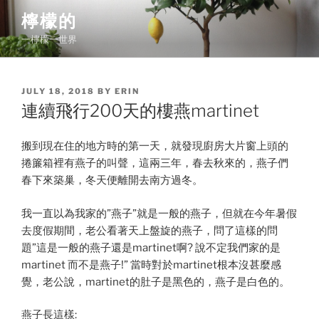
Skip
檸檬的
to
一檸檬一世界
content
POSTED
JULY 18, 2018
BY
ERIN
ON
連續飛行200天的樓燕martinet
搬到現在住的地方時的第一天，就發現廚房大片窗上頭的
捲簾箱裡有燕子的叫聲，這兩三年，春去秋來的，燕子們
春下來築巢，冬天便離開去南方過冬。
我一直以為我家的”燕子”就是一般的燕子，但就在今年暑假
去度假期間，老公看著天上盤旋的燕子，問了這樣的問
題”這是一般的燕子還是martinet啊? 說不定我們家的是
martinet 而不是燕子!” 當時對於martinet根本沒甚麼感
覺，老公說，martinet的肚子是黑色的，燕子是白色的。
燕子長這樣: