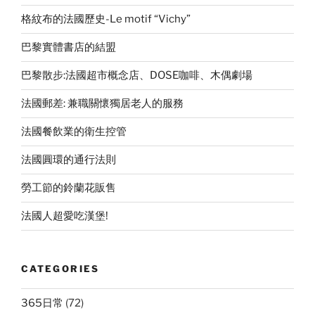
格紋布的法國歷史-Le motif “Vichy”
巴黎實體書店的結盟
巴黎散步:法國超市概念店、DOSE咖啡、木偶劇場
法國郵差: 兼職關懷獨居老人的服務
法國餐飲業的衛生控管
法國圓環的通行法則
勞工節的鈴蘭花販售
法國人超愛吃漢堡!
CATEGORIES
365日常
(72)