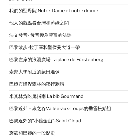
我們的聖母院 Notre-Dame et notre drame
他人的觀點看台灣和藍綠之間
法文發音- 母音極為豐富的法語
巴黎散步-拉丁區和聖傑曼大道一帶
巴黎左岸的浪漫廣場 La place de Fürstenberg
索邦大學附近的蒙田雕像
巴黎布隆涅森林的夜行刺蝟
米其林貪吃鬼指南 La bib Gourmand
巴黎近郊－狼之谷Vallée-aux-Loups的垂雪松始祖
巴黎近郊的”小舊金山”-Saint Cloud
蘑菇和巴黎的一段歷史