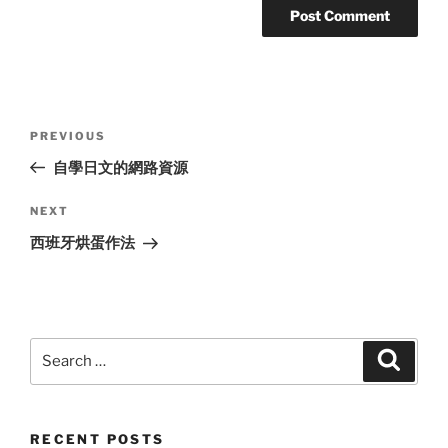
Post
Previous
PREVIOUS
navigation
Post
自學日文的網路資源
Next
NEXT
Post
西班牙烘蛋作法
Search
Search
for:
RECENT POSTS