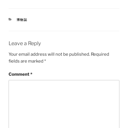
CATEGORIES
博物誌
Leave a Reply
Your email address will not be published.
Required
fields are marked
*
Comment
*