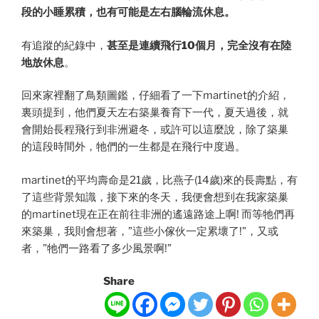
段的小睡累積，也有可能是左右腦輪流休息。
有追蹤的紀錄中，
甚至是連續飛行10個月，完全沒有在陸
地放休息
。
回來家裡翻了鳥類圖鑑，仔細看了一下martinet的介紹，
裏頭提到，他們夏天左右築巢養育下一代，夏天過後，就
會開始長程飛行到非洲避冬，或許可以這麼說，除了築巢
的這段時間外，牠們的一生都是在飛行中度過。
martinet的平均壽命是21歲，比燕子(14歲)來的長壽點，有
了這些背景知識，接下來的冬天，我便會想到在我家築巢
的martinet現在正在前往非洲的遙遠路途上啊! 而等牠們再
來築巢，我則會想著，”這些小傢伙一定累壞了!”，又或
者，”牠們一路看了多少風景啊!”
Share