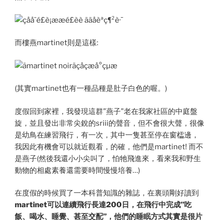
而樓燕martinet則是這樣:
(其實martinet也有一種品種是肚子白色的喔。)
度假回到家裡，我發現這群”燕子”老在我家社區的中庭盤
旋，並且發出非常尖銳的sriii的聲音，但不會很大聲，很像
是幼鳥在練習飛行，有一次，其中一隻甚至停在窗櫺邊，
我因此有機會可以就近觀看，的確，他們是martinet! 而不
是燕子(然後我還小小尖叫了，怕牠飛進來，看來我和野生
動物的相處素養還需要時間慢慢培養…)
在度假的時候買了一本科普知識的雜誌，在裏頭剛好讀到
martinet可以連續飛行長達200日，在飛行中完成”吃
飯、喝水、睡覺、甚至交配”，他們的睡眠方式其實是很片