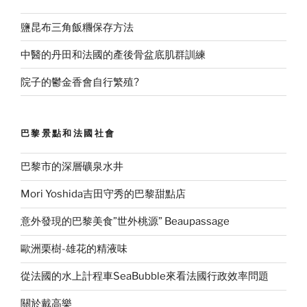
鹽昆布三角飯糰保存方法
中醫的丹田和法國的產後骨盆底肌群訓練
院子的鬱金香會自行繁殖?
巴黎景點和法國社會
巴黎市的深層礦泉水井
Mori Yoshida吉田守秀的巴黎甜點店
意外發現的巴黎美食”世外桃源” Beaupassage
歐洲栗樹-雄花的精液味
從法國的水上計程車SeaBubble來看法國行政效率問題
關於戴高樂