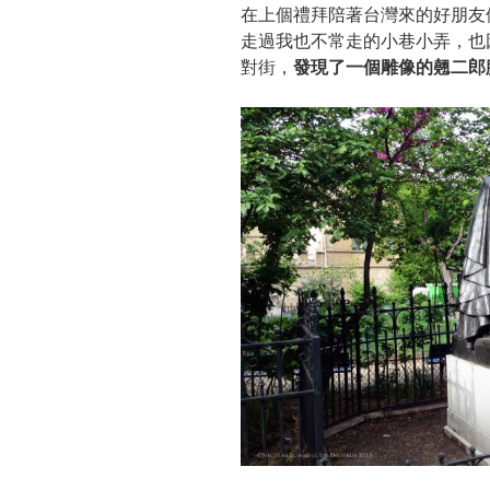
在上個禮拜陪著台灣來的好朋友
走過我也不常走的小巷小弄，也
對街，
發現了一個雕像的翹二郎