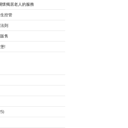
職關懷獨居老人的服務
衛生控管
行法則
花販售
堡!
25)