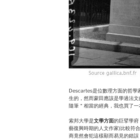
Descartes是位數理方面的
生的，然而蒙田應該是學過法文
隨筆＂相當的經典，我也買了一
索邦大學是
文學方面
的巨擘學府
藝復興時期的人文作家)比較符合才
商竟然會犯這樣顯而易見的錯誤