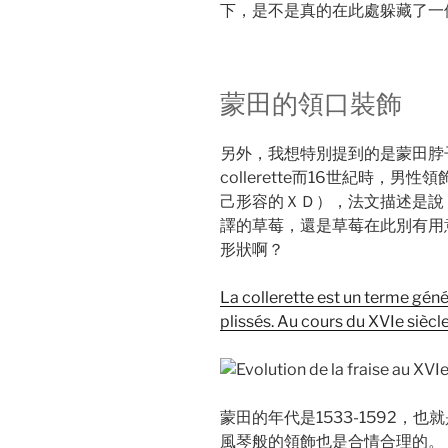
下，是不是真的在此處躲藏了一個De
蒙田的領口裝飾
另外，我想特別提到的是蒙田脖
collerette而16世紀時，
己形容的ＸＤ），法文描述是說
譯的草莓，還是草莓在此別有用
形狀啊？
La collerette est un terme géné
plissés. Au cours du XVIe siècle
蒙田的年代是1533-1592，
風琴般的領飾也是合情合理的。