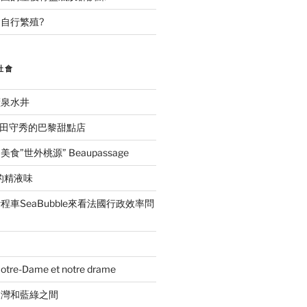
自行繁殖?
社會
礦泉水井
ida吉田守秀的巴黎甜點店
”世外桃源” Beaupassage
的精液味
車SeaBubble來看法國行政效率問
e-Dame et notre drame
台灣和藍綠之間