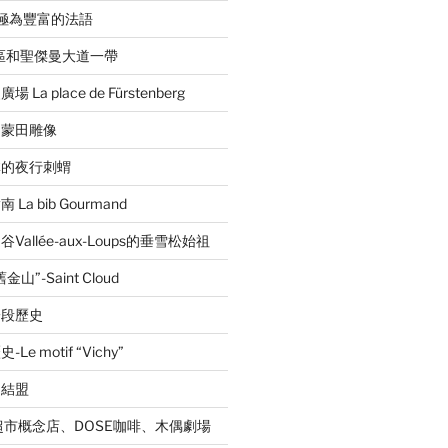
音極為豐富的法語
區和聖傑曼大道一帶
a place de Fürstenberg
的蒙田雕像
林的夜行刺蝟
a bib Gourmand
allée-aux-Loups的垂雪松始祖
”-Saint Cloud
一段歷史
 motif “Vichy”
的結盟
超市概念店、DOSE咖啡、木偶劇場