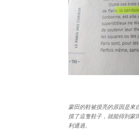
蒙田的鞋被摸亮的原因是來
摸了這隻鞋子，就能得到蒙
利通過。