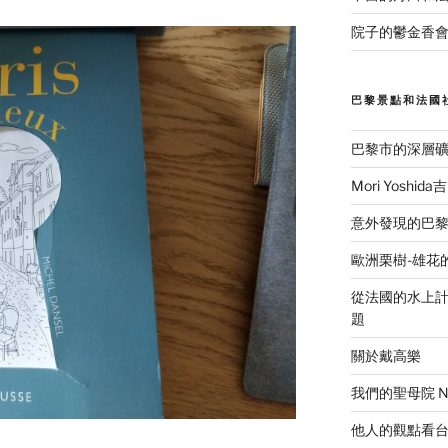
院子的鬱金香會
巴黎景點和法國
巴黎市的深層
Mori Yosh
意外發現的巴黎美食
歐洲栗樹-雄花
從法國的水上計程
題
關於戴高樂
我們的聖母院 Notr
他人的觀點看