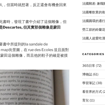
法國郵差: 兼
人，但當時就想著，反正還會有機會回來
法國餐飲業的
法國圓環的通
此書時，發現了書中介紹了這個雕像，但
Descartes, 但其實那個雕像是蒙田
勞工節的鈴蘭
法國人超愛吃漢
所提到的la sandale de
 map街景圖，在 rue des Ecoles 並且面對
CATEGORIES
 ，只有蒙田這個雕像，而且他的鞋子的確是被摸
365日常
(72)
博物誌
(61)
學習筆記
(38)
看世界的方式
(
育兒
(11)