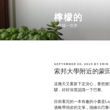
Skip
to
檸檬的
content
一檸檬一世界
POSTED
SEPTEMBER 20, 2019
BY
ERIN
ON
索邦大學附近的蒙
這幾天又重新下定決心，要把握
驥，好好深度認識一下巴黎。
目前看完的一本有趣的小書是Larouss
過略帶俏皮的文筆，描繪出巴黎