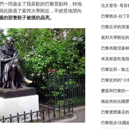
們一同遊走了我喜歡的巴黎景點時，特地
法文發音- 母
因此路過了索邦大學附近，不經意地望向
巴黎散步-拉丁
腿的那隻鞋子被摸的晶亮。
巴黎左岸的浪漫廣場 L
索邦大學附近
巴黎布隆涅森
米其林貪吃鬼指南 L
巴黎近郊－狼之谷V
巴黎近郊的”小舊金山
蘑菇和巴黎的
格紋布的法國歷史-Le
巴黎實體書店
巴黎散步:法國