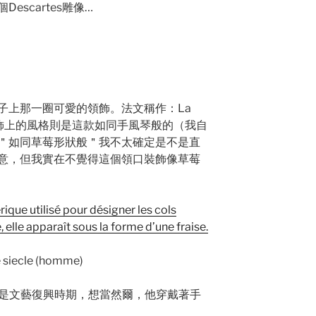
scartes雕像…
子上那一圈可愛的領飾。法文稱作：La
男性領飾上的風格則是這款如同手風琴般的（我自
＂如同草莓形狀般＂我不太確定是不是直
意，但我實在不覺得這個領口裝飾像草莓
rique utilisé pour désigner les cols
, elle apparaît sous la forme d’une fraise.
也就是文藝復興時期，想當然爾，他穿戴著手