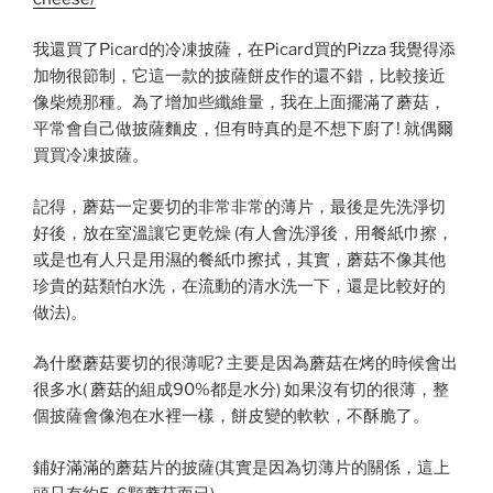
我還買了Picard的冷凍披薩，在Picard買的Pizza 我覺得添
加物很節制，它這一款的披薩餅皮作的還不錯，比較接近
像柴燒那種。為了增加些纖維量，我在上面擺滿了蘑菇，
平常會自己做披薩麵皮，但有時真的是不想下廚了! 就偶爾
買買冷凍披薩。
記得，蘑菇一定要切的非常非常的薄片，最後是先洗淨切
好後，放在室溫讓它更乾燥 (有人會洗淨後，用餐紙巾擦，
或是也有人只是用濕的餐紙巾擦拭，其實，蘑菇不像其他
珍貴的菇類怕水洗，在流動的清水洗一下，還是比較好的
做法)。
為什麼蘑菇要切的很薄呢? 主要是因為蘑菇在烤的時候會出
很多水( 蘑菇的組成90%都是水分) 如果沒有切的很薄，整
個披薩會像泡在水裡一樣，餅皮變的軟軟，不酥脆了。
鋪好滿滿的蘑菇片的披薩(其實是因為切薄片的關係，這上