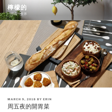
Skip
檸檬的
to
一檸檬一世界
content
POSTED
MARCH 9, 2018
BY
ERIN
ON
周五夜的開胃菜