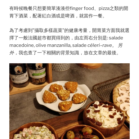
有時候晚餐只想要簡單湊湊些finger food、pizza之類的開
胃下酒菜，配著紅白酒或是啤酒，就當作一餐。
為了考慮到”攝取多樣蔬菜”的健康考量，開胃菜方面我就選
擇了一般法國超市都買得到的，由左而右分別是: salade
macedoine, olive manzanilla, salade
céleri
–
rave。 另
外，
我也查了一下相關的背景知識，放在文章的最後。