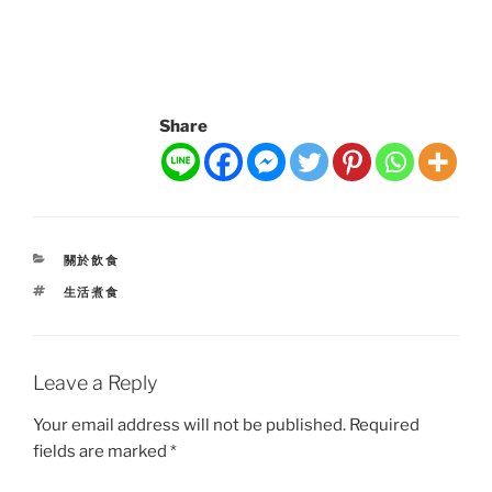
Share
CATEGORIES
關於飲食
TAGS
生活煮食
Leave a Reply
Your email address will not be published.
Required
fields are marked
*