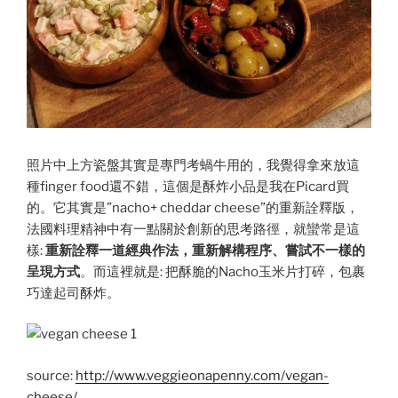
照片中上方瓷盤其實是專門考蝸牛用的，我覺得拿來放這
種finger food還不錯，這個是酥炸小品是我在Picard買
的。它其實是”nacho+ cheddar cheese”的重新詮釋版，
法國料理精神中有一點關於創新的思考路徑，就蠻常是這
樣:
重新詮釋一道經典作法，重新解構程序、嘗試不一樣的
呈現方式
。而這裡就是: 把酥脆的Nacho玉米片打碎，包裹
巧達起司酥炸。
source:
http://www.veggieonapenny.com/vegan-
cheese/