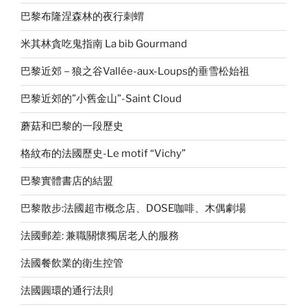
巴黎布隆涅森林的夜行刺蝟
米其林貪吃鬼指南 La bib Gourmand
巴黎近郊－狼之谷Vallée-aux-Loups的垂雪松始祖
巴黎近郊的”小舊金山”-Saint Cloud
蘑菇和巴黎的一段歷史
格紋布的法國歷史-Le motif “Vichy”
巴黎實體書店的結盟
巴黎散步:法國超市概念店、DOSE咖啡、木偶劇場
法國郵差: 兼職關懷獨居老人的服務
法國餐飲業的衛生控管
法國圓環的通行法則