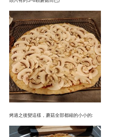
頭只有約5-6顆蘑菇而已)
烤過之後變這樣，蘑菇全部都縮的小小的: