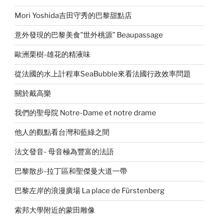
Mori Yoshida吉田守秀的巴黎甜點店
意外發現的巴黎美食”世外桃源” Beaupassage
歐洲栗樹-雄花的精液味
從法國的水上計程車SeaBubble來看法國行政效率問題
關於戴高樂
我們的聖母院 Notre-Dame et notre drame
他人的觀點看台灣和藍綠之間
法文發音- 母音極為豐富的法語
巴黎散步-拉丁區和聖傑曼大道一帶
巴黎左岸的浪漫廣場 La place de Fürstenberg
索邦大學附近的蒙田雕像