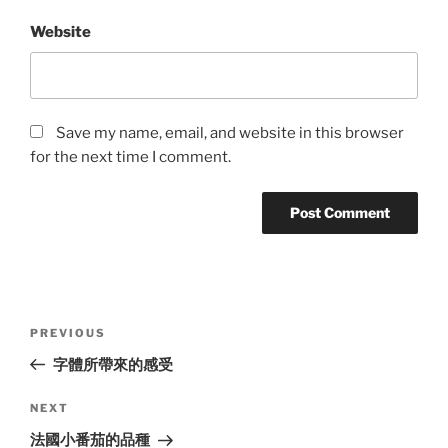
Website
Save my name, email, and website in this browser
for the next time I comment.
Post
Previous
PREVIOUS
navigation
Post
字體所帶來的感受
Next
NEXT
Post
法國小番茄的品種