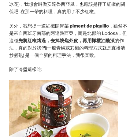
冰花)，我想會叫做安達魯西亞風，也應該是拌了紅椒的關
係吧! 在那一帶的料理，真的用了不少紅椒。
另外，我想提一道紅椒開胃菜
piment de piquillo
，雖然不
是來自西班牙南部的阿達魯西亞，而是北部的 Lodosa，但
這種
先將紅椒烤過，去掉燒焦外皮，再用橄欖油醃漬
的作
法，真的對於我們(一般青椒或彩椒的料理方式就是直接清
炒煮熟) 是一個全新的料理手法，我很喜歡。
除了冷盤這樣吃: