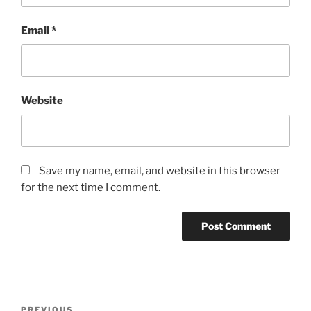
Email
*
Website
Save my name, email, and website in this browser
for the next time I comment.
Post
Previous
PREVIOUS