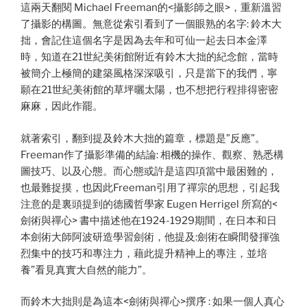
這兩天翻閱 Michael Freeman的<攝影師之眼>，重新溫習
了攝影的構圖。無意從索引看到了一個眼熟的名字: 鈴木大
拙，會記住這個名字是因為去年和可仙一起去日本金澤
時，知道在21世紀美術館附近有鈴木大拙的紀念館，當時
被簡介上極簡的建築風格深深吸引，只是當下的我們，寧
願在21世紀美術館的草坪曬太陽，也不想把行程排得密密
麻麻，因此作罷。
就著索引，翻到提及鈴木大拙的篇章，標題是”反應”。
Freeman作了攝影準備的結論: 相機的操作、觀察、熟悉構
圖技巧、以及心態。而心態或許是這四項當中最困難的，
也最難捉摸，也因此Freeman引用了禪宗的思想，引起我
注意的是裏頭提到的德國哲學家 Eugen Herrigel 所寫的<
劍術與禪心> 書中描述他在1924-1929期間，在日本和日
本劍術大師阿波研造學習劍術，他提及:劍術在瞬間發揮強
烈集中的技巧和專注力，藉此提升精神上的專注，並培
養”看見真實大自然的能力”。
而鈴木大拙則是為這本<劍術與禪心>撰序 : 如果一個人真心