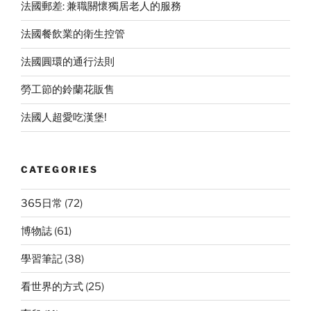
法國郵差: 兼職關懷獨居老人的服務
法國餐飲業的衛生控管
法國圓環的通行法則
勞工節的鈴蘭花販售
法國人超愛吃漢堡!
CATEGORIES
365日常
(72)
博物誌
(61)
學習筆記
(38)
看世界的方式
(25)