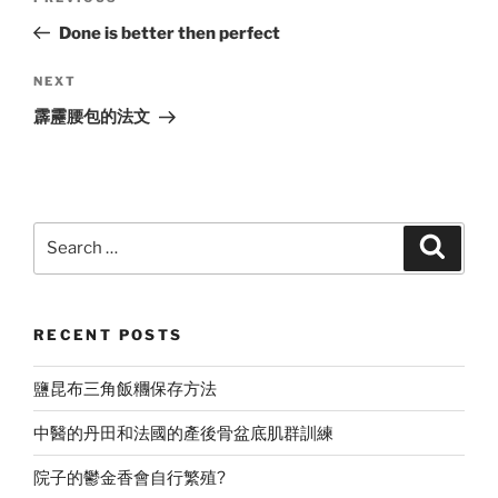
navigation
Post
Done is better then perfect
Next
NEXT
Post
霹靂腰包的法文
Search
Search
for:
RECENT POSTS
鹽昆布三角飯糰保存方法
中醫的丹田和法國的產後骨盆底肌群訓練
院子的鬱金香會自行繁殖?