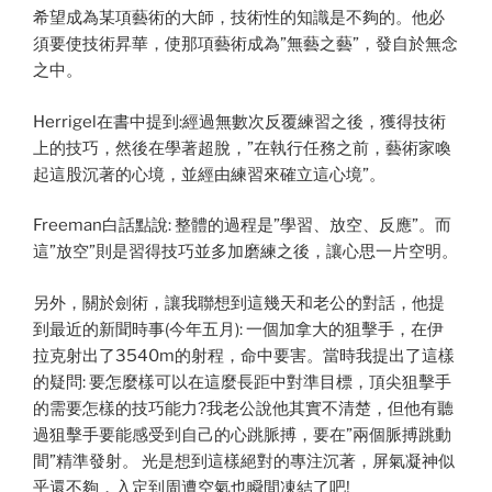
希望成為某項藝術的大師，技術性的知識是不夠的。他必
須要使技術昇華，使那項藝術成為”無藝之藝”，發自於無念
之中。
Herrigel在書中提到:經過無數次反覆練習之後，獲得技術
上的技巧，然後在學著超脫，”在執行任務之前，藝術家喚
起這股沉著的心境，並經由練習來確立這心境”。
Freeman白話點說: 整體的過程是”學習、放空、反應”。而
這”放空”則是習得技巧並多加磨練之後，讓心思一片空明。
另外，關於劍術，讓我聯想到這幾天和老公的對話，他提
到最近的新聞時事(今年五月): 一個加拿大的狙擊手，在伊
拉克射出了3540m的射程，命中要害。當時我提出了這樣
的疑問: 要怎麼樣可以在這麼長距中對準目標，頂尖狙擊手
的需要怎樣的技巧能力?我老公說他其實不清楚，但他有聽
過狙擊手要能感受到自己的心跳脈搏，要在”兩個脈搏跳動
間”精準發射。 光是想到這樣絕對的專注沉著，屏氣凝神似
乎還不夠，入定到周遭空氣也瞬間凍結了吧!