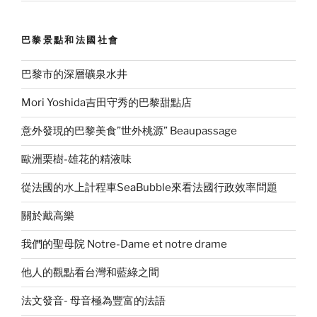
巴黎景點和法國社會
巴黎市的深層礦泉水井
Mori Yoshida吉田守秀的巴黎甜點店
意外發現的巴黎美食”世外桃源” Beaupassage
歐洲栗樹-雄花的精液味
從法國的水上計程車SeaBubble來看法國行政效率問題
關於戴高樂
我們的聖母院 Notre-Dame et notre drame
他人的觀點看台灣和藍綠之間
法文發音- 母音極為豐富的法語