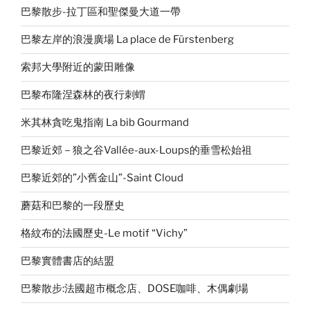
巴黎散步-拉丁區和聖傑曼大道一帶
巴黎左岸的浪漫廣場 La place de Fürstenberg
索邦大學附近的蒙田雕像
巴黎布隆涅森林的夜行刺蝟
米其林貪吃鬼指南 La bib Gourmand
巴黎近郊－狼之谷Vallée-aux-Loups的垂雪松始祖
巴黎近郊的”小舊金山”-Saint Cloud
蘑菇和巴黎的一段歷史
格紋布的法國歷史-Le motif “Vichy”
巴黎實體書店的結盟
巴黎散步:法國超市概念店、DOSE咖啡、木偶劇場