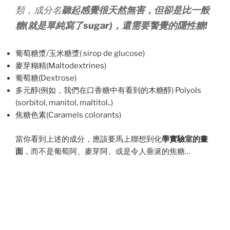
類，成分名
聽起感覺很天然無害，但卻是比一般
糖(就是單純寫了sugar)，還需要警覺的隱性糖!
葡萄糖漿/玉米糖漿( sirop de glucose)
麥芽糊精(Maltodextrines)
葡萄糖(Dextrose)
多元醇(例如，我們在口香糖中有看到的木糖醇) Polyols
(sorbitol, manitol, maltitol..)
焦糖色素(Caramels colorants)
當你看到上述的成分，應該要馬上聯想到化
學實驗室的畫
面
，而不是葡萄阿、麥芽阿、或是令人垂涎的焦糖…