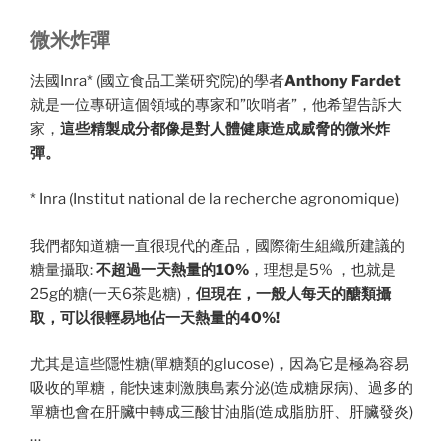
微米炸彈
法國Inra* (國立食品工業研究院)的學者
Anthony Fardet
就是一位專研這個領域的專家和”吹哨者”，他希望告訴大
家，
這些精製成分都像是對人體健康造成威脅的微米炸
彈。
* Inra (Institut national de la recherche agronomique)
我們都知道糖一直很現代的產品，國際衛生組織所建議的
糖量攝取:
不超過一天熱量的10%
，理想是5% ，也就是
25g的糖(一天6茶匙糖)，
但現在，一般人每天的醣類攝
取，可以很輕易地佔一天熱量的40%!
尤其是這些隱性糖(單糖類的glucose)，因為它是極為容易
吸收的單糖，能快速刺激胰島素分泌(造成糖尿病)、過多的
單糖也會在肝臟中轉成三酸甘油脂(造成脂肪肝、肝臟發炎)
…