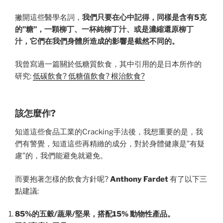
撇開這些醫學名詞，
我們只要在心中記得，同樣是含有5克
的”糖”，一顆柳丁、一杯純柳丁汁、或是濃縮還原柳丁
汁，它們在我們身體所造成的影響是截然不同的。
我曾寫過一篇關於低糖質飲食，其中引用的是日本所作的
研究:
低碳飲食? 低糖值飲食? 根治飲食?
該怎麼作?
知道這些食品工業的Cracking手法後，我想重要的是，我
們有警覺，知道這些再精緻的成分，對於身體健康是”有疑
慮”的，我們能避免就避免。
而要抱著怎樣的飲食方針呢?
Anthony Fardet
有了以下三
點建議:
85%的五穀/蔬果/堅果，搭配15% 動物性產品。