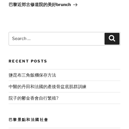
Post
巴黎近郊古修道院的美好brunch
Search
Search
for:
RECENT POSTS
鹽昆布三角飯糰保存方法
中醫的丹田和法國的產後骨盆底肌群訓練
院子的鬱金香會自行繁殖?
巴黎景點和法國社會