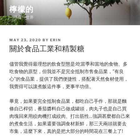
Skip
檸檬的
to
一檸檬一世界
content
POSTED
MAY 23, 2020
BY
ERIN
ON
關於食品工業和精製糖
儘管我覺得最理想的飲食型態是:吃當季和當地的食物、多
吃食物的原型，但我並不是完全抵制市售食品業，”有良
心”的食品業，提供了我們便捷性，搭配著天然食材使用，
我覺得可以讓煮飯這件事，更事半功倍。
畢竟，如果要完全抵制食品業，都吃自己手作，那就是麵
條自己桿切，番茄醬料自己做成罐頭，肉丸子也是自己買
肉塊回來用絞肉機打成絞肉、打出筋性…強調甚麼都自己來
的煮食生活，如果還要強調食材新鮮，那三天兩頭就要去
市集，這麼下來，真的是把大部分的時間花在三餐上了!