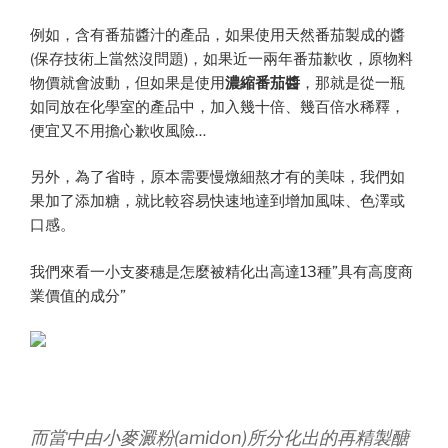
例如，含有番茄醬汁的產品，如果使用天然番茄製成的醬
(保存技術上當然沒問題)，如果近一兩年番茄歉收，原物料
物價就會波動，但如果是使用
濃縮番茄醬
，那就是從一瓶
如同放在化學室的產品中，加入幾十倍、幾百倍水稀釋，
便宜又不用擔心歉收風險…
另外，為了省時，原本需要慢燉細熬才有的美味，我們如
果加了添加糖，就比較容易快速地達到增加風味、色澤或
口感。
我們來看一小支麥穗是怎麼被精化出高達13種”具有高度商
業價值的成分”
而當中由小麥澱粉(amidon)所分化出的再精製醣