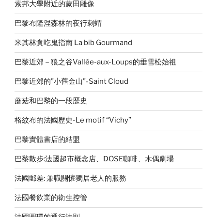
索邦大學附近的蒙田雕像
巴黎布隆涅森林的夜行刺蝟
米其林貪吃鬼指南 La bib Gourmand
巴黎近郊－狼之谷Vallée-aux-Loups的垂雪松始祖
巴黎近郊的”小舊金山”-Saint Cloud
蘑菇和巴黎的一段歷史
格紋布的法國歷史-Le motif “Vichy”
巴黎實體書店的結盟
巴黎散步:法國超市概念店、DOSE咖啡、木偶劇場
法國郵差: 兼職關懷獨居老人的服務
法國餐飲業的衛生控管