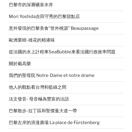
巴黎市的深層礦泉水井
Mori Yoshida吉田守秀的巴黎甜點店
意外發現的巴黎美食”世外桃源” Beaupassage
歐洲栗樹-雄花的精液味
從法國的水上計程車SeaBubble來看法國行政效率問題
關於戴高樂
我們的聖母院 Notre-Dame et notre drame
他人的觀點看台灣和藍綠之間
法文發音- 母音極為豐富的法語
巴黎散步-拉丁區和聖傑曼大道一帶
巴黎左岸的浪漫廣場 La place de Fürstenberg