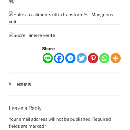
的:
Share
CATEGORIES
關於飲食
Leave a Reply
Your email address will not be published.
Required
fields are marked
*