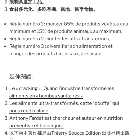
限制高度加工品。
食材多元化、多吃有機、當地、當季食物。
Règle numéro 1 : manger 85% de produits végétaux au
minimum et 15% de produits animaux au maximum,
Règle numéro 2 : limiter les ultra-transformés,
Règle numéro 3 : diversifier son
alimentation
et
manger des produits bio, locaux, de saison
延伸閱讀:
Le « cracking » : Quand l’industrie transforme les
aliments en « bombes sanitaires »
Les aliments ultra-transformés, cette “bouffe” qui
nous rend malade
Anthony Fardet est chercheur et auteur en nutrition
préventive et holistique.
以下兩本著作都是由Thierry Soucca Edition 出版社所出版