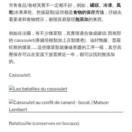
市售食品/食材其實不一定都不好，例如，
罐頭、冷凍、風
乾
(水果果乾、乾燥菇類)這些都是
食物的保存方法
，仔細去
看業者和食物標示，都很容易發現
無添加
的東西。
例如在法國，有不少燉菜類，其實很適合做成罐頭: 西南部
的 cassoulet(香腸培根類加上豆類燉煮)、油封鴨腿、普羅
旺斯的燉菜……這些燉菜類就像做果醬的工序一樣，真空高
壓保存可以在室溫下放置將近一年，都可以找到無添加
的。
Cassoulet:
Ratatouille (conserves en bocaux):