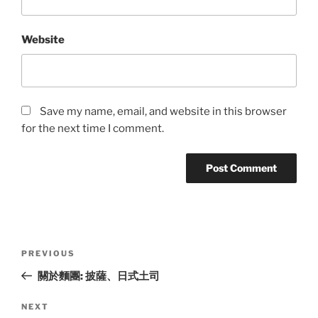
Website
Save my name, email, and website in this browser
for the next time I comment.
Post
Previous
PREVIOUS
navigation
Post
關於麵團: 披薩、日式土司
Next
NEXT