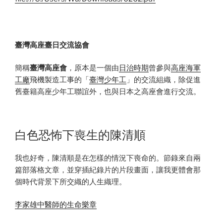
臺灣高座臺日交流協會
簡稱
臺灣高座會
，原本是一個由
日治時期
曾參與
高座海軍
工廠
飛機製造工事的「
臺灣少年工
」的交流組織，除促進
舊臺籍高座少年工聯誼外，也與日本之高座會進行交流。
白色恐怖下喪生的陳清順
我也好奇，陳清順是在怎樣的情況下喪命的。節錄來自兩
篇部落格文章，並穿插紀錄片的片段畫面，讓我更體會那
個時代背景下所交織的人生織理。
李家雄中醫師的生命樂章