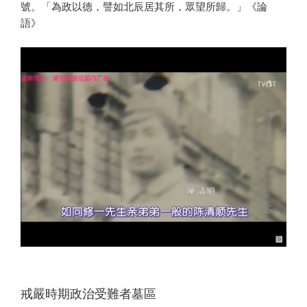
號。「為政以德，譬如北辰居其所，眾望所歸。」《論
語》
戒嚴時期政治受難者墓區