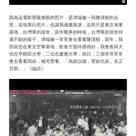
因為這電影裡最搶眼的照片，是津端修一與陳清順的合
照，這張黑白照片，也讓我感傷落淚，這照片是東京海軍
基地，台灣軍的宿舍，當年戰爭的時候，台灣軍的宿舍待
遇不錯的樣子，津端修一常常會去看看陳清順，當年，我
四叔也在東京空軍基地，飲食方面待遇很好，我爸爸與大
伯念早稻田大學，二伯念慶應大學，假日，三個哥哥常常
會去看看四叔，補充營養。「為政以德，譬如北辰，名正
言順。」《論語》