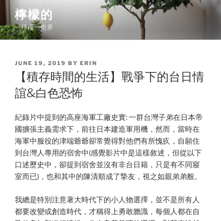
Skip
檸檬的
to
一檸檬一世界
content
POSTED
JUNE 19, 2019
BY
ERIN
ON
【積存時間的生活】戰爭下的台日情
誼&白色恐怖
紀錄片中提到的高座海軍工廠史實: 一群台灣子弟在日本帝
國擴張主義需求下，前往日本建造軍用機，然而，當時在
海軍中服役的津端爺爺卻常覺得對他們有所愧疚，自願住
到台灣人專用的宿舍中(感覺影片中是這樣敘述，但從以下
口述歷史中，卻提到宿舍並沒有非台日籍，只是有不同寢
室而已)，也和其中的陳清順成了摯友，視之如親弟弟般。
我總是特別注意著大時代下的小人物選擇，並不是所有人
都要改變或創造時代，才稱得上勇敢膽識，每個人都在自