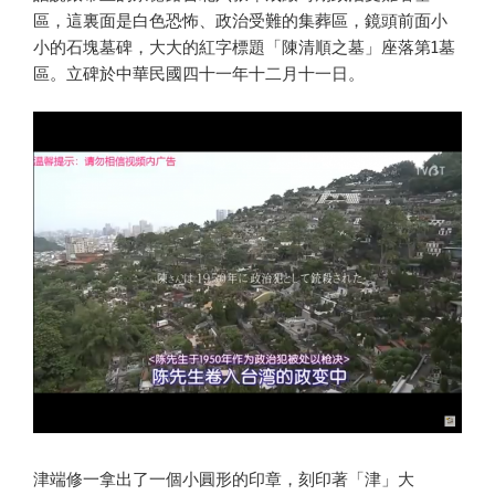
區，這裏面是白色恐怖、政治受難的集葬區，鏡頭前面小
小的石塊墓碑，大大的紅字標題「陳清順之墓」座落第1墓
區。立碑於中華民國四十一年十二月十一日。
津端修一拿出了一個小圓形的印章，刻印著「津」大