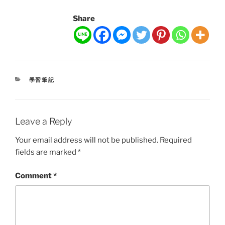
Share
CATEGORIES
學習筆記
Leave a Reply
Your email address will not be published.
Required
fields are marked
*
Comment
*