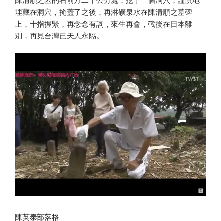
陳清順之墓的右前方二十公分處，挖了一個洞穴，謹慎地
埋藏在洞穴，掩蓋了之後，再淋礦泉水在陳清順之墓碑
上，十指握緊，再念念有詞，來生再會，戰後在日本離
別，再見台灣已天人永隔。
陳英泰部落格