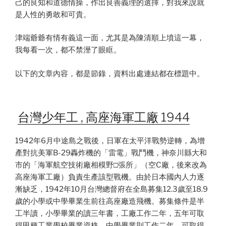
己的良知和道德情操，作出良善義理的選擇，對我來說就
是人性的勇敢和可貴。
津端爺爺有情有義這一面，尤其是為陳清順上墳這一幕，
我每看一次，都不禁溼了眼眶。
以下的文章內容，都是節錄，資料出處連結都在標題中。
台灣少年工 , 高座海軍工廠 1944
1942年6月中途島之戰後，日軍在太平洋戰勢逆轉，為增
產對抗美軍B-29轟炸機的「雷電」戰鬥機，神奈川縣大和
市的「海軍航空技術廠相模野□張所」（空C廠，後來改為
高座海軍工廠）負責生產該型戰機。由於日本國內人力逐
漸缺乏，1942年10月台灣總督府在全島募集12.3歲至18.9
歲的小學或中學畢業生前往高座廠造飛機。募集條件是半
工半讀，小學畢業的讀三年書，工廠工作二年，五年可取
得甲種工業學校畢業資格，中學畢業則工作二年，可取得