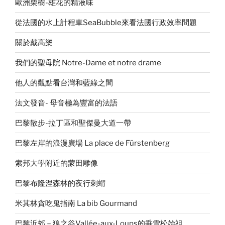
歐洲栗樹-雄花的精液味
從法國的水上計程車SeaBubble來看法國行政效率問題
關於戴高樂
我們的聖母院 Notre-Dame et notre drame
他人的觀點看台灣和藍綠之間
法文發音- 母音極為豐富的法語
巴黎散步-拉丁區和聖傑曼大道一帶
巴黎左岸的浪漫廣場 La place de Fürstenberg
索邦大學附近的蒙田雕像
巴黎布隆涅森林的夜行刺蝟
米其林貪吃鬼指南 La bib Gourmand
巴黎近郊－狼之谷Vallée-aux-Loups的垂雪松始祖