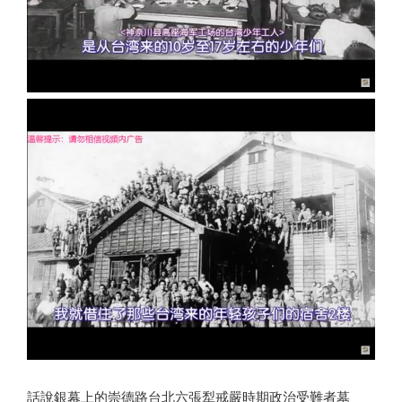
話說銀幕上的崇德路台北六張犁戒嚴時期政治受難者墓