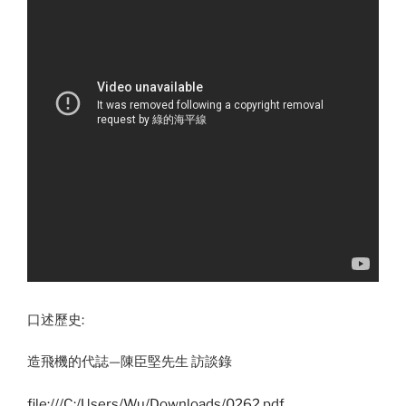
口述歷史:
造飛機的代誌—陳臣堅先生 訪談錄
file:///C:/Users/Wu/Downloads/0262.pdf