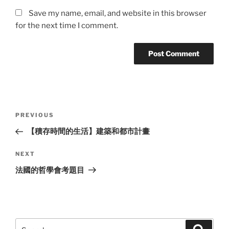
Save my name, email, and website in this browser
for the next time I comment.
Post
Previous
PREVIOUS
navigation
Post
【積存時間的生活】建築和都市計畫
Next
NEXT
Post
法國的哲學會考題目
Search
Search