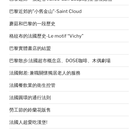
巴黎近郊的”小舊金山”-Saint Cloud
蘑菇和巴黎的一段歷史
格紋布的法國歷史-Le motif “Vichy”
巴黎實體書店的結盟
巴黎散步:法國超市概念店、DOSE咖啡、木偶劇場
法國郵差: 兼職關懷獨居老人的服務
法國餐飲業的衛生控管
法國圓環的通行法則
勞工節的鈴蘭花販售
法國人超愛吃漢堡!