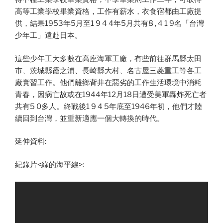
高等工業學校畢業資格，工作有薪水，衣食宿都由工廠提
供，結果1953年5月至1 9 4 4年5月共有8 , 4 1 9名「台灣
少年工」遠赴日本。
這些少年工大多數在高座海軍工廠，有些前往群馬縣太田
市、茨城縣霞之浦、長崎縣大村、名古屋三菱重工等各工
廠實習工作。他們離鄉背井在惡劣的工作生活環境中消耗
青春，因病亡故或在1944年12月18日遭受美軍轟炸死亡者
共有5 0多人。終戰後1 9 4 5年底至1946年初，他們才陸
續回到台灣，並重新適應一個大轉換的時代。
延伸資料:
紀錄片<綠的海平線>: