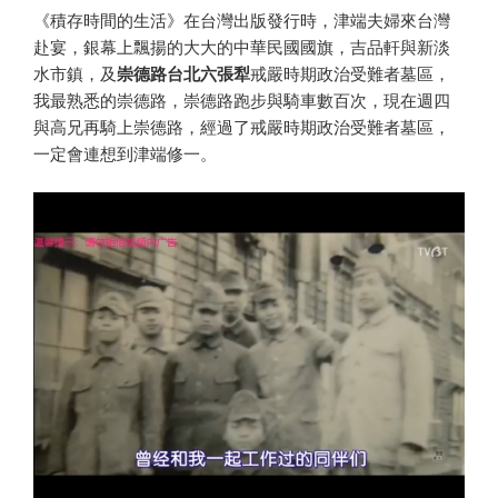
《積存時間的生活》在台灣出版發行時，津端夫婦來台灣
赴宴，銀幕上飄揚的大大的中華民國國旗，吉品軒與新淡
水市鎮，及
崇德路台北六張犁
戒嚴時期政治受難者墓區，
我最熟悉的崇德路，崇德路跑步與騎車數百次，現在週四
與高兄再騎上崇德路，經過了戒嚴時期政治受難者墓區，
一定會連想到津端修一。