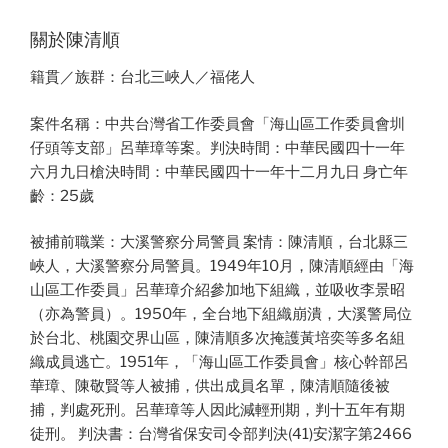
關於陳清順
籍貫／族群：台北三峽人／福佬人
案件名稱：中共台灣省工作委員會「海山區工作委員會圳
仔頭等支部」呂華璋等案。判決時間：中華民國四十一年
六月九日槍決時間：中華民國四十一年十二月九日 身亡年
齡：25歲
被捕前職業：大溪警察分局警員 案情：陳清順，台北縣三
峽人，大溪警察分局警員。1949年10月，陳清順經由「海
山區工作委員」呂華璋介紹參加地下組織，並吸收李景昭
（亦為警員）。1950年，全台地下組織崩潰，大溪警局位
於台北、桃園交界山區，陳清順多次掩護黃培奕等多名組
織成員逃亡。1951年，「海山區工作委員會」核心幹部呂
華璋、陳敬賢等人被捕，供出成員名單，陳清順隨後被
捕，判處死刑。呂華璋等人因此減輕刑期，判十五年有期
徒刑。 判決書：台灣省保安司令部判決(41)安潔字第2466