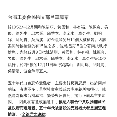
台灣工委會桃園支部呂華璋案
於1952.年12月間和陳清順、黃國和、林有福、陳振奇、吳
慶、徐阿生、邱木舜、邱垂本、李金水、卓金生、劉明
錦、邱阿貴、吳清溪、游金魚等另外14個人被槍斃。因該
案同時被槍斃的有15位之多，當局把該15位分著兩批執行
槍斃，先於12月9日把陳清順、黃國和、林有福、陳振奇、
吳慶、徐阿生、邱木舜、邱垂本、李金水、卓金生等10位
執行，於2日後的12月11日執行劉萬山、劉明錦、邱阿貴、
吳清溪、游金魚等五人。
五十年代白色恐怖受難者，主要出於反蔣思想，出於兩岸
的統一者應不多，且對社會主義或共產主義所知很少。純
然是為祈求台灣幸福、繁榮與反貪污、施行正義為主要原
因。… 因此在有意或無意中，
被納入聯合中共以推翻國民
黨政府而遭屠殺。五十年代被屠殺的受難者大都是屬這種
情形。 (
全篇詳文連結
)