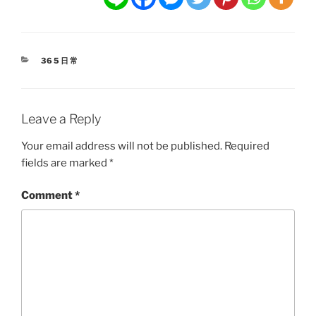
CATEGORIES
365日常
Leave a Reply
Your email address will not be published.
Required
fields are marked
*
Comment
*