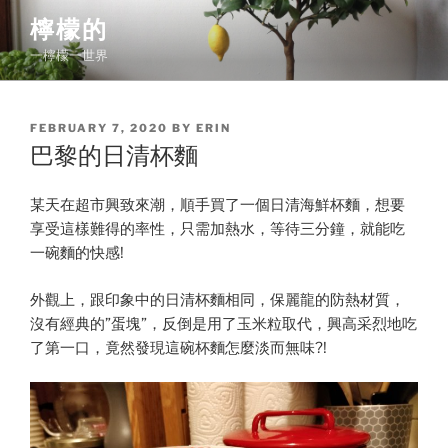
Skip
檸檬的
to
一檸檬一世界
content
POSTED
FEBRUARY 7, 2020
BY
ERIN
ON
巴黎的日清杯麵
某天在超市興致來潮，順手買了一個日清海鮮杯麵，想要
享受這樣難得的率性，只需加熱水，等待三分鐘，就能吃
一碗麵的快感!
外觀上，跟印象中的日清杯麵相同，保麗龍的防熱材質，
沒有經典的”蛋塊”，反倒是用了玉米粒取代，興高采烈地吃
了第一口，竟然發現這碗杯麵怎麼淡而無味?!