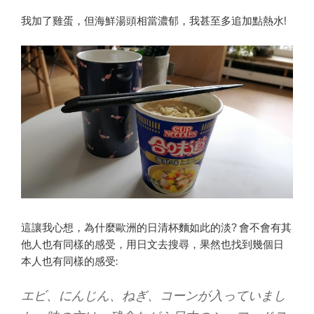
我加了雞蛋，但海鮮湯頭相當濃郁，我甚至多追加點熱水!
這讓我心想，為什麼歐洲的日清杯麵如此的淡? 會不會有其
他人也有同樣的感受，用日文去搜尋，果然也找到幾個日
本人也有同樣的感受:
エビ、にんじん、ねぎ、コーンが入っていまし