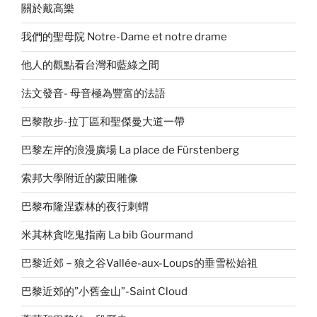
關於戴高樂
我們的聖母院 Notre-Dame et notre drame
他人的觀點看台灣和藍綠之間
法文發音- 母音極為豐富的法語
巴黎散步-拉丁區和聖傑曼大道一帶
巴黎左岸的浪漫廣場 La place de Fürstenberg
索邦大學附近的蒙田雕像
巴黎布隆涅森林的夜行刺蝟
米其林貪吃鬼指南 La bib Gourmand
巴黎近郊－狼之谷Vallée-aux-Loups的垂雪松始祖
巴黎近郊的”小舊金山”-Saint Cloud