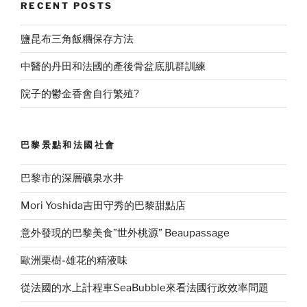
RECENT POSTS
鹽昆布三角飯糰保存方法
中醫的丹田和法國的產後骨盆底肌群訓練
院子的鬱金香會自行繁殖?
巴黎景點和法國社會
巴黎市的深層礦泉水井
Mori Yoshida吉田守秀的巴黎甜點店
意外發現的巴黎美食”世外桃源” Beaupassage
歐洲栗樹-雄花的精液味
從法國的水上計程車SeaBubble來看法國行政效率問題