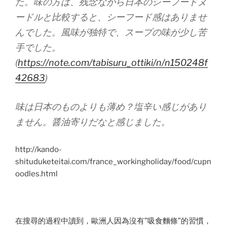
た。味の方は、残念ながら日本のシーフードヌ
ードルと比較すると、シーフード感はありませ
んでした。風味が独特で、スープの味が少し苦
手でした。
(
https://note.com/tabisuru_ottiki/n/n150248f
42683
)
味は日本のものよりも薄め？塩辛い感じがあり
ません。醤油寄りだなと感じました。
http://kando-
shituduketeitai.com/france_workingholiday/food/cupn
oodles.html
在搜尋的過程中讀到，歐洲人因為沒有”吸食麵條”的習慣，