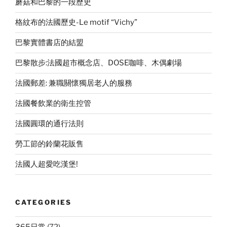
蘑菇和巴黎的一段歷史
格紋布的法國歷史-Le motif “Vichy”
巴黎實體書店的結盟
巴黎散步:法國超市概念店、DOSE咖啡、木偶劇場
法國郵差: 兼職關懷獨居老人的服務
法國餐飲業的衛生控管
法國圓環的通行法則
勞工節的鈴蘭花販售
法國人超愛吃漢堡!
CATEGORIES
365日常
(72)