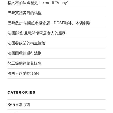
格紋布的法國歷史-Le motif “Vichy”
巴黎實體書店的結盟
巴黎散步:法國超市概念店、DOSE咖啡、木偶劇場
法國郵差: 兼職關懷獨居老人的服務
法國餐飲業的衛生控管
法國圓環的通行法則
勞工節的鈴蘭花販售
法國人超愛吃漢堡!
CATEGORIES
365日常
(72)