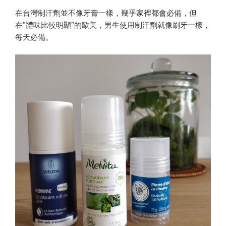
期
在台灣制汗劑並不像牙膏一樣，幾乎家裡都會必備，但
限-
在”體味比較明顯”的歐美，男生使用制汗劑就像刷牙一樣，
le
每天必備。
creuset
Les
Forgées
為
例”