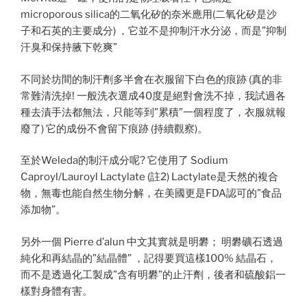
microporous silica的二氧化矽的奈米應用(二氧化矽是沙
子和石英的主要成分) ，它並不是抑制汗水分泌，而是”抑制
汗臭和保持腋下乾爽”
不同於坊間的制汗劑多半會在衣服留下白色的痕跡 (真的非
常難清洗掉! 一般洗衣選成40度是絕對會洗不掉，我試過各
種去漬手法都無法，只能等到”累積”一個程度了，衣服就報
廢了) 它的成份不會留下痕跡 (持續觀察)。
至於Weleda的制汗成分呢? 它使用了 Sodium
Caproyl/Lauroyl Lactylate (註2) Lactylate是天然的複合
物，無毒也能自然生物分解，在美國更是FDA認可的”食品
添加物”。
另外一個 Pierre d’alun 中文其實就是明礬； 明礬礦石透過
純化和再結晶的”結晶體” ，記得要買這樣100% 結晶石，
而不是透過化工製成”含有明礬”的止汗劑，後者和硫酸鋁一
樣對身體有害。