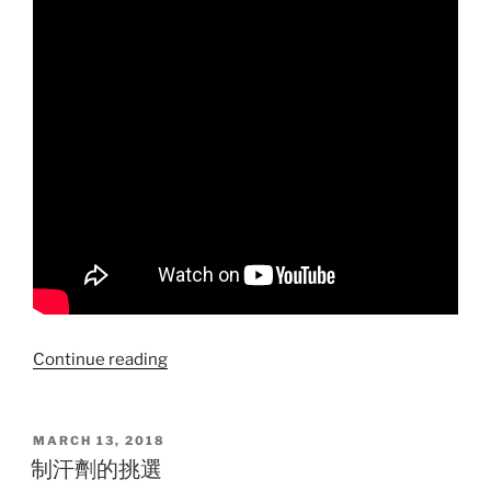
“不
Continue reading
沾
鍋
的
POSTED
MARCH 13, 2018
ON
使
制汗劑的挑選
用