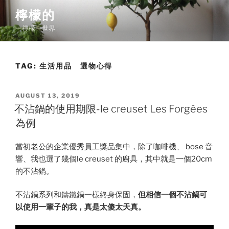
Skip
檸檬的
to
一檸檬一世界
content
TAG:
生活用品 選物心得
POSTED
AUGUST 13, 2019
ON
不沾鍋的使用期限-le creuset Les Forgées
為例
當初老公的企業優秀員工獎品集中，除了咖啡機、 bose 音
響、我也選了幾個le creuset 的廚具，其中就是一個20cm
的不沾鍋。
不沾鍋系列和鑄鐵鍋一樣終身保固，
但相信一個不沾鍋可
以使用一輩子的我，真是太傻太天真。