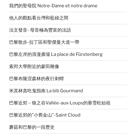
我們的聖母院 Notre-Dame et notre drame
他人的觀點看台灣和藍綠之間
法文發音- 母音極為豐富的法語
巴黎散步-拉丁區和聖傑曼大道一帶
巴黎左岸的浪漫廣場 La place de Fürstenberg
索邦大學附近的蒙田雕像
巴黎布隆涅森林的夜行刺蝟
米其林貪吃鬼指南 La bib Gourmand
巴黎近郊－狼之谷Vallée-aux-Loups的垂雪松始祖
巴黎近郊的”小舊金山”-Saint Cloud
蘑菇和巴黎的一段歷史