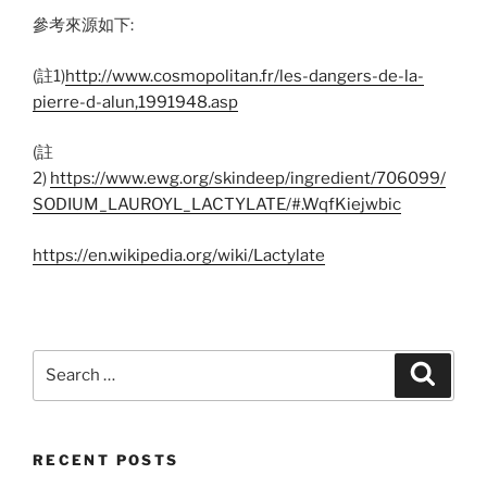
參考來源如下:
(註1)
http://www.cosmopolitan.fr/les-dangers-de-la-
pierre-d-alun,1991948.asp
(註
2)
https://www.ewg.org/skindeep/ingredient/706099/
SODIUM_LAUROYL_LACTYLATE/#.WqfKiejwbic
https://en.wikipedia.org/wiki/Lactylate
Search
Search
for:
RECENT POSTS