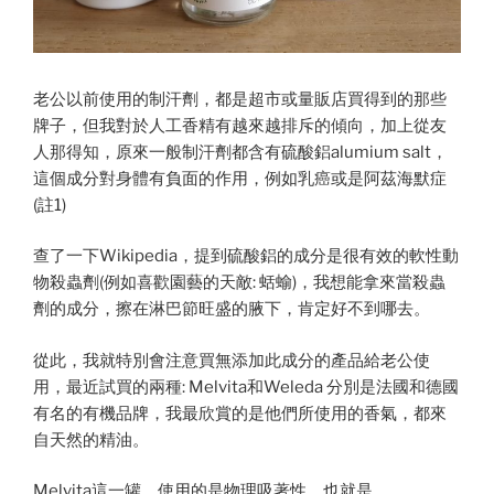
老公以前使用的制汗劑，都是超市或量販店買得到的那些
牌子，但我對於人工香精有越來越排斥的傾向，加上從友
人那得知，原來一般制汗劑都含有硫酸鋁alumium salt，
這個成分對身體有負面的作用，例如乳癌或是阿茲海默症
(註1)
查了一下Wikipedia，提到硫酸鋁的成分是很有效的軟性動
物殺蟲劑(例如喜歡園藝的天敵: 蛞蝓)，我想能拿來當殺蟲
劑的成分，擦在淋巴節旺盛的腋下，肯定好不到哪去。
從此，我就特別會注意買無添加此成分的產品給老公使
用，最近試買的兩種: Melvita和Weleda 分別是法國和德國
有名的有機品牌，我最欣賞的是他們所使用的香氣，都來
自天然的精油。
Melvita這一罐，使用的是物理吸著性，也就是