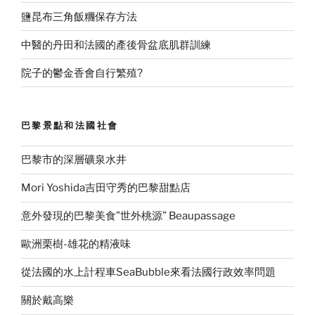
鹽昆布三角飯糰保存方法
中醫的丹田和法國的產後骨盆底肌群訓練
院子的鬱金香會自行繁殖?
巴黎景點和法國社會
巴黎市的深層礦泉水井
Mori Yoshida吉田守秀的巴黎甜點店
意外發現的巴黎美食”世外桃源” Beaupassage
歐洲栗樹-雄花的精液味
從法國的水上計程車SeaBubble來看法國行政效率問題
關於戴高樂