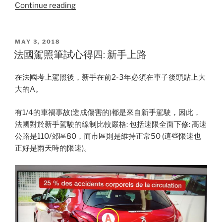
“法
Continue reading
國
駕
照-
POSTED
MAY 3, 2018
ON
全
法國駕照筆試心得四: 新手上路
面
性
在法國考上駕照後，新手在前2-3年必須在車子後頭貼上大
掌
大的A。
握
交
有1/4的車禍事故(造成傷害的)都是來自新手駕駛，因此，
通
法國對於新手駕駛的線制比較嚴格: 包括速限全面下修: 高速
標
公路是110/郊區80，而市區則是維持正常50 (這些限速也
誌”
正好是雨天時的限速)。