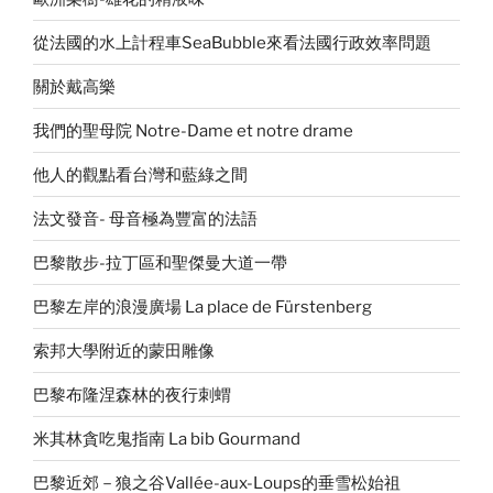
從法國的水上計程車SeaBubble來看法國行政效率問題
關於戴高樂
我們的聖母院 Notre-Dame et notre drame
他人的觀點看台灣和藍綠之間
法文發音- 母音極為豐富的法語
巴黎散步-拉丁區和聖傑曼大道一帶
巴黎左岸的浪漫廣場 La place de Fürstenberg
索邦大學附近的蒙田雕像
巴黎布隆涅森林的夜行刺蝟
米其林貪吃鬼指南 La bib Gourmand
巴黎近郊－狼之谷Vallée-aux-Loups的垂雪松始祖