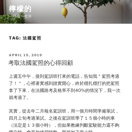
Skip
檸檬的
to
一檸檬一世界
content
TAG:
法國駕照
POSTED
APRIL 15, 2019
ON
考取法國駕照的心得回顧
上週五中午，接到駕訓班打來的電話，告知我＂駕照考過
了！＂，心裡著實感到踏實開心，終於穩扎穩打的把駕照
拿了下來，在法國路考及格率不到40%的情況下，我一次
就考過了。
其實，從去年二月報名駕訓班，用一個月時間準備筆試，
四月上旬考過筆試。之後在駕訓班學了１５個小時的車
（法定是１３個小時），但如果教練判斷駕駛能力還不夠