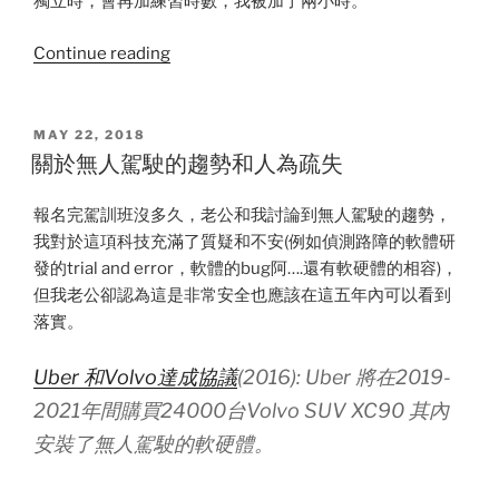
獨立時，會再加練習時數，我被加了兩小時。
“考
Continue reading
取
法
國
POSTED
MAY 22, 2018
ON
駕
關於無人駕駛的趨勢和人為疏失
照
的
報名完駕訓班沒多久，老公和我討論到無人駕駛的趨勢，
心
我對於這項科技充滿了質疑和不安(例如偵測路障的軟體研
得
發的trial and error，軟體的bug阿….還有軟硬體的相容)，
回
但我老公卻認為這是非常安全也應該在這五年內可以看到
顧”
落實。
Uber 和Volvo達成協議
(2016): Uber 將在2019-
2021年間購買24000台Volvo SUV XC90 其內
安裝了無人駕駛的軟硬體。