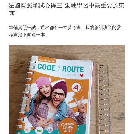
ON
法國駕照筆試心得三: 駕駛學習中最重要的東
西
準備駕照筆試，通常都有一本參考書，我的駕訓班發的參
考書是下面這一本；