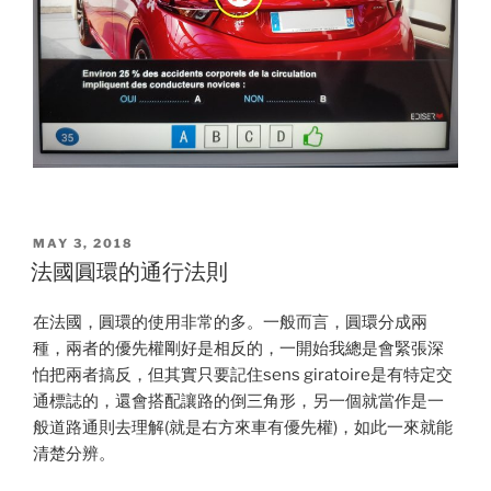
POSTED
MAY 3, 2018
ON
法國圓環的通行法則
在法國，圓環的使用非常的多。一般而言，圓環分成兩
種，兩者的優先權剛好是相反的，一開始我總是會緊張深
怕把兩者搞反，但其實只要記住sens giratoire是有特定交
通標誌的，還會搭配讓路的倒三角形，另一個就當作是一
般道路通則去理解(就是右方來車有優先權)，如此一來就能
清楚分辨。