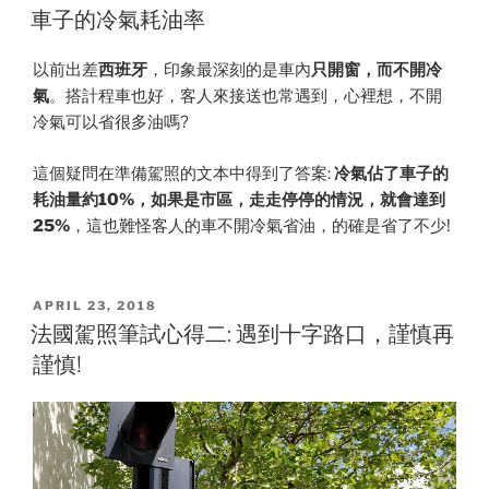
ON
筆
車子的冷氣耗油率
試
心
以前出差
西班牙
，印象最深刻的是車內
只開窗，而不開冷
得
氣
。搭計程車也好，客人來接送也常遇到，心裡想，不開
三:
冷氣可以省很多油嗎?
駕
駛
這個疑問在準備駕照的文本中得到了答案:
冷氣佔了車子的
學
耗油量約10%，如果是市區，走走停停的情況，就會達到
習
25%
，這也難怪客人的車不開冷氣省油，的確是省了不少!
中
最
重
POSTED
APRIL 23, 2018
ON
要
法國駕照筆試心得二: 遇到十字路口，謹慎再
的
謹慎!
東
西”