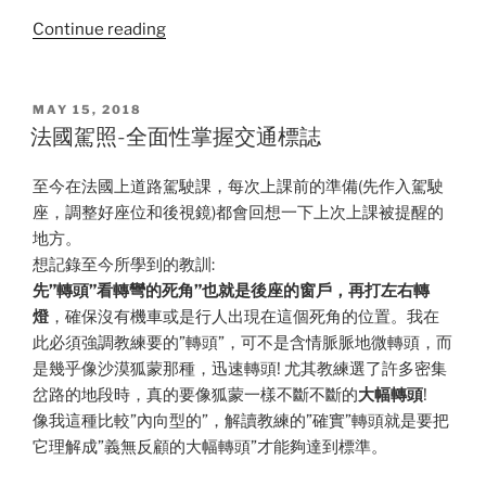
“關
Continue reading
於
無
人
POSTED
MAY 15, 2018
ON
駕
法國駕照-全面性掌握交通標誌
駛
的
至今在法國上道路駕駛課，每次上課前的準備(先作入駕駛
趨
座，調整好座位和後視鏡)都會回想一下上次上課被提醒的
勢
地方。
和
想記錄至今所學到的教訓:
人
先”轉頭”看轉彎的死角”也就是後座的窗戶，再打左右轉
為
燈
，確保沒有機車或是行人出現在這個死角的位置。我在
疏
此必須強調教練要的”轉頭”，可不是含情脈脈地微轉頭，而
失”
是幾乎像沙漠狐蒙那種，迅速轉頭! 尤其教練選了許多密集
岔路的地段時，真的要像狐蒙一樣不斷不斷的
大幅轉頭
!
像我這種比較”內向型的”，解讀教練的”確實”轉頭就是要把
它理解成”義無反顧的大幅轉頭”才能夠達到標準。