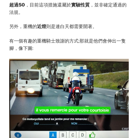
超過50
，目前這項措施還屬於
實驗性質
，並非確定通過的
法規。
另外，重機的
近燈
則是連白天都需要開著。
有一個有趣的重機騎士致謝的方式:那就是他們會伸出一隻
腳，像下圖: