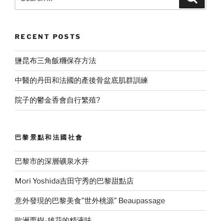
試
for:
心
得
RECENT POSTS
一
:
鹽昆布三角飯糰保存方法
模
擬
中醫的丹田和法國的產後骨盆底肌群訓練
實
況
院子的鬱金香會自行繁殖?
的
筆
試
巴黎景點和法國社會
題
型”
巴黎市的深層礦泉水井
Mori Yoshida吉田守秀的巴黎甜點店
意外發現的巴黎美食”世外桃源” Beaupassage
歐洲栗樹-雄花的精液味