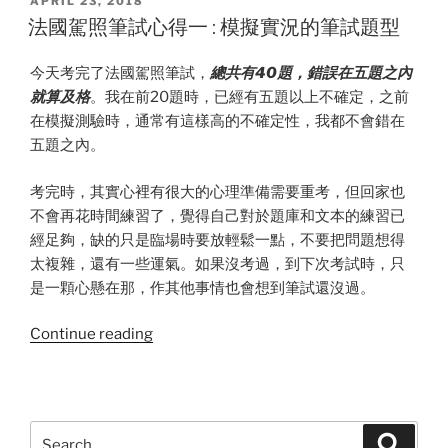
POSTED
APRIL 23, 2018
ON
筆
法國駕照筆試心得一 : 模擬實況的筆試題型
試
心
今天考完了法國駕照筆試，
總共有40題，錯誤在五題之內
得
就算及格
。我在前20題時，已經有五題以上不確定，之前
二:
在模擬測驗時，通常有這樣高的不確定性，我都不會錯在
遇
五題之內。
到
十
考完時，其實心裡有很大的心理準備需要重考，但回家也
字
不會再花時間練習了，覺得自己對於題庫和文本的練習已
路
經足夠，缺的只是臨場時要放輕鬆一點，不要把問題想得
口，
太複雜，還有一些運氣。如果沒考過，到下次考試時，只
謹
是一顆心懸在那，作其他事情也會想到筆試還沒過。
慎
“法
Continue reading
再
國
謹
駕
慎!”
照
筆
Search
Search