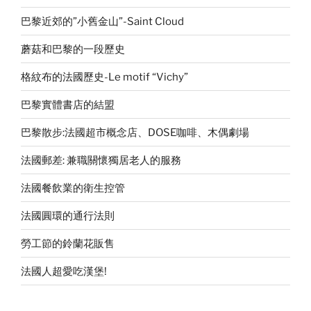
巴黎近郊的”小舊金山”-Saint Cloud
蘑菇和巴黎的一段歷史
格紋布的法國歷史-Le motif “Vichy”
巴黎實體書店的結盟
巴黎散步:法國超市概念店、DOSE咖啡、木偶劇場
法國郵差: 兼職關懷獨居老人的服務
法國餐飲業的衛生控管
法國圓環的通行法則
勞工節的鈴蘭花販售
法國人超愛吃漢堡!