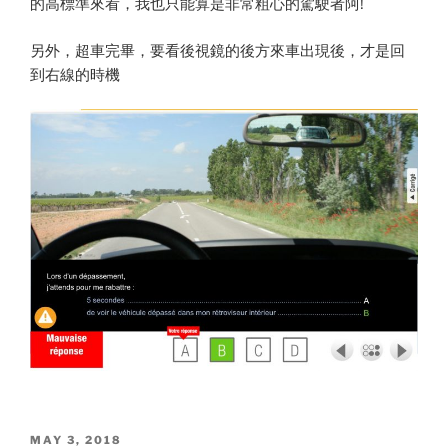
的高標準來看，我也只能算是非常粗心的駕駛者阿!
另外，超車完畢，要看後視鏡的後方來車出現後，才是回
到右線的時機
POSTED
MAY 3, 2018