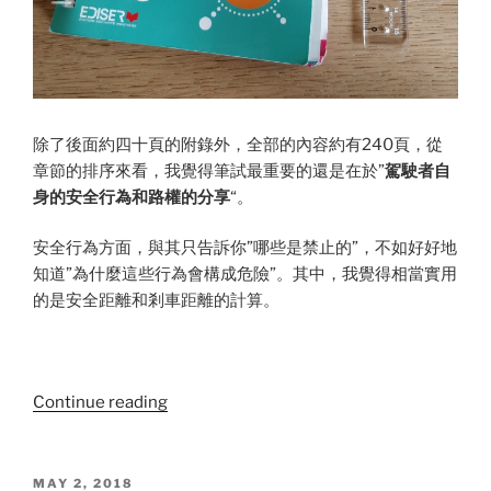
除了後面約四十頁的附錄外，全部的內容約有240頁，從
章節的排序來看，我覺得筆試最重要的還是在於”
駕駛者自
身的安全行為和路權的分享
“。
安全行為方面，與其只告訴你”哪些是禁止的”，不如好好地
知道”為什麼這些行為會構成危險”。其中，我覺得相當實用
的是安全距離和剎車距離的計算。
“法
Continue reading
國
駕
照
POSTED
MAY 2, 2018