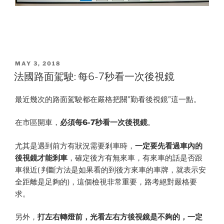
POSTED
MAY 3, 2018
ON
法國路面駕駛: 每6-7秒看一次後視鏡
最近幾次的路面駕駛都在嚴格把關”勤看後視鏡”這一點。
在市區開車，
必須每6-7秒看一次後視鏡
。
尤其是遇到前方有狀況需要剎車時，
一定要先看過車內的
後視鏡才能剎車
，確定後方有無來車，有來車的話是否跟
車很近( 判斷方法是如果看的到後方來車的車牌，就表示安
全距離是足夠的)，這個檢視非常重要，路考絕對嚴格要
求。
另外，
打左右轉燈前，光看左右方後視鏡是不夠的，一定