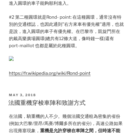
進入圓環的車子能夠順利進入。
#2 第二種圓環就是Rond- point: 在這種圓環，通常沒有特
別的交通標誌，也因此通則”右方來車有優先權”適用，也就
是說，進入圓環的車子有優先權。在巴黎市，凱旋門所在
的戴高樂廣場圓環(總共有12條大道，像時鐘一樣)還有
port-maillot 也都是屬於此種圓環。
https://fr.wikipedia.org/wiki/Rond-point
POSTED
MAY 3, 2018
ON
法國重機穿梭車陣和致謝方式
在法國，騎重機的人不少。幾個法國交通較為密集的省份
(例如大巴黎/里昂/馬賽/博爾多所在的省分)，高速公路如果
出現雍塞現象，
重機是允許穿梭在車陣之間，但時速不能