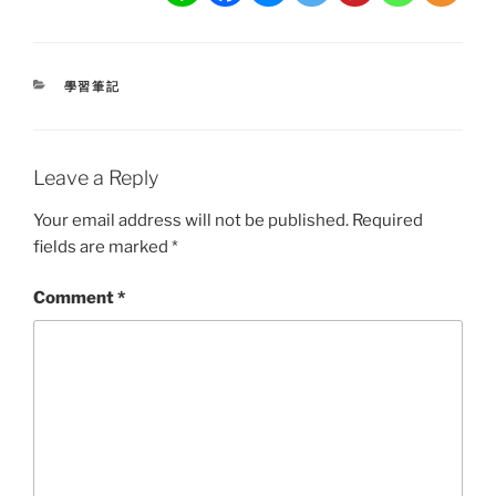
CATEGORIES
學習筆記
Leave a Reply
Your email address will not be published.
Required
fields are marked
*
Comment
*