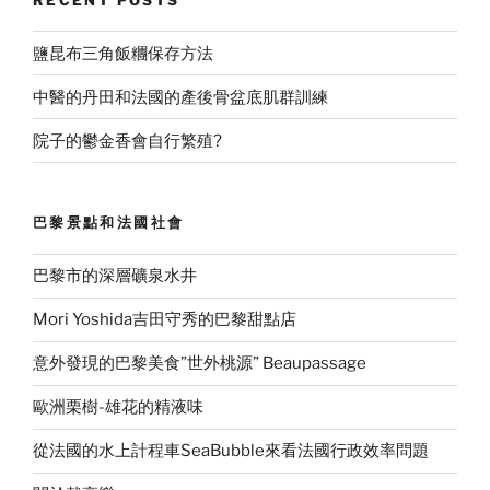
鹽昆布三角飯糰保存方法
中醫的丹田和法國的產後骨盆底肌群訓練
院子的鬱金香會自行繁殖?
巴黎景點和法國社會
巴黎市的深層礦泉水井
Mori Yoshida吉田守秀的巴黎甜點店
意外發現的巴黎美食”世外桃源” Beaupassage
歐洲栗樹-雄花的精液味
從法國的水上計程車SeaBubble來看法國行政效率問題