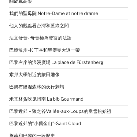
關於戴高樂
我們的聖母院 Notre-Dame et notre drame
他人的觀點看台灣和藍綠之間
法文發音- 母音極為豐富的法語
巴黎散步-拉丁區和聖傑曼大道一帶
巴黎左岸的浪漫廣場 La place de Fürstenberg
索邦大學附近的蒙田雕像
巴黎布隆涅森林的夜行刺蝟
米其林貪吃鬼指南 La bib Gourmand
巴黎近郊－狼之谷Vallée-aux-Loups的垂雪松始祖
巴黎近郊的”小舊金山”-Saint Cloud
蘑菇和巴黎的一段歷史