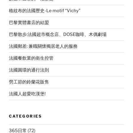
格紋布的法國歷史-Le motif “Vichy”
巴黎實體書店的結盟
巴黎散步:法國超市概念店、DOSE咖啡、木偶劇場
法國郵差: 兼職關懷獨居老人的服務
法國餐飲業的衛生控管
法國圓環的通行法則
勞工節的鈴蘭花販售
法國人超愛吃漢堡!
CATEGORIES
365日常
(72)