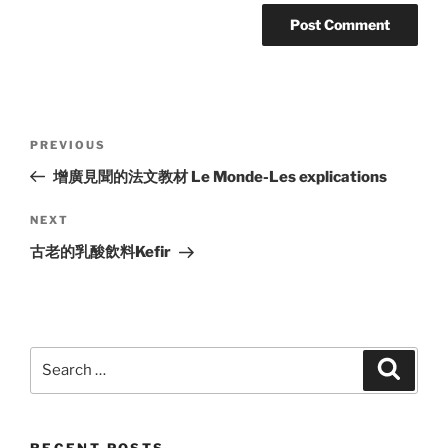
Post
Previous
PREVIOUS
navigation
Post
增廣見聞的法文教材 Le Monde-Les explications
Next
NEXT
Post
古老的乳酸飲料Kefir
Search
Search
for:
RECENT POSTS