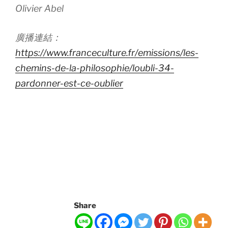
Olivier Abel
廣播連結：
https://www.franceculture.fr/emissions/les-
chemins-de-la-philosophie/loubli-34-
pardonner-est-ce-oublier
Share