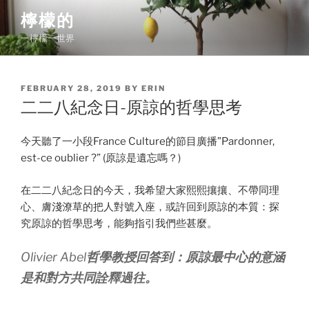
Skip
檸檬的
to
一檸檬一世界
content
POSTED
FEBRUARY 28, 2019
BY
ERIN
ON
二二八紀念日-原諒的哲學思考
今天聽了一小段France Culture的節目廣播”Pardonner,
est-ce oublier ?” (原諒是遺忘嗎？)
在二二八紀念日的今天，我希望大家熙熙攘攘、不帶同理
心、膚淺潦草的把人對號入座，或許回到原諒的本質：探
究原諒的哲學思考，能夠指引我們些甚麼。
Olivier Abel
哲學教授回答到：原諒最中心的意涵
是和對方共同詮釋過往。