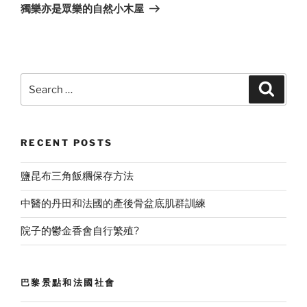
Post
獨樂亦是眾樂的自然小木屋
Search
Search
for:
RECENT POSTS
鹽昆布三角飯糰保存方法
中醫的丹田和法國的產後骨盆底肌群訓練
院子的鬱金香會自行繁殖?
巴黎景點和法國社會