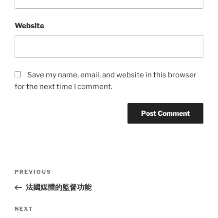
Website
Save my name, email, and website in this browser
for the next time I comment.
Post
Previous
PREVIOUS
navigation
Post
法國媒體的監督功能
Next
NEXT