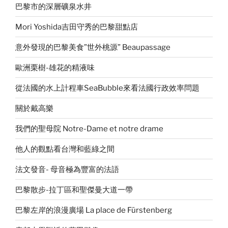
巴黎市的深層礦泉水井
Mori Yoshida吉田守秀的巴黎甜點店
意外發現的巴黎美食”世外桃源” Beaupassage
歐洲栗樹-雄花的精液味
從法國的水上計程車SeaBubble來看法國行政效率問題
關於戴高樂
我們的聖母院 Notre-Dame et notre drame
他人的觀點看台灣和藍綠之間
法文發音- 母音極為豐富的法語
巴黎散步-拉丁區和聖傑曼大道一帶
巴黎左岸的浪漫廣場 La place de Fürstenberg