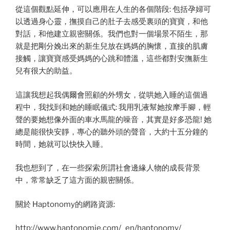
從這個觀點延伸，可以應用在人生的各個階段: 包括孕婦可
以透過身心靈，撫摸自己的肚子去感受裏頭的寶寶，和他
對話，和他建立親密關係。我們也對一個場景不陌生，那
就是把剛分娩出來的新生兒放在媽媽的胸懷，直接的肌膚
接觸，讓寶寶感受媽媽的心跳和體溫，這些都對安撫新生
兒有很大的助益。
這讓我想起我偶爾會照顧的外甥女，從哄她入睡的這個過
程中，我找到和她的睡眠儀式: 我用乳液幫她按摩手腳，輕
聲的要她想像外面的車水馬龍的噪音，其實是好多恐龍! 她
總是能很快安靜，專心的聽外頭的聲音，大約十五分鐘的
時間，她就可以快快入睡。
我也想到了，在一些探索所謂社會邊緣人物的成長背景
中，常常缺乏了這方面的親密關係。
關於 Haptonomy的網路資源:
http://www.haptonomie.com/_en/haptonomy/