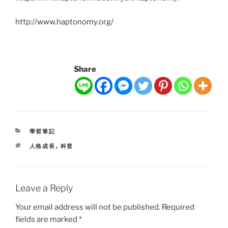
http://www.haptonomy.org/
Share
CATEGORIES
學習筆記
TAGS
人格成長
,
科普
Leave a Reply
Your email address will not be published.
Required
fields are marked
*