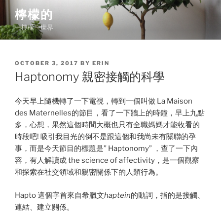
Skip
檸檬的
to
一檸檬一世界
content
POSTED
OCTOBER 3, 2017
BY
ERIN
ON
Haptonomy 親密接觸的科學
今天早上隨機轉了一下電視，轉到一個叫做 La Maison
des Maternelles的節目，看了一下牆上的時鐘，早上九點
多，心想，果然這個時間大概也只有全職媽媽才能收看的
時段吧! 吸引我目光的倒不是跟這個和我尚未有關聯的孕
事，而是今天節目的標題是” Haptonomy” ，查了一下內
容，有人解讀成 the science of affectivity，是一個觀察
和探索在社交領域和親密關係下的人類行為。
Hapto 這個字首來自希臘文
haptein
的動詞，指的是接觸、
連結、建立關係。