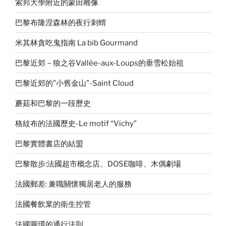
索邦大學附近的蒙田雕像
巴黎布隆涅森林的夜行刺蝟
米其林貪吃鬼指南 La bib Gourmand
巴黎近郊－狼之谷Vallée-aux-Loups的垂雪松始祖
巴黎近郊的”小舊金山”-Saint Cloud
蘑菇和巴黎的一段歷史
格紋布的法國歷史-Le motif “Vichy”
巴黎實體書店的結盟
巴黎散步:法國超市概念店、DOSE咖啡、木偶劇場
法國郵差: 兼職關懷獨居老人的服務
法國餐飲業的衛生控管
法國圓環的通行法則