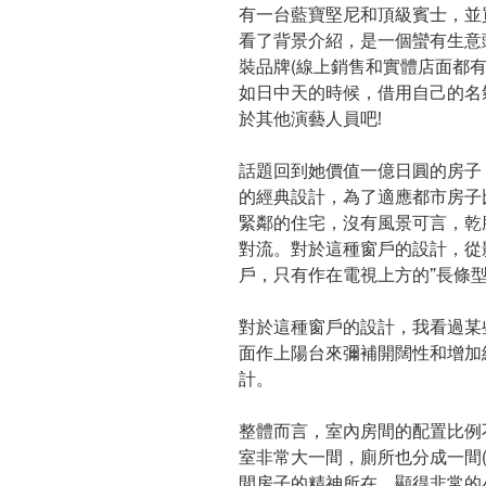
有一台藍寶堅尼和頂級賓士，並
看了背景介紹，是一個蠻有生意
裝品牌(線上銷售和實體店面都有
如日中天的時候，借用自己的名
於其他演藝人員吧!
話題回到她價值一億日圓的房子
的經典設計，為了適應都市房子
緊鄰的住宅，沒有風景可言，乾
對流。對於這種窗戶的設計，從影
戶，只有作在電視上方的”長條型
對於這種窗戶的設計，我看過某
面作上陽台來彌補開闊性和增加
計。
整體而言，室內房間的配置比例
室非常大一間，廁所也分成一間
間房子的精神所在，顯得非常的