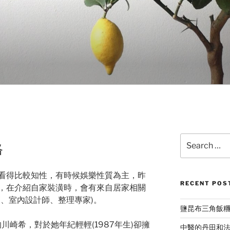
Search
格
for:
看得比較知性，有時候娛樂性質為主，昨
RECENT POS
，在介紹自家裝潢時，會有來自居家相關
師、室內設計師、整理專家)。
鹽昆布三角飯
川崎希，對於她年紀輕輕(1987年生)卻擁
中醫的丹田和