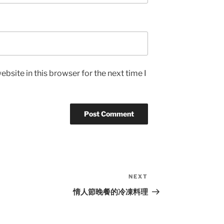
bsite in this browser for the next time I
NEXT
Next
Post
情人節晚餐的冷凍料理