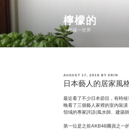
Skip
to
檸檬的
content
一檸檬一世界
POSTED
AUGUST 17, 2018
BY
ERIN
ON
日本藝人的居家風
最近看了不少日本節目，有時候
晚看了三個藝人家裡的室內裝潢
領域的專家評語(風水師、建築
第一位是之前AKB48團員之一的