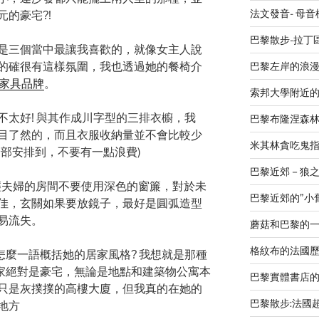
法文發音- 母
的豪宅?!
巴黎散步-拉丁
是三個當中最讓我喜歡的，就像女主人說
的確很有這樣氛圍，我也透過她的餐椅介
巴黎左岸的浪漫廣場 L
造家具品牌
。
索邦大學附近
不太好! 與其作成川字型的三排衣櫥，我
巴黎布隆涅森
目了然的，而且衣服收納量並不會比較少
米其林貪吃鬼指南 L
全部安排到，不要有一點浪費)
巴黎近郊－狼之谷V
年輕夫婦的房間不要使用深色的窗簾，對於未
巴黎近郊的”小舊金山
佳，玄關如果要放鏡子，最好是圓弧造型
易流失。
蘑菇和巴黎的
格紋布的法國歷史-Le
怎麼一語概括她的居家風格? 我想就是那種
家絕對是豪宅，無論是地點和建築物公寓本
巴黎實體書店
只是灰撲撲的高樓大廈，但我真的在她的
巴黎散步:法國
地方