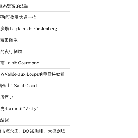
音極為豐富的法語
區和聖傑曼大道一帶
a place de Fürstenberg
的蒙田雕像
林的夜行刺蝟
a bib Gourmand
allée-aux-Loups的垂雪松始祖
”-Saint Cloud
一段歷史
 motif “Vichy”
的結盟
超市概念店、DOSE咖啡、木偶劇場