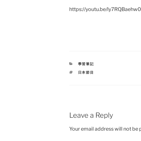
https://youtu.be/ly7RQBaehw0
CATEGORIES
學習筆記
TAGS
日本節目
Leave a Reply
Your email address will not be 