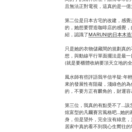
且無法正對電視，這真的是一億元
第二位是日本古宅的改建，感覺
的，她想要營造咖啡店的感覺，
紹，認識了
MARUNI的日本木
只是她的衣物儲藏間的規劃真的
想，與動線平行單面擺法是最一
(就是要櫃體收納要頂天立地的
風水師有些評語我半信半疑: 
來的發展性有阻礙，淺綠色的為
的，不要方正有麟角的，財運容
第三位，我真的有點受不了…該
炫富型的凡爾賽宮風格吧…她的
身，但是望外，完全沒有綠意，
居家中真的看不到我心生嚮往的