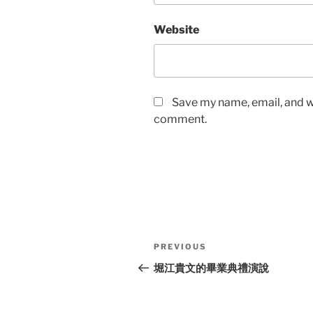
Website
Save my name, email, and we
comment.
Post
Previous
PREVIOUS
navigation
Post
堀江貴文的畢業典禮演說