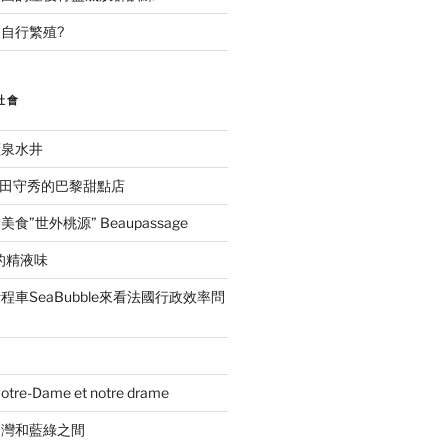
自行繁殖?
社會
礦泉水井
ida吉田守秀的巴黎甜點店
”世外桃源” Beaupassage
的精液味
車SeaBubble來看法國行政效率問
e-Dame et notre drame
台灣和藍綠之間