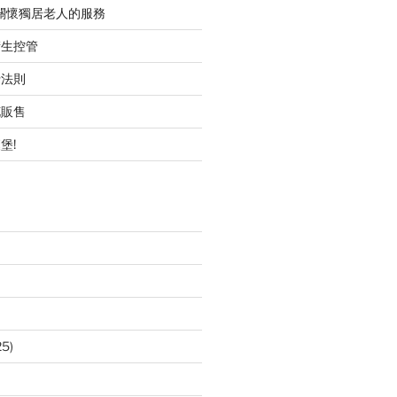
職關懷獨居老人的服務
衛生控管
行法則
花販售
堡!
25)