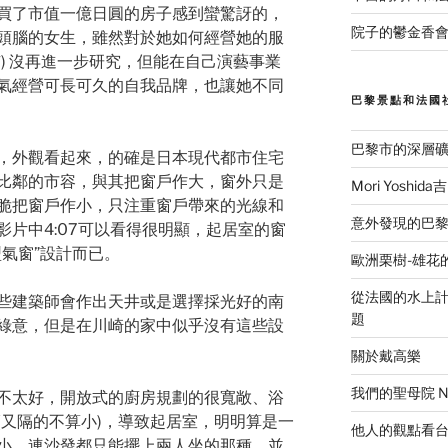
買了市值一億日圓的房子感到蠻驚訝的，
院子的鬱金香會
頭腦的女生，雖然對於她如何經營她的服
) 沒再進一步研究，但能在自己演藝事業
氣經營可長可久的自我品牌，也讓她不同
巴黎景點和法國
巴黎市的深層
，外觀看起來，的確是日本現代都市住宅
比鄰的市容，與其把窗戶作大，窗外只是
Mori Yosh
脆把窗戶作小，只注重窗戶帶來的光線和
意外發現的巴黎美食
片中4:07可以看得很明顯，起居室的窗
氣窗”設計而已。
歐洲栗樹-雄花
從法國的水上計程
些建築師會作出天井或是選擇採光好的南
題
綠意，但是在川崎的家中似乎沒有這些設
關於戴高樂
我們的聖母院 Notr
不太好，開放式的廚房規劃的很寬敞、浴
(又隔的不算小)，導致起居室，明明算是一
他人的觀點看
小，連沙發都只能擺上兩人坐的那種，並