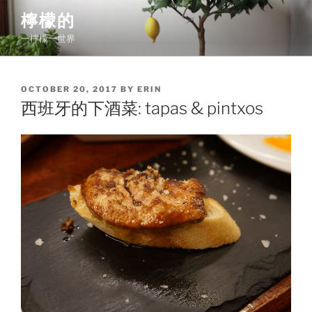
Skip
檸檬的
to
一檸檬一世界
content
POSTED
OCTOBER 20, 2017
BY
ERIN
ON
西班牙的下酒菜: tapas & pintxos