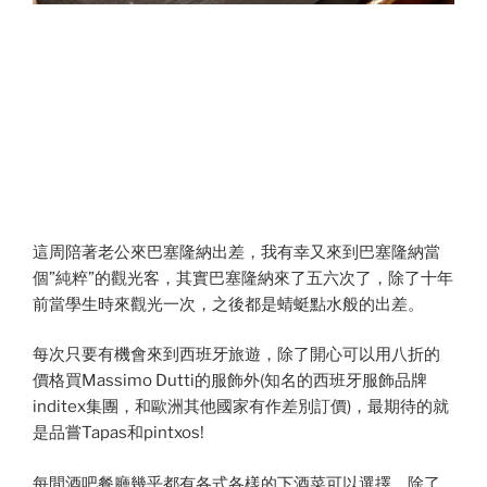
這周陪著老公來巴塞隆納出差，我有幸又來到巴塞隆納當
個”純粹”的觀光客，其實巴塞隆納來了五六次了，除了十年
前當學生時來觀光一次，之後都是蜻蜓點水般的出差。
每次只要有機會來到西班牙旅遊，除了開心可以用八折的
價格買Massimo Dutti的服飾外(知名的西班牙服飾品牌
inditex集團，和歐洲其他國家有作差別訂價)，最期待的就
是品嘗Tapas和pintxos!
每間酒吧餐廳幾乎都有各式各樣的下酒菜可以選擇，除了