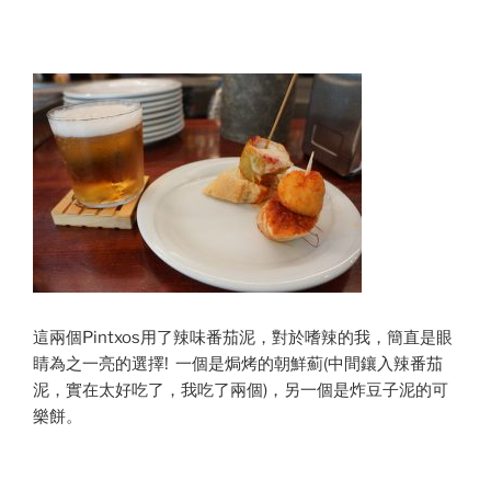
這兩個Pintxos用了辣味番茄泥，對於嗜辣的我，簡直是眼
睛為之一亮的選擇! 一個是焗烤的朝鮮薊(中間鑲入辣番茄
泥，實在太好吃了，我吃了兩個)，另一個是炸豆子泥的可
樂餅。