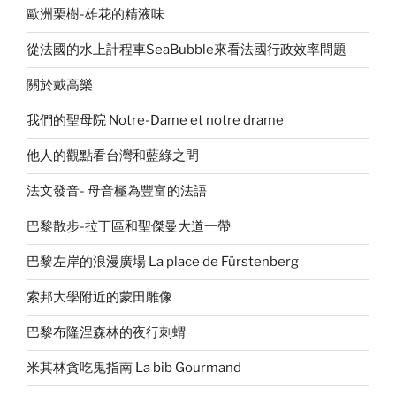
歐洲栗樹-雄花的精液味
從法國的水上計程車SeaBubble來看法國行政效率問題
關於戴高樂
我們的聖母院 Notre-Dame et notre drame
他人的觀點看台灣和藍綠之間
法文發音- 母音極為豐富的法語
巴黎散步-拉丁區和聖傑曼大道一帶
巴黎左岸的浪漫廣場 La place de Fürstenberg
索邦大學附近的蒙田雕像
巴黎布隆涅森林的夜行刺蝟
米其林貪吃鬼指南 La bib Gourmand