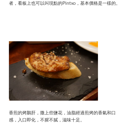
者，看板上也可以叫現點的Pintxo，基本價格是一樣的。
香煎的烤鵝肝，撒上些鹽花，油脂經過煎烤的香氣和口
感，入口即化，不腥不膩，滋味十足。