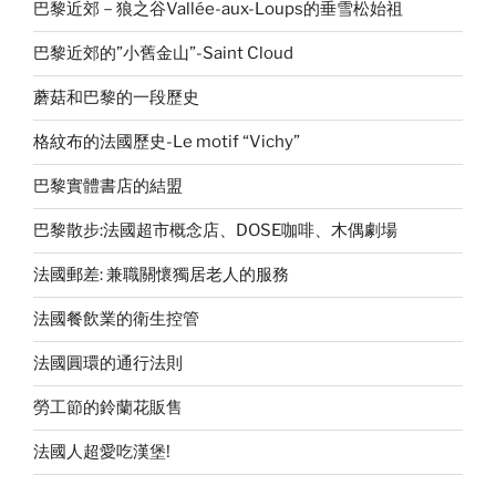
巴黎近郊－狼之谷Vallée-aux-Loups的垂雪松始祖
巴黎近郊的”小舊金山”-Saint Cloud
蘑菇和巴黎的一段歷史
格紋布的法國歷史-Le motif “Vichy”
巴黎實體書店的結盟
巴黎散步:法國超市概念店、DOSE咖啡、木偶劇場
法國郵差: 兼職關懷獨居老人的服務
法國餐飲業的衛生控管
法國圓環的通行法則
勞工節的鈴蘭花販售
法國人超愛吃漢堡!