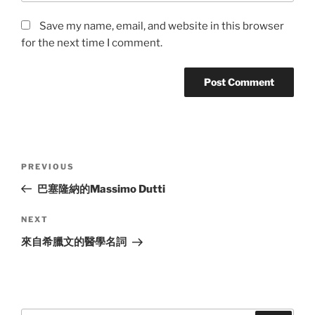
Save my name, email, and website in this browser
for the next time I comment.
Post
Previous
PREVIOUS
navigation
Post
巴塞隆納的Massimo Dutti
Next
NEXT
Post
來自希臘文的醫學名詞