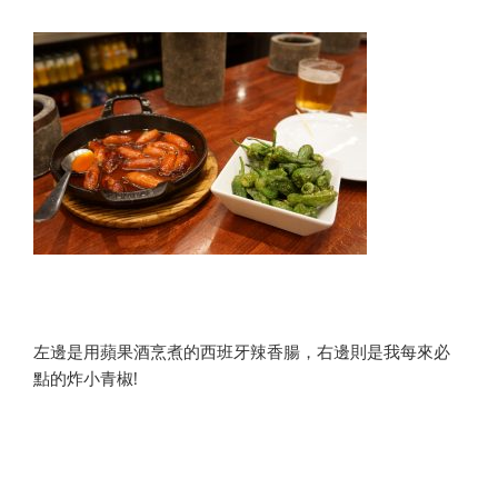
左邊是用蘋果酒烹煮的西班牙辣香腸，右邊則是我每來必
點的炸小青椒!