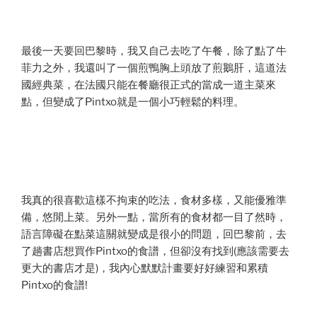
最後一天要回巴黎時，我又自己去吃了午餐，除了點了牛
菲力之外，我還叫了一個煎鴨胸上頭放了煎鵝肝，這道法
國經典菜，在法國只能在餐廳很正式的當成一道主菜來
點，但變成了Pintxo就是一個小巧輕鬆的料理。
我真的很喜歡這樣不拘束的吃法，食材多樣，又能優雅準
備，悠閒上菜。另外一點，當所有的食材都一目了然時，
語言障礙在點菜這關就變成是很小的問題，回巴黎前，去
了趟書店想買作Pintxo的食譜，但卻沒有找到(應該需要去
更大的書店才是)，我內心默默計畫要好好練習和累積
Pintxo的食譜!