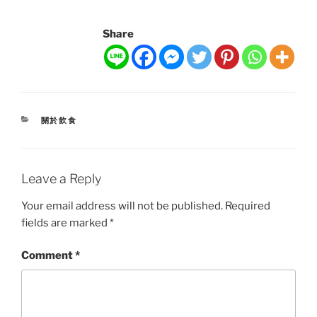
Share
CATEGORIES
關於飲食
Leave a Reply
Your email address will not be published.
Required
fields are marked
*
Comment
*