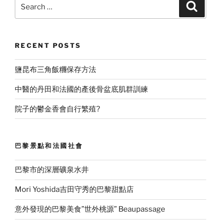
Search
Search
for:
RECENT POSTS
鹽昆布三角飯糰保存方法
中醫的丹田和法國的產後骨盆底肌群訓練
院子的鬱金香會自行繁殖?
巴黎景點和法國社會
巴黎市的深層礦泉水井
Mori Yoshida吉田守秀的巴黎甜點店
意外發現的巴黎美食”世外桃源” Beaupassage