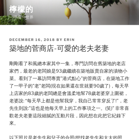
Skip
檸檬的
to
一檸檬一世界
content
POSTED
DECEMBER 16, 2018
BY
ERIN
ON
築地的菅商店-可愛的老夫老妻
剛剛看了和風總本家其中一集，專門訪問在舊築地的老店
家們，最老的老闆娘是93歲繼續在築地販賣自家的漬物小
菜。看到了一幕訪問專賣”港式點心”的菅商店，在築地工作
了一甲子的”老”老闆(現在如果還在世就要90歲了)，每天早
上店家的83歲的老闆總是會溫柔地幫78歲老婆穿上圍裙，
老婆說: “每天早上都是他幫我穿，我自己常常穿反了!”，老
先生則說:”這也是他每天早上的工作事項之一。(笑)” 非常喜
歡老夫老妻這段細膩的互動片段，因此想在此把它紀錄下
來。
以下照片是老先生和兒子的合照(想找老先生和太太的照