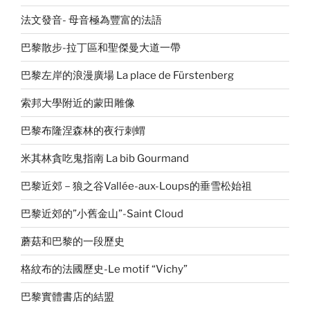
法文發音- 母音極為豐富的法語
巴黎散步-拉丁區和聖傑曼大道一帶
巴黎左岸的浪漫廣場 La place de Fürstenberg
索邦大學附近的蒙田雕像
巴黎布隆涅森林的夜行刺蝟
米其林貪吃鬼指南 La bib Gourmand
巴黎近郊－狼之谷Vallée-aux-Loups的垂雪松始祖
巴黎近郊的”小舊金山”-Saint Cloud
蘑菇和巴黎的一段歷史
格紋布的法國歷史-Le motif “Vichy”
巴黎實體書店的結盟