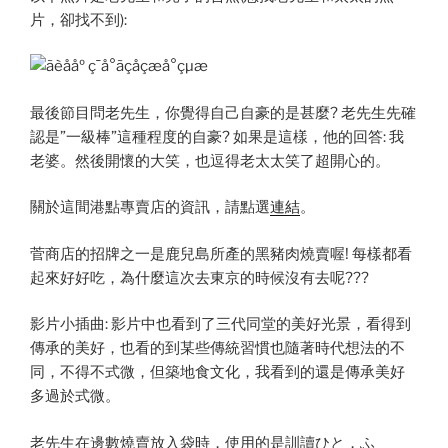
片，卻找不到):
最後節目問老先生，你覺得自己自豪的是甚麼? 老先生先確
認是”一級棒”這種程度的自豪? 如果是這樣，他的回答: 我
老婆。然後開懷的大笑，也逗得老太太笑了超開心的。
關於這間港點專賣店的資訊，請點選
連結
。
菅商店的招牌之一是鹿兒島所產的黑豬肉燒賣喔! 每樣都看
起來好好吃，為什麼這次去東京的時候沒有去呢???
影片小插曲: 影片中也看到了三代同堂的美好光景，看得到
傳承的美好，也看的到某些傳統習慣也隨著時代想法的不
同，不得不式微，但築地食文化，我看到的還是傳承美好
多過於式微。
老先生在邊數燒賣放入袋時，使用的是訓讀ひと，ふ