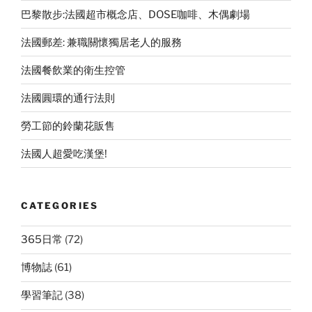
巴黎散步:法國超市概念店、DOSE咖啡、木偶劇場
法國郵差: 兼職關懷獨居老人的服務
法國餐飲業的衛生控管
法國圓環的通行法則
勞工節的鈴蘭花販售
法國人超愛吃漢堡!
CATEGORIES
365日常
(72)
博物誌
(61)
學習筆記
(38)