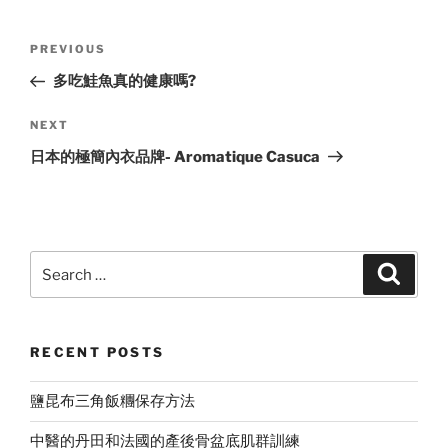
Post
Previous
PREVIOUS
navigation
Post
多吃鮭魚真的健康嗎?
Next
NEXT
Post
日本的極簡內衣品牌- Aromatique Casuca
Search
Search
for:
RECENT POSTS
鹽昆布三角飯糰保存方法
中醫的丹田和法國的產後骨盆底肌群訓練