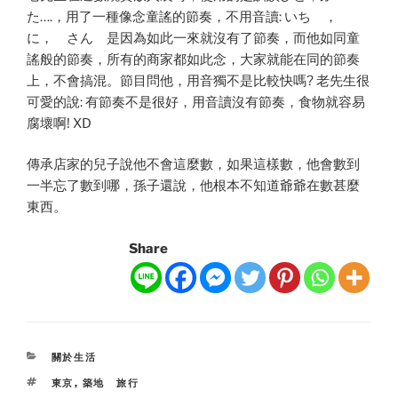
た….，用了一種像念童謠的節奏，不用音讀: いち ，
に， さん 是因為如此一來就沒有了節奏，而他如同童
謠般的節奏，所有的商家都如此念，大家就能在同的節奏
上，不會搞混。節目問他，用音獨不是比較快嗎? 老先生很
可愛的說: 有節奏不是很好，用音讀沒有節奏，食物就容易
腐壞啊! XD
傳承店家的兒子說他不會這麼數，如果這樣數，他會數到
一半忘了數到哪，孫子還說，他根本不知道爺爺在數甚麼
東西。
Share
CATEGORIES
關於生活
TAGS
東京
,
築地 旅行