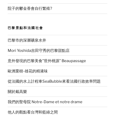
院子的鬱金香會自行繁殖?
巴黎景點和法國社會
巴黎市的深層礦泉水井
Mori Yoshida吉田守秀的巴黎甜點店
意外發現的巴黎美食”世外桃源” Beaupassage
歐洲栗樹-雄花的精液味
從法國的水上計程車SeaBubble來看法國行政效率問題
關於戴高樂
我們的聖母院 Notre-Dame et notre drame
他人的觀點看台灣和藍綠之間