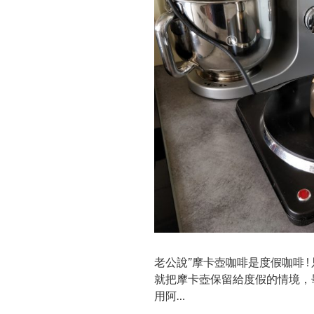
老公說”摩卡壺咖啡是度假咖啡 !
就把摩卡壺保留給度假的情境，
用阿…