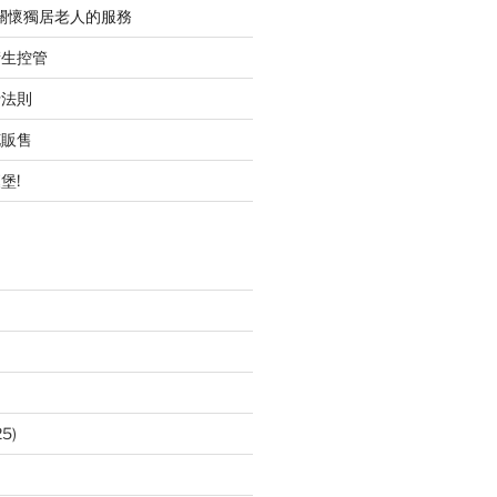
職關懷獨居老人的服務
衛生控管
行法則
花販售
堡!
25)