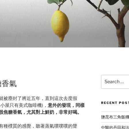
Search
糖香氣
for:
就被塵封了將近五年，直到這次去度假
RECENT POS
小屋只有美式咖啡機)，
意外的發現，同樣
股焦糖香氣，尤其對上鮮奶，非常好喝。
鹽昆布三角飯
有種樸質的感覺，聽著蒸氣噗噗噗的聲
中醫的丹田和