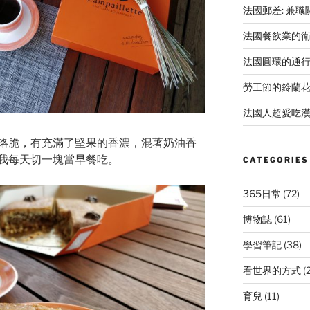
法國郵差: 兼
法國餐飲業的
法國圓環的通
勞工節的鈴蘭
法國人超愛吃漢
略脆，有充滿了堅果的香濃，混著奶油香
我每天切一塊當早餐吃。
CATEGORIES
365日常
(72)
博物誌
(61)
學習筆記
(38)
看世界的方式
(
育兒
(11)