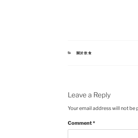
CATEGORIES
關於飲食
Leave a Reply
Your email address will not be 
Comment
*