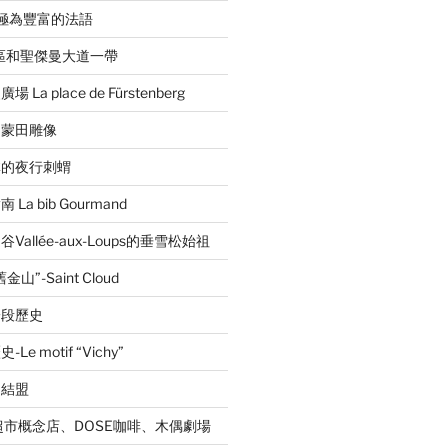
音極為豐富的法語
區和聖傑曼大道一帶
a place de Fürstenberg
的蒙田雕像
林的夜行刺蝟
a bib Gourmand
allée-aux-Loups的垂雪松始祖
”-Saint Cloud
一段歷史
 motif “Vichy”
的結盟
超市概念店、DOSE咖啡、木偶劇場