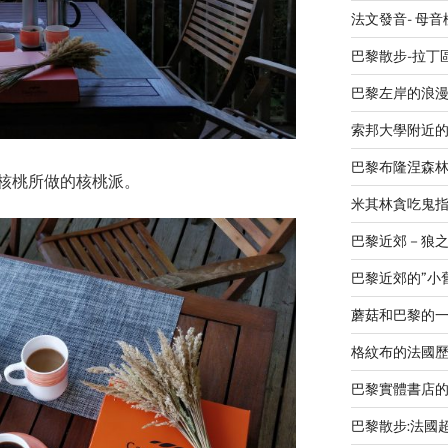
法文發音- 母
巴黎散步-拉丁
巴黎左岸的浪漫廣場 L
索邦大學附近
巴黎布隆涅森
核桃所做的核桃派。
米其林貪吃鬼指南 L
巴黎近郊－狼之谷V
巴黎近郊的”小舊金山
蘑菇和巴黎的
格紋布的法國歷史-Le
巴黎實體書店
巴黎散步:法國