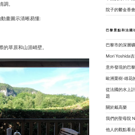
情調。
院子的鬱金香會
ia的動畫圖示清晰易懂:
巴黎景點和法國
巴黎市的深層
際的草原和山涯峭壁。
Mori Yosh
意外發現的巴黎美食
歐洲栗樹-雄花
從法國的水上計程
題
關於戴高樂
我們的聖母院 Notr
他人的觀點看