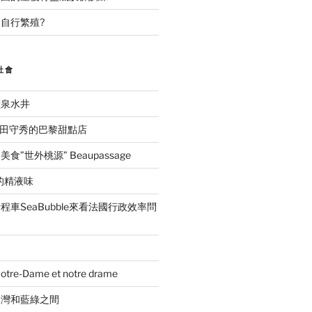
自行繁殖?
社會
礦泉水井
ida吉田守秀的巴黎甜點店
”世外桃源” Beaupassage
的精液味
車SeaBubble來看法國行政效率問
e-Dame et notre drame
台灣和藍綠之間