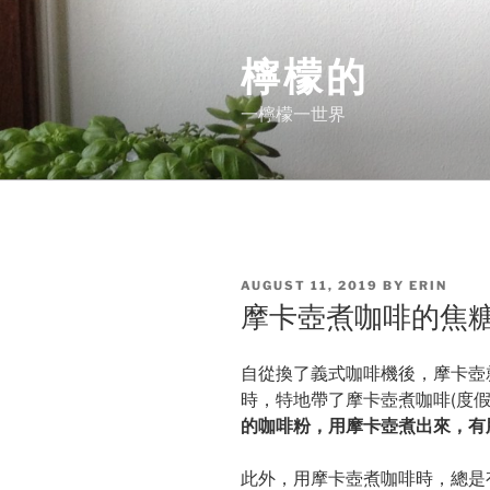
Skip
to
檸檬的
content
一檸檬一世界
POSTED
AUGUST 11, 2019
BY
ERIN
ON
摩卡壺煮咖啡的焦
自從換了義式咖啡機後，摩卡壺
時，特地帶了摩卡壺煮咖啡(度假
的咖啡粉，用摩卡壺煮出來，有
此外，用摩卡壺煮咖啡時，總是