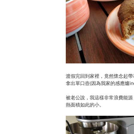
渡假完回到家裡，竟然懷念起帶
拿出單口壺(因為我家的感應爐indu
被老公說，我這樣非常浪費能源
熱面積如此的小。