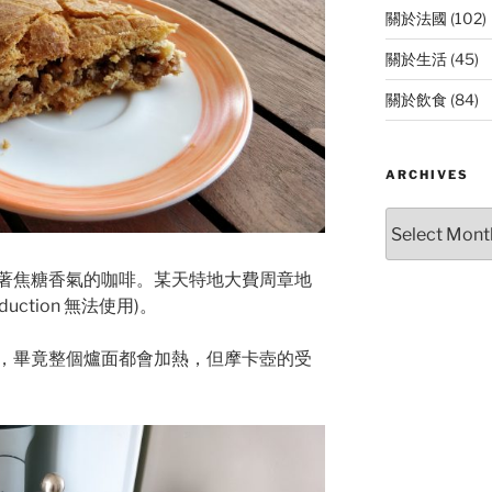
關於法國
(102)
關於生活
(45)
關於飲食
(84)
ARCHIVES
Archives
著焦糖香氣的咖啡。某天特地大費周章地
ction 無法使用)。
，畢竟整個爐面都會加熱，但摩卡壺的受