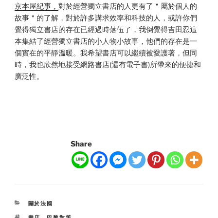
京本屋紀事，
對於經營獨立書店的人更有了＂屬於個人的
故事＂的了解，對於許多講求效率和科技的人，或許你們
覺得獨立書店的存在已經過時落伍了，我倒覺得吉田忍這
本集結了經營獨立書店的小人物小故事，他們的存在是一
個實在的平靜溫暖。我希望書店可以繼續被愛護著，但同
時，我也欣然地接受網路書店(還有電子書)所帶來的便捷和
廣泛性。
Share
CATEGORIES
關於法國
TAGS
書店 巴黎散策