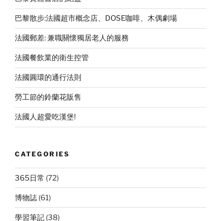
巴黎散步:法國超市概念店、DOSE咖啡、木偶劇場
法國郵差: 兼職關懷獨居老人的服務
法國餐飲業的衛生控管
法國圓環的通行法則
勞工節的鈴蘭花販售
法國人超愛吃漢堡!
CATEGORIES
365日常
(72)
博物誌
(61)
學習筆記
(38)