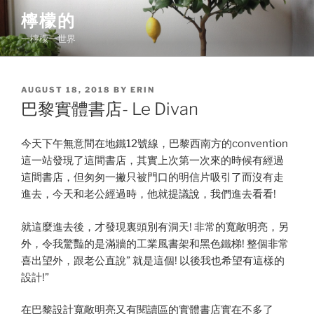
Skip
檸檬的
to
一檸檬一世界
content
POSTED
AUGUST 18, 2018
BY
ERIN
ON
巴黎實體書店- Le Divan
今天下午無意間在地鐵12號線，巴黎西南方的convention
這一站發現了這間書店，其實上次第一次來的時候有經過
這間書店，但匆匆一撇只被門口的明信片吸引了而沒有走
進去，今天和老公經過時，他就提議說，我們進去看看!
就這麼進去後，才發現裏頭別有洞天! 非常的寬敞明亮，另
外，令我驚豔的是滿牆的工業風書架和黑色鐵梯! 整個非常
喜出望外，跟老公直說” 就是這個! 以後我也希望有這樣的
設計!”
在巴黎設計寬敞明亮又有閱讀區的實體書店實在不多了