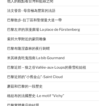
他人的觀點看台灣和藍綠之間
法文發音- 母音極為豐富的法語
巴黎散步-拉丁區和聖傑曼大道一帶
巴黎左岸的浪漫廣場 La place de Fürstenberg
索邦大學附近的蒙田雕像
巴黎布隆涅森林的夜行刺蝟
米其林貪吃鬼指南 La bib Gourmand
巴黎近郊－狼之谷Vallée-aux-Loups的垂雪松始祖
巴黎近郊的”小舊金山”-Saint Cloud
蘑菇和巴黎的一段歷史
格紋布的法國歷史-Le motif “Vichy”
巴黎實體書店的結盟