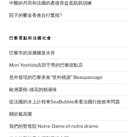
中醫的丹田和法國的產後骨盆底肌群訓練
院子的鬱金香會自行繁殖?
巴黎景點和法國社會
巴黎市的深層礦泉水井
Mori Yoshida吉田守秀的巴黎甜點店
意外發現的巴黎美食”世外桃源” Beaupassage
歐洲栗樹-雄花的精液味
從法國的水上計程車SeaBubble來看法國行政效率問題
關於戴高樂
我們的聖母院 Notre-Dame et notre drame