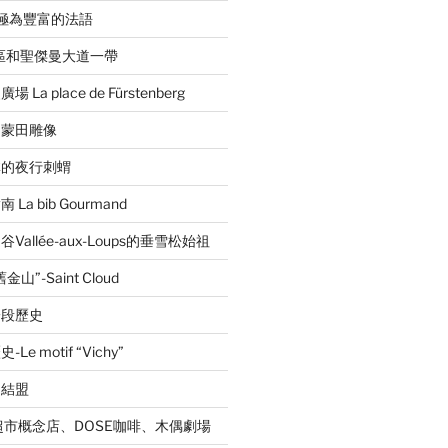
音極為豐富的法語
區和聖傑曼大道一帶
a place de Fürstenberg
的蒙田雕像
林的夜行刺蝟
a bib Gourmand
allée-aux-Loups的垂雪松始祖
”-Saint Cloud
一段歷史
 motif “Vichy”
的結盟
超市概念店、DOSE咖啡、木偶劇場