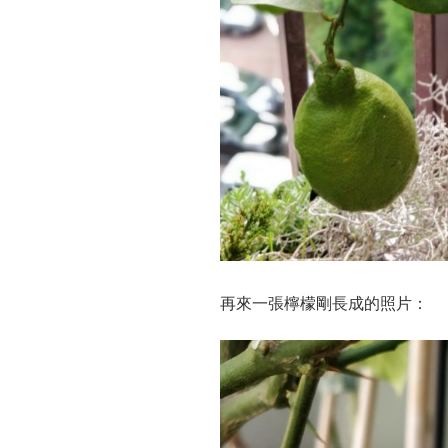
再來一張檸檬剛長成的照片：