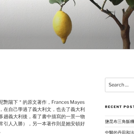
Search
for:
陽下＂的原文著作，Frances Mayes
RECENT POS
，在自己學過了義大利文，也去了義大利
多趟義大利後，看了書中描寫的一景一物
鹽昆布三角飯
常引人入勝），另一本著作則是她安頓好
。
中醫的丹田和