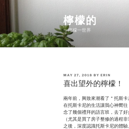
Skip
to
檸檬的
content
一檸檬一世界
POSTED
MAY 27, 2018
BY
ERIN
ON
喜出望外的檸檬！
兩年前，興致來潮看了＂托斯卡尼艷
在托斯卡尼的生活讓我心神嚮往
念了幾個禮拜的語言班，去了好
（尤其是買了房子整修的過程非
之後，深度認識托斯卡尼的體驗