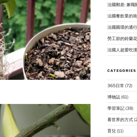
法國郵差: 兼
法國餐飲業的
法國圓環的通
勞工節的鈴蘭
法國人超愛吃漢
CATEGORIES
365日常
(72)
博物誌
(61)
學習筆記
(38)
看世界的方式
(
育兒
(11)