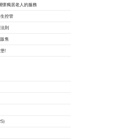
職關懷獨居老人的服務
衛生控管
行法則
花販售
堡!
25)