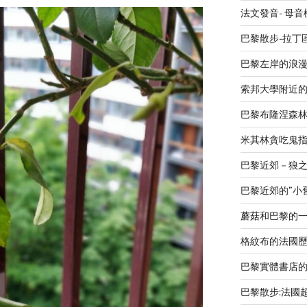
法文發音- 母
巴黎散步-拉丁
巴黎左岸的浪漫廣場 L
索邦大學附近
巴黎布隆涅森
米其林貪吃鬼指南 L
巴黎近郊－狼之谷V
巴黎近郊的”小舊金山
蘑菇和巴黎的
格紋布的法國歷史-Le
巴黎實體書店
巴黎散步:法國