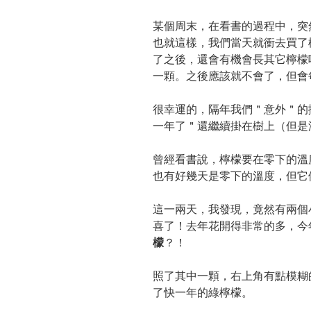
某個周末，在看書的過程中，突
也就這樣，我們當天就衝去買了
了之後，還會有機會長其它檸檬
一顆。之後應該就不會了，但會
很幸運的，隔年我們＂意外＂的
一年了＂還繼續掛在樹上（但是
曾經看書說，檸檬要在零下的溫
也有好幾天是零下的溫度，但它
這一兩天，我發現，竟然有兩個
喜了！去年花開得非常的多，今
檬
？！
照了其中一顆，右上角有點模糊
了快一年的綠檸檬。