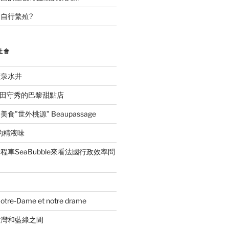
自行繁殖?
社會
礦泉水井
ida吉田守秀的巴黎甜點店
”世外桃源” Beaupassage
的精液味
車SeaBubble來看法國行政效率問
e-Dame et notre drame
台灣和藍綠之間