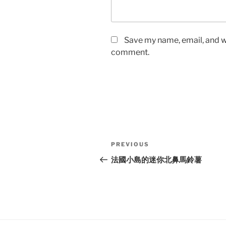
Save my name, email, and we
comment.
Post
Previous
PREVIOUS
navigation
Post
法國小島的迷你北鼻馬鈴薯