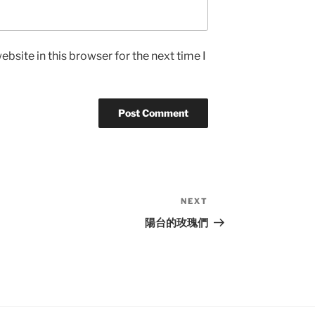
bsite in this browser for the next time I
NEXT
Next
Post
陽台的玫瑰們