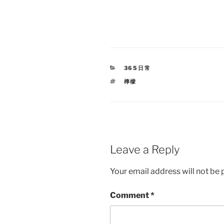
CATEGORIES
365日常
TAGS
檸檬
Leave a Reply
Your email address will not be 
Comment
*