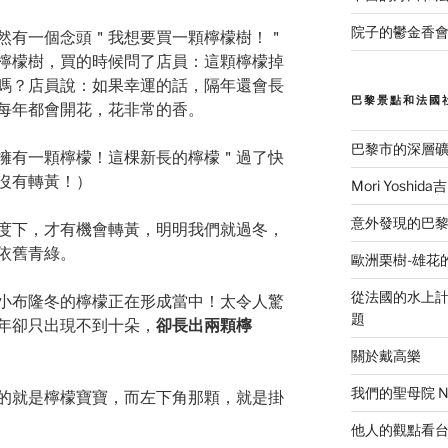
院子的鬱金香會
然有一個念頭＂我想要買一顆檸檬樹！＂
檸檬樹，買的時候問了店員：這顆檸檬掉
嗎？店員說：如果幸運的話，隔年還會長
巴黎景點和法國
每年都會開花，花非常的香。
巴黎市的深層
擁有一顆檸檬！這棵新長的檸檬＂過了快
沒有轉黃！）
Mori Yosh
意外發現的巴黎美食
度下，才有機會轉黃，明明我們就過冬，
依舊青綠。
歐洲栗樹-雄花
從法國的水上計程
小布隆冬的檸檬正在形成當中！太令人驚
題
年卻只出現不到十朵，
卻長出兩顆檸
關於戴高樂
我們的聖母院 Notr
的就是檸檬寶寶，而左下角那顆，就是掛
他人的觀點看