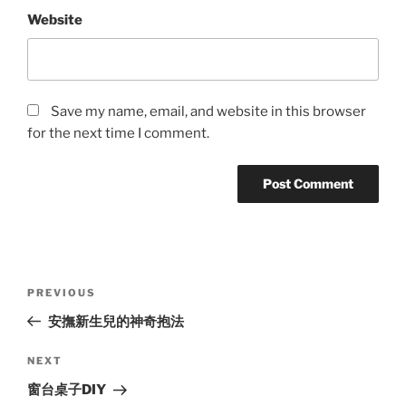
Website
Save my name, email, and website in this browser
for the next time I comment.
Post
Previous
PREVIOUS
navigation
Post
安撫新生兒的神奇抱法
Next
NEXT
Post
窗台桌子DIY