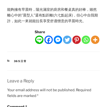
能夠擁有早晨時，陽光滿室的廚房和餐桌真的好棒，雖然
離心中的”晨型人”還有點距離(六七點起床)，但心中自我期
許，如此一來就能拉長享受舒適愜意的早晨時光。
Share
CATEGORIES
365日常
Leave a Reply
Your email address will not be published.
Required
fields are marked
*
Comment
*