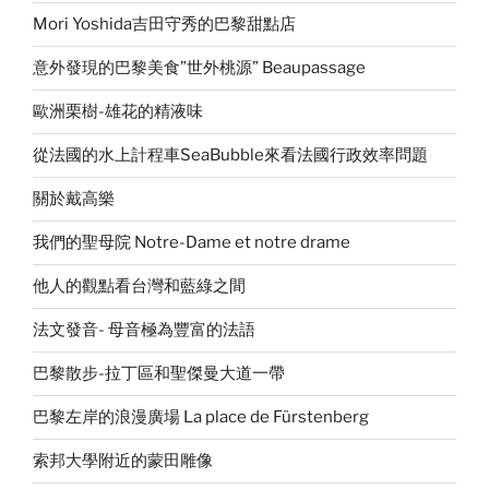
Mori Yoshida吉田守秀的巴黎甜點店
意外發現的巴黎美食”世外桃源” Beaupassage
歐洲栗樹-雄花的精液味
從法國的水上計程車SeaBubble來看法國行政效率問題
關於戴高樂
我們的聖母院 Notre-Dame et notre drame
他人的觀點看台灣和藍綠之間
法文發音- 母音極為豐富的法語
巴黎散步-拉丁區和聖傑曼大道一帶
巴黎左岸的浪漫廣場 La place de Fürstenberg
索邦大學附近的蒙田雕像