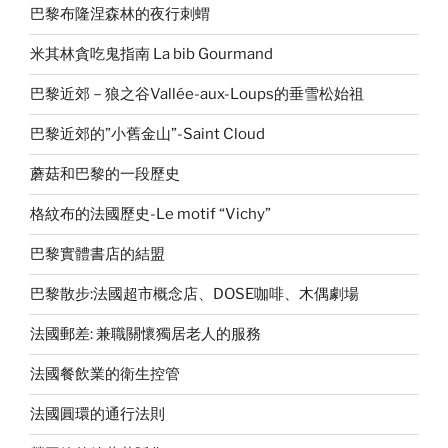
巴黎布隆涅森林的夜行刺蝟
米其林貪吃鬼指南 La bib Gourmand
巴黎近郊－狼之谷Vallée-aux-Loups的垂雪松始祖
巴黎近郊的”小舊金山”-Saint Cloud
蘑菇和巴黎的一段歷史
格紋布的法國歷史-Le motif “Vichy”
巴黎實體書店的結盟
巴黎散步:法國超市概念店、DOSE咖啡、木偶劇場
法國郵差: 兼職關懷獨居老人的服務
法國餐飲業的衛生控管
法國圓環的通行法則