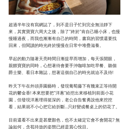
超過半年沒有寫網誌了，到不是日子忙到完全無法靜下
來，其實寶寶六周大之後，除了”終於”肯自己睡小床，也慢
慢睡過夜，而我也漸漸有自己的時間，書寫的習慣還要找
回來，但閱讀的時光終於慢慢在日常中堆疊滋養。
早起的動力隨著天亮時間日漸提早而增加，每天張開眼，
親餵寶寶的同時，心想著待會要手沖咖啡加吃早餐、聽個
爵士樂、看日本雜誌，想著這個自己的時光就迫不及待!
昨天下午在外頭弄園藝時，發現葡萄藤下有幾束正等待開
花的鬱金香! 本來想要把”洋蔥”給挖出來移植到前面小花
園，但發現洋蔥埋得挺深的，老公自告奮勇說他來挖挖
看，結果就不小心把它給折斷…只好變成餐桌上的切花了。
目前還看不出來是甚麼顏色，也不太確定它會不會開花? 無
論如何，含苞待放的姿態已經是賞心悅目。