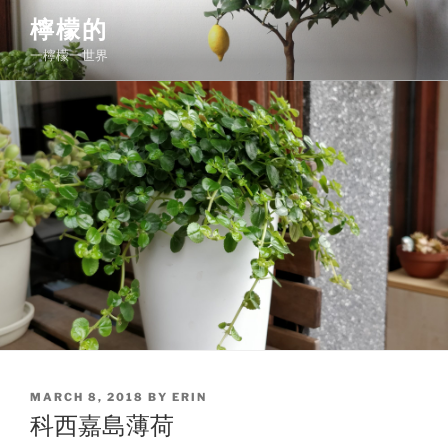
Skip
檸檬的
to
一檸檬一世界
content
POSTED
MARCH 8, 2018
BY
ERIN
ON
科西嘉島薄荷