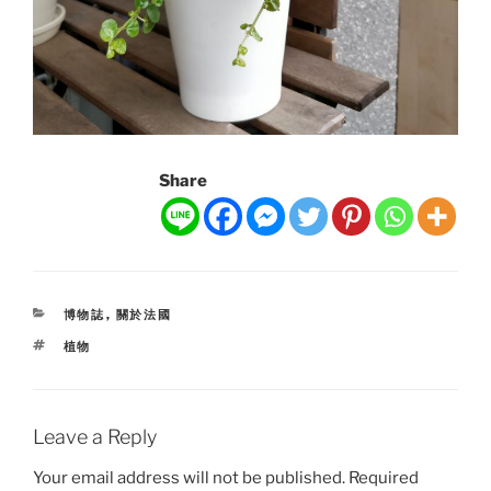
Share
CATEGORIES
博物誌
,
關於法國
TAGS
植物
Leave a Reply
Your email address will not be published.
Required