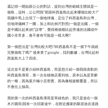
還記得一開始跟公公的對話，提到台灣的範疇主體就是一
個島，這時，公公問我”那跟科西嘉島比起來哪個比較大?”
我腦中馬上出現了一個地球儀，定位了科西嘉島和台灣，
但地球儀轉了一圈，加上和比例尺對照(一個是法國，一個
是中國比起來)的”誤導”，覺得兩個都比起旁邊的法國或中
國小非常多，會不會有可能是一樣大啊?
第一個想法是”台灣比較大吧!?科西嘉島不是一個下午就繞
完整個島了嗎?” 後來查了google，找到數據，台灣比起科
西嘉島大上了四倍。
這次並不是要介紹科西嘉島，而是想介紹一個我很喜歡的
科西嘉島薄荷，第一次在植物店看到他，原本以為是苔癬
的一種，因為葉片極小且密實。因為像植披般覆蓋，所以
不會往上抽高。
買的第一次的科西嘉島薄荷是草綠色的，我只是放在一個
木片圓筒(我有一次回家途中，在附近搬家的鄰居放在道路