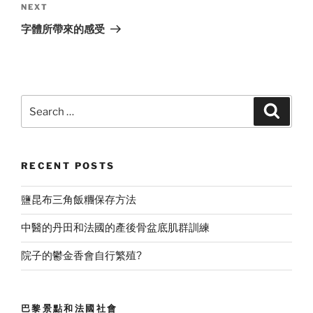
Next
NEXT
Post
字體所帶來的感受
Search
Search
for:
RECENT POSTS
鹽昆布三角飯糰保存方法
中醫的丹田和法國的產後骨盆底肌群訓練
院子的鬱金香會自行繁殖?
巴黎景點和法國社會