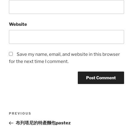
Website
Save my name, email, and website in this browser
for the next time I comment.
Post
Previous
PREVIOUS
navigation
Post
布列塔尼的特產麵包pastez