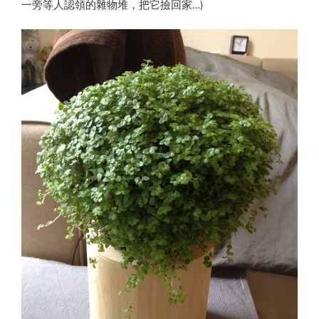
一旁等人認領的雜物堆，把它撿回家…)