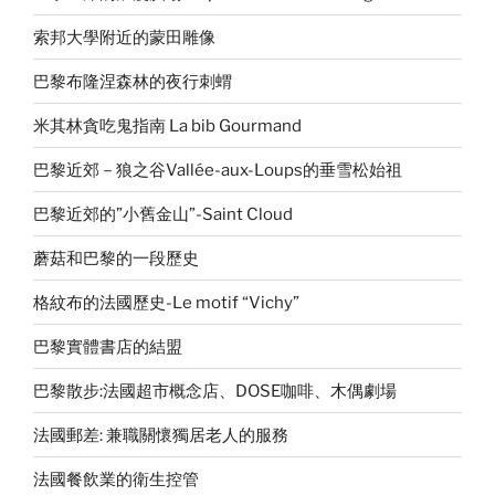
索邦大學附近的蒙田雕像
巴黎布隆涅森林的夜行刺蝟
米其林貪吃鬼指南 La bib Gourmand
巴黎近郊－狼之谷Vallée-aux-Loups的垂雪松始祖
巴黎近郊的”小舊金山”-Saint Cloud
蘑菇和巴黎的一段歷史
格紋布的法國歷史-Le motif “Vichy”
巴黎實體書店的結盟
巴黎散步:法國超市概念店、DOSE咖啡、木偶劇場
法國郵差: 兼職關懷獨居老人的服務
法國餐飲業的衛生控管