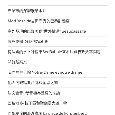
巴黎市的深層礦泉水井
Mori Yoshida吉田守秀的巴黎甜點店
意外發現的巴黎美食”世外桃源” Beaupassage
歐洲栗樹-雄花的精液味
從法國的水上計程車SeaBubble來看法國行政效率問題
關於戴高樂
我們的聖母院 Notre-Dame et notre drame
他人的觀點看台灣和藍綠之間
法文發音- 母音極為豐富的法語
巴黎散步-拉丁區和聖傑曼大道一帶
巴黎左岸的浪漫廣場 La place de Fürstenberg