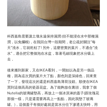
科西嘉島需要讓土壤永遠保持濕潤 (但不能浸在水中那種濕
潤，以免爛根)，在我回台灣一段期間，老公疏於關注”每
天”澆水，它就乾枯了! 另外，這麼密實的葉片，不適合”澆
水”，適合把它整個泡在水盆，靠著毛細現象把水分吸上
去，
後來搬到新家，又在IKEA看到，一開始以為是另一個品
種，因為這次買的葉片大了點，顏色則是深綠色，回來查
了一下，發現這次的還是科西嘉島薄荷沒錯。順便在IKEA
買到這個高高的瓷器花盆。為了能夠放在裏頭，我拿了個
Nutella的玻璃罐墊高，再放上一個冰淇淋的蓋子(跟玫瑰花
那個一樣，只是還需要再高上一點點，因此我墊了玻璃
罐。)，這個蓋子有個好處就是當水分往下滲透太快時，用