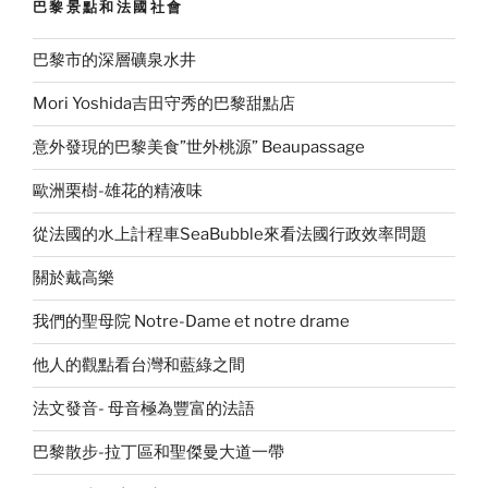
巴黎景點和法國社會
巴黎市的深層礦泉水井
Mori Yoshida吉田守秀的巴黎甜點店
意外發現的巴黎美食”世外桃源” Beaupassage
歐洲栗樹-雄花的精液味
從法國的水上計程車SeaBubble來看法國行政效率問題
關於戴高樂
我們的聖母院 Notre-Dame et notre drame
他人的觀點看台灣和藍綠之間
法文發音- 母音極為豐富的法語
巴黎散步-拉丁區和聖傑曼大道一帶