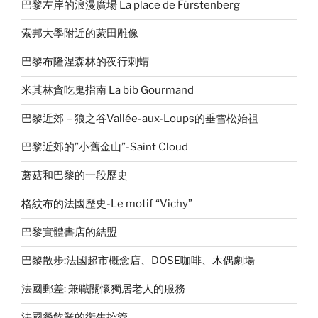
巴黎左岸的浪漫廣場 La place de Fürstenberg
索邦大學附近的蒙田雕像
巴黎布隆涅森林的夜行刺蝟
米其林貪吃鬼指南 La bib Gourmand
巴黎近郊－狼之谷Vallée-aux-Loups的垂雪松始祖
巴黎近郊的”小舊金山”-Saint Cloud
蘑菇和巴黎的一段歷史
格紋布的法國歷史-Le motif “Vichy”
巴黎實體書店的結盟
巴黎散步:法國超市概念店、DOSE咖啡、木偶劇場
法國郵差: 兼職關懷獨居老人的服務
法國餐飲業的衛生控管