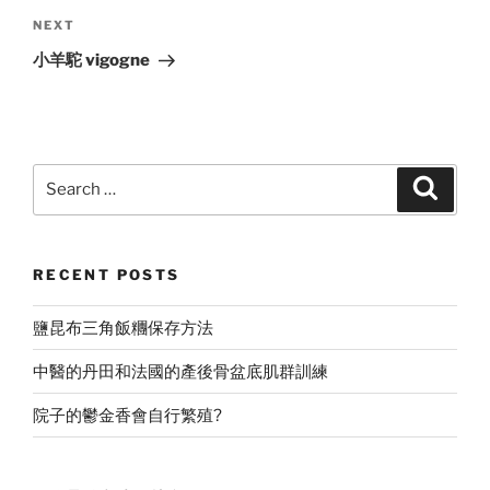
Next
NEXT
Post
小羊駝 vigogne
Search
Search
for:
RECENT POSTS
鹽昆布三角飯糰保存方法
中醫的丹田和法國的產後骨盆底肌群訓練
院子的鬱金香會自行繁殖?