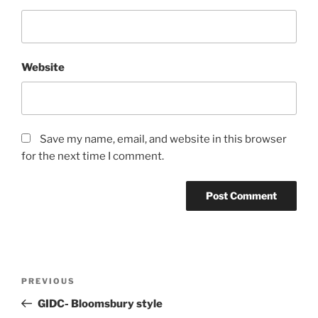
Website
Save my name, email, and website in this browser
for the next time I comment.
Post
Previous
PREVIOUS
navigation
Post
GIDC- Bloomsbury style