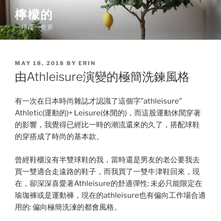
Skip
檸檬的
to
一檸檬一世界
content
POSTED
MAY 18, 2018
BY
ERIN
ON
由Athleisure演變的極簡洗鍊風格
有一次在日本時尚雜誌才認識了這個字”athleisure”
Athletic(運動的)+ Leisure(休閒的)，而這股運動休閒穿著
的影響，我覺得已經比一時的潮流還來的久了，搭配球鞋
的穿搭成了時尚的基本款。
曾經鞋櫃沒有半雙球鞋的我，當時還是男友的老公要我去
買一雙適合走遠路的鞋子，而我買了一雙牛津鞋回來，現
在，卻深深喜愛著Athleisure的舒適彈性: 未必只能限定在
瑜珈褲或是運動褲，現在的athleisure也有偏向工作場合適
用的: 偏向極簡洗湅的都會風格。