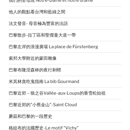
我們的聖母院 Notre-Dame et notre drame
他人的觀點看台灣和藍綠之間
法文發音- 母音極為豐富的法語
巴黎散步-拉丁區和聖傑曼大道一帶
巴黎左岸的浪漫廣場 La place de Fürstenberg
索邦大學附近的蒙田雕像
巴黎布隆涅森林的夜行刺蝟
米其林貪吃鬼指南 La bib Gourmand
巴黎近郊－狼之谷Vallée-aux-Loups的垂雪松始祖
巴黎近郊的”小舊金山”-Saint Cloud
蘑菇和巴黎的一段歷史
格紋布的法國歷史-Le motif “Vichy”