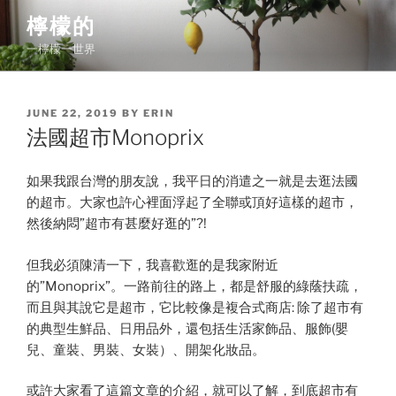
Skip
檸檬的
to
一檸檬一世界
content
POSTED
JUNE 22, 2019
BY
ERIN
ON
法國超市Monoprix
如果我跟台灣的朋友說，我平日的消遣之一就是去逛法國
的超市。大家也許心裡面浮起了全聯或頂好這樣的超市，
然後納悶”超市有甚麼好逛的”?!
但我必須陳清一下，我喜歡逛的是我家附近
的”Monoprix”。一路前往的路上，都是舒服的綠蔭扶疏，
而且與其說它是超市，它比較像是複合式商店: 除了超市有
的典型生鮮品、日用品外，還包括生活家飾品、服飾(嬰
兒、童裝、男裝、女裝）、開架化妝品。
或許大家看了這篇文章的介紹，就可以了解，到底超市有