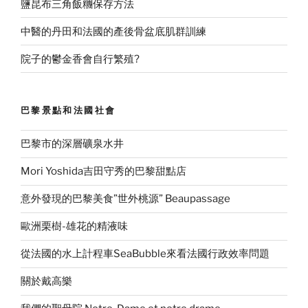
鹽昆布三角飯糰保存方法
中醫的丹田和法國的產後骨盆底肌群訓練
院子的鬱金香會自行繁殖?
巴黎景點和法國社會
巴黎市的深層礦泉水井
Mori Yoshida吉田守秀的巴黎甜點店
意外發現的巴黎美食”世外桃源” Beaupassage
歐洲栗樹-雄花的精液味
從法國的水上計程車SeaBubble來看法國行政效率問題
關於戴高樂