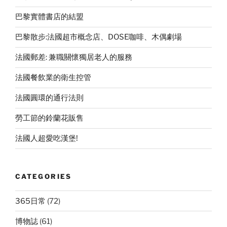
巴黎實體書店的結盟
巴黎散步:法國超市概念店、DOSE咖啡、木偶劇場
法國郵差: 兼職關懷獨居老人的服務
法國餐飲業的衛生控管
法國圓環的通行法則
勞工節的鈴蘭花販售
法國人超愛吃漢堡!
CATEGORIES
365日常
(72)
博物誌
(61)