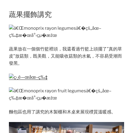
蔬果擺飾講究
蔬果放在一個個竹籃裡頭，我還看過竹籃上頭擺了”真的草
皮”放菇類，既美觀，又能吸收菇類的水氣，不容易受潮而
發黑。
麵包區也用了講究的木製櫃和木桌來展現樸質溫暖感。