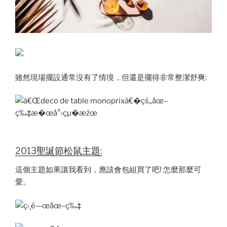
雖然現場擺設通常沒有了情境，但還是擺得非常整潔舒爽:
2013聖誕節松鼠主題:
這個主題如果讓我看到，應該會包組買了吧! 怎麼那麼可
愛。