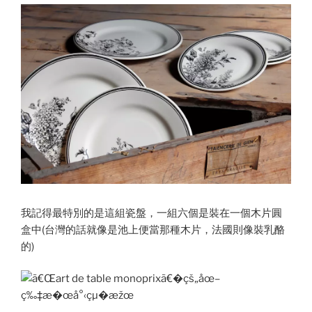
我記得最特別的是這組瓷盤，一組六個是裝在一個木片圓
盒中(台灣的話就像是池上便當那種木片，法國則像裝乳酪
的)