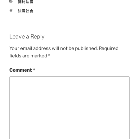
CATEGORIES
關於法國
TAGS
法國社會
Leave a Reply
Your email address will not be published.
Required
fields are marked
*
Comment
*