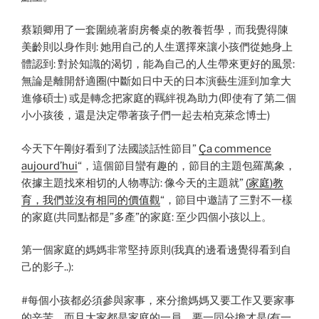
蔡穎卿用了一套圍繞著廚房餐桌的教養哲學，而我覺得陳
美齡則以身作則: 她用自己的人生選擇來讓小孩們從她身上
體認到: 對於知識的渴切，能為自己的人生帶來更好的風景:
無論是離開舒適圈(中斷如日中天的日本演藝生涯到加拿大
進修碩士) 或是轉念把家庭的羈絆視為助力(即使有了第二個
小小孩後，還是決定帶著孩子們一起去柏克萊念博士)
今天下午剛好看到了法國談話性節目”
Ça commence
aujourd’hui
“，這個節目蠻有趣的，節目的主題包羅萬象，
依據主題找來相切的人物專訪: 像今天的主題就”
(家庭)教
育，我們並沒有相同的價值觀
“，節目中邀請了三對不一樣
的家庭(共同點都是”多產”的家庭: 至少四個小孩以上。
第一個家庭的媽媽非常堅持原則(我真的邊看邊覺得看到自
己的影子..):
#每個小孩都必須參與家事，來分擔媽媽又要工作又要家事
的辛苦，而且大家都是家庭的一員，要一同分擔才是(有一