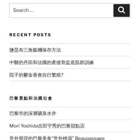
Search
Search
for:
RECENT POSTS
鹽昆布三角飯糰保存方法
中醫的丹田和法國的產後骨盆底肌群訓練
院子的鬱金香會自行繁殖?
巴黎景點和法國社會
巴黎市的深層礦泉水井
Mori Yoshida吉田守秀的巴黎甜點店
意外發現的巴黎美食”世外桃源” Beaupassage