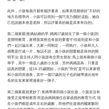
此外，小孩每個月都有個評量表，如果表現都很好”不好的
地方在標準內，小孩可以得到一個巧克力(關於這點，她自
己也說她本身是老師，所以評量表的確是其來有自的)。
第二個家庭(爸媽結婚的早: 媽媽17歲就生了第一個小孩)則
是開明教育，家裡面當然也有規則要遵守:但規則是和小孩
們一起討論出來，大家一同制定，一同執行。小孩和大人
感覺是打成一片，無話不談，連小孩的戀愛都是保持的開
明手法: 當主持人問小孩誰有交男女朋友: 馬上就有兩個小孩
舉手，其中一個是八歲的小女孩，另外媽媽認為，只要是
認真的戀愛，從14-15歲開始，小孩的”伴侶”是可以來家裡
和小孩同房過夜，其中一個17歲的兒子也的確帶過比他年
長的女友來家裡過夜好一陣子。
第三個家庭就更妙了: 爸媽帶著四個小孩住遊，小孩並沒有
接受正規學校教育:而是由媽媽擔任在家函授的教育方式: 現
在小孩們都是成年左右的歲數，而他們住遊過的國家數則