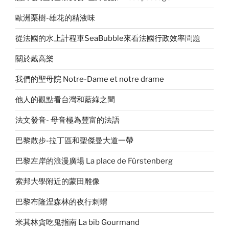
歐洲栗樹-雄花的精液味
從法國的水上計程車SeaBubble來看法國行政效率問題
關於戴高樂
我們的聖母院 Notre-Dame et notre drame
他人的觀點看台灣和藍綠之間
法文發音- 母音極為豐富的法語
巴黎散步-拉丁區和聖傑曼大道一帶
巴黎左岸的浪漫廣場 La place de Fürstenberg
索邦大學附近的蒙田雕像
巴黎布隆涅森林的夜行刺蝟
米其林貪吃鬼指南 La bib Gourmand