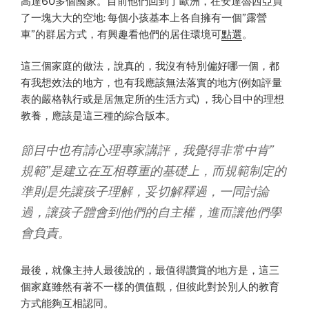
高達60多個國家。目前他們回到了歐洲，在安達魯西亞買
了一塊大大的空地: 每個小孩基本上各自擁有一個”露營
車”的群居方式，有興趣看他們的居住環境可
點選
。
這三個家庭的做法，說真的，我沒有特別偏好哪一個，都
有我想效法的地方，也有我應該無法落實的地方(例如評量
表的嚴格執行或是居無定所的生活方式) ，我心目中的理想
教養，應該是這三種的綜合版本。
節目中也有請心理專家講評，我覺得非常中肯”
規範”是建立在互相尊重的基礎上，而規範制定的
準則是先讓孩子理解，妥切解釋過，一同討論
過，讓孩子體會到他們的自主權，進而讓他們學
會負責。
最後，就像主持人最後說的，最值得讚賞的地方是，這三
個家庭雖然有著不一樣的價值觀，但彼此對於別人的教育
方式能夠互相認同。