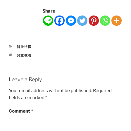
Share
CATEGORIES
關於法國
TAGS
兒童教養
Leave a Reply
Your email address will not be published.
Required
fields are marked
*
Comment
*