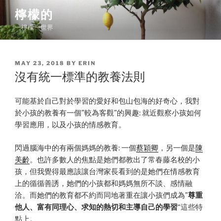
Skip
檸檬的
to
一檸檬一世界
content
POSTED
MAY 23, 2018
BY
ERIN
ON
沒有統一標準的教養法則
可能基於自己對於學習的愛好和包山包海的好奇心，我對
於小孩的教養有一個”較為客觀”的興趣: 就近觀察小孩如何
學習應用，以及小孩的情感教育。
閃過腦海中的有兩個媽媽的教養: 一個
蔡穎卿
，另一個是
陳
美齡
。也許多數人的焦點是她們都教出了常春藤名校的小
孩，但我覺得最應該讓台灣家長看到的是她們在情感教育
上的循循善誘，她們的小孩都和媽媽無所不談、感情融
洽。而她們的教育都不約而同地著重在讓小孩們成為”
尊重
他人、富有同理心、求知的熱切和主導自己的學習
“這些特
點上。