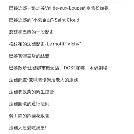
巴黎近郊－狼之谷Vallée-aux-Loups的垂雪松始祖
巴黎近郊的”小舊金山”-Saint Cloud
蘑菇和巴黎的一段歷史
格紋布的法國歷史-Le motif “Vichy”
巴黎實體書店的結盟
巴黎散步:法國超市概念店、DOSE咖啡、木偶劇場
法國郵差: 兼職關懷獨居老人的服務
法國餐飲業的衛生控管
法國圓環的通行法則
勞工節的鈴蘭花販售
法國人超愛吃漢堡!