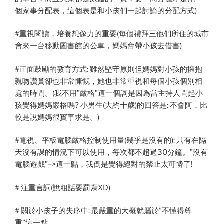
個家事分配表，這個表是和小孩們一起討論的分配方式)
#重視閱讀，培養想像力的重要(每個禮拜三他們所住的城市
會來一台移動圖書館的公車，媽媽會帶小孩去借書)
#正面鼓勵的教育方式: 雖然堅守原則但媽媽對小孩的擁抱
親吻讚賞卻也非常慷慨，她也非常重視和每個小孩個別相
處的時間。(我不用”嚴格”這一個詞是因為當主持人問起小
孩覺得媽媽嚴格嗎? 小男生(大約十歲)的回答是: 不會阿，比
較是說媽媽很實事求是。)
#電視、平板電腦嚴格控制使用量(幾乎是沒有的): 只有在隔
天沒有課的情況下可以使用，每次都不超過30分鐘。”沒有
電腦遊戲”–>這一點，我倒是覺得絕對的禁止太可憐了!
# 注重言詞(說粗話要罰寫XD)
# 關於小孩子的失序中: 最嚴重的大概就屬於”不懂得尊
重”這一點。