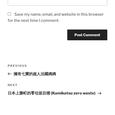
Save my name, email, and website in this browser
for the next time I comment.
Post
Previous
PREVIOUS
navigation
Post
擁有七寶的超人法國媽媽
Next
NEXT
Post
日本上勝町的零垃圾目標 (Kamikatsu zero waste)