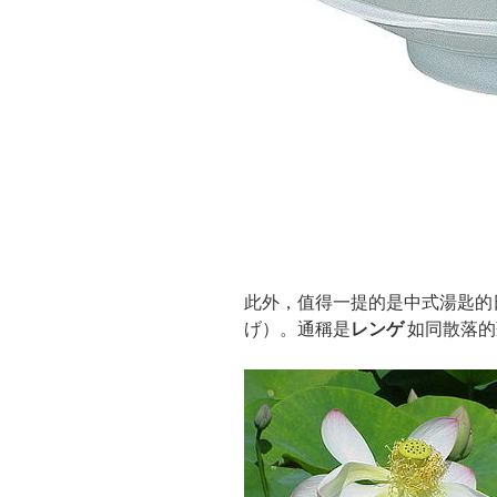
此外，值得一提的是中式湯匙的
げ）。通稱是
レンゲ
如同散落的