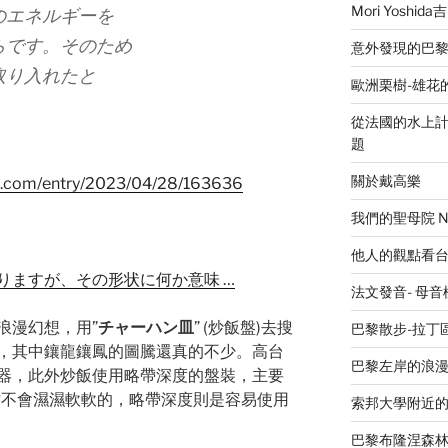
Mori Yosh
のエネルギーを
らです。そのため
意外發現的巴黎美食
取り入れたと
歐洲栗樹-雄花
從法國的水上計程
題
關於戴高樂
og.com/entry/2023/04/28/163636
我們的聖母院 Notr
他人的觀點看
りますが、その形状に何か意味 …
法文發音- 母
浪漫幻想，用”
チャーハン皿
” (炒飯盤)去搜
巴黎散步-拉丁
，其中鑲龍鑲鳳的圖騰還真的不少。高台
巴黎左岸的浪漫廣場 L
器，此外炒飯使用略帶深度的盤裝，主要
才不會濕濕軟軟的，略帶深度則是容易使用
索邦大學附近
巴黎布隆涅森