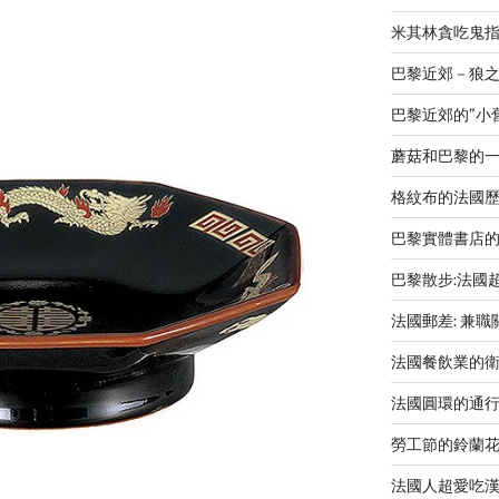
米其林貪吃鬼指南 L
巴黎近郊－狼之谷V
巴黎近郊的”小舊金山
蘑菇和巴黎的
格紋布的法國歷史-Le
巴黎實體書店
巴黎散步:法國
法國郵差: 兼
法國餐飲業的
法國圓環的通
勞工節的鈴蘭
法國人超愛吃漢