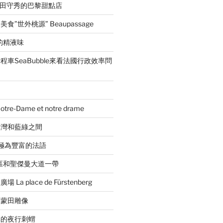
ida吉田守秀的巴黎甜點店
”世外桃源” Beaupassage
的精液味
車SeaBubble來看法國行政效率問
e-Dame et notre drame
台灣和藍綠之間
音極為豐富的法語
區和聖傑曼大道一帶
a place de Fürstenberg
的蒙田雕像
林的夜行刺蝟