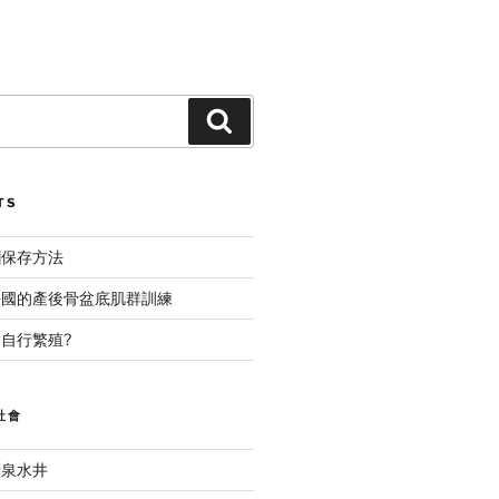
Search
TS
糰保存方法
法國的產後骨盆底肌群訓練
自行繁殖?
社會
礦泉水井