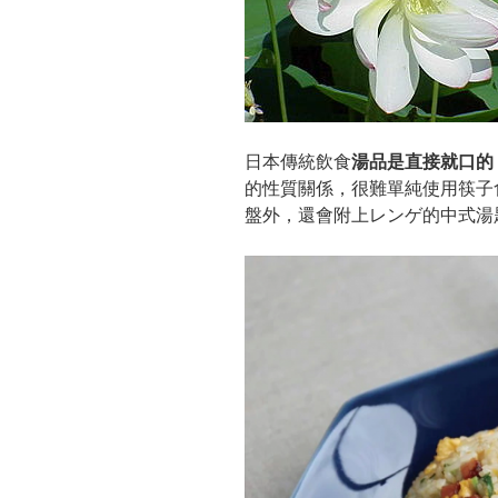
日本傳統飲食
湯品是直接就口的
的性質關係，很難單純使用筷子
盤外，還會附上レンゲ的中式湯