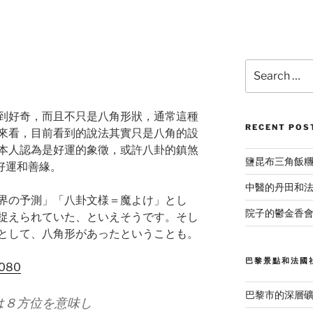
Search
for:
到好奇，而且不只是八角形狀，通常這種
RECENT POS
來看，目前看到的說法其實只是八角的設
本人認為是好運的象徵，或許八卦的鎮煞
鹽昆布三角飯
好運和善緣。
中醫的丹田和
界の予測」「八卦文様＝魔よけ」とし
院子的鬱金香會
捉えられていた、といえそうです。そし
として、八角形があったということも。
巴黎景點和法國
5080
巴黎市的深層
は８方位を意味し