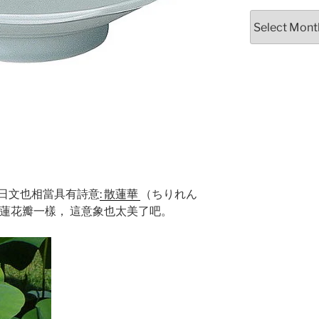
Archives
日文也相當具有詩意
: 散蓮華
（ちりれん
蓮花瓣一樣， 這意象也太美了吧。