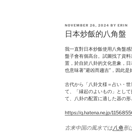
POSTED
NOVEMBER 26, 2024
BY
ERIN
ON
日本炒飯的八角盤
我一直對日本炒飯使用八角盤感
盤子會有個高台。試圖找了資料
置，於自於八卦的文化意象，日
也意味著”避凶而趨吉”，因此是
古代から「八卦文様＝占い・世
て、「縁起のよいもの」として
て、八卦の配置に適した器の形
https://q.hatena.ne.jp/115685
古来中国の風水では
八角
形