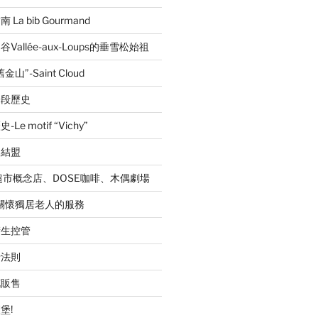
a bib Gourmand
allée-aux-Loups的垂雪松始祖
”-Saint Cloud
一段歷史
 motif “Vichy”
的結盟
超市概念店、DOSE咖啡、木偶劇場
職關懷獨居老人的服務
衛生控管
行法則
花販售
堡!