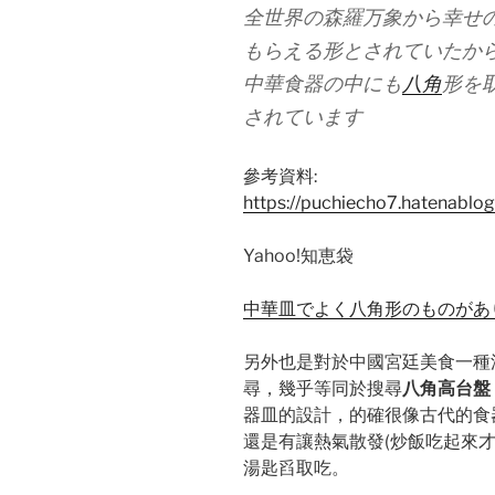
全世界の森羅万象から幸せ
もらえる形とされていたか
中華食器の中にも
八角
形を
されています
參考資料:
https://puchiecho7.hatenabl
Yahoo!知恵袋
中華皿でよく八角形のものがあ
另外也是對於中國宮廷美食一種
尋，幾乎等同於搜尋
八角高台盤
器皿的設計，的確很像古代的食
還是有讓熱氣散發(炒飯吃起來
湯匙舀取吃。