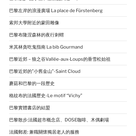
巴黎左岸的浪漫廣場 La place de Fürstenberg
索邦大學附近的蒙田雕像
巴黎布隆涅森林的夜行刺蝟
米其林貪吃鬼指南 La bib Gourmand
巴黎近郊－狼之谷Vallée-aux-Loups的垂雪松始祖
巴黎近郊的”小舊金山”-Saint Cloud
蘑菇和巴黎的一段歷史
格紋布的法國歷史-Le motif “Vichy”
巴黎實體書店的結盟
巴黎散步:法國超市概念店、DOSE咖啡、木偶劇場
法國郵差: 兼職關懷獨居老人的服務