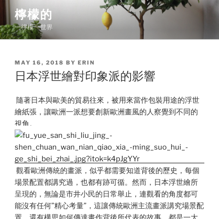
Skip
檸檬的
to
一檸檬一世界
content
POSTED
MAY 16, 2018
BY
ERIN
ON
日本浮世繪對印象派的影響
隨著日本與歐美的貿易往來，被用來當作包裝用途的浮世
繪紙張，讓歐洲一派想要創新歐洲畫風的人察覺到不同的
視角。
觀看歐洲傳統的畫派，似乎都需要知道背後的歷史，每個
場景配置都講究過，也都有跡可循。然而，日本浮世繪所
呈現的，無論是市井小民的日常舉止，連觀看的角度都可
能沒有任何”精心考量”，這讓傳統歐洲主流畫派講究場景配
置，還有構思如何傳達畫作背後所代表的故事，都是一大