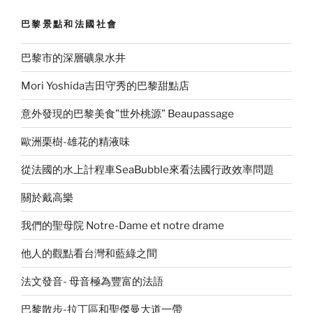
巴黎景點和法國社會
巴黎市的深層礦泉水井
Mori Yoshida吉田守秀的巴黎甜點店
意外發現的巴黎美食”世外桃源” Beaupassage
歐洲栗樹-雄花的精液味
從法國的水上計程車SeaBubble來看法國行政效率問題
關於戴高樂
我們的聖母院 Notre-Dame et notre drame
他人的觀點看台灣和藍綠之間
法文發音- 母音極為豐富的法語
巴黎散步-拉丁區和聖傑曼大道一帶