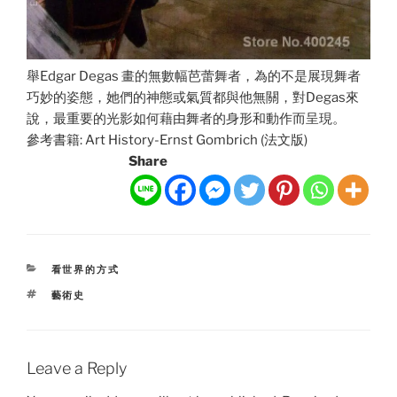
舉Edgar Degas 畫的無數幅芭蕾舞者，為的不是展現舞者
巧妙的姿態，她們的神態或氣質都與他無關，對Degas來
說，最重要的光影如何藉由舞者的身形和動作而呈現。
參考書籍: Art History-Ernst Gombrich (法文版)
Share
CATEGORIES
看世界的方式
TAGS
藝術史
Leave a Reply