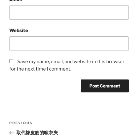
Website
Save my name, email, and website in this browser
for the next time I comment.
Post
Previous
PREVIOUS
navigation
Post
取代橡皮筋的晾衣夾