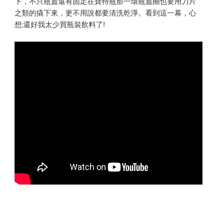
下，不只瓶蓋還有固定在寶特瓶那一環瓶蓋圈也要用刀片
之類的撬下來，更不用說都要清洗乾淨。看到這一幕，心
想:還好我太少買瓶裝飲料了!