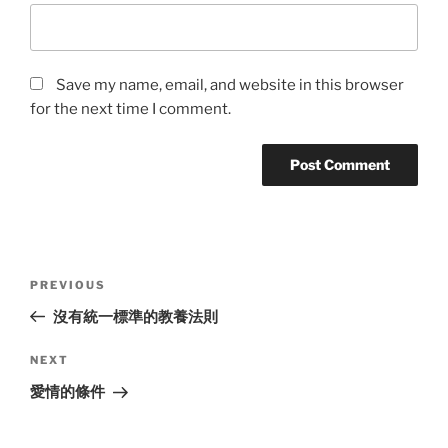
Save my name, email, and website in this browser
for the next time I comment.
Post
Previous
PREVIOUS
navigation
Post
沒有統一標準的教養法則
Next
NEXT
Post
愛情的條件