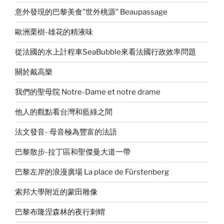
意外發現的巴黎美食”世外桃源” Beaupassage
歐洲栗樹-雄花的精液味
從法國的水上計程車SeaBubble來看法國行政效率問題
關於戴高樂
我們的聖母院 Notre-Dame et notre drame
他人的觀點看台灣和藍綠之間
法文發音- 母音極為豐富的法語
巴黎散步-拉丁區和聖傑曼大道一帶
巴黎左岸的浪漫廣場 La place de Fürstenberg
索邦大學附近的蒙田雕像
巴黎布隆涅森林的夜行刺蝟