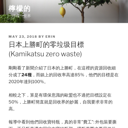
Skip
檸檬的
to
一檸檬一世界
content
POSTED
MAY 23, 2018
BY
ERIN
ON
日本上勝町的零垃圾目標
(Kamikatsu zero waste)
剛剛看了新聞介紹了日本的上勝町，在這裡的資源回收細
分成了
24種
，而鎮上的回收率高達85%，他們的目標是在
2020年達到100%。
相較之下，算是有環保意識的歐盟也不過把目標設定在
50%，上勝町簡直就是回收界的妙麗，自我要求非常的
高。
報導中看到他們回收寶特瓶，真的非常”費工”: 外包裝要撕