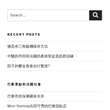
Search
Search
for:
RECENT POSTS
鹽昆布三角飯糰保存方法
中醫的丹田和法國的產後骨盆底肌群訓練
院子的鬱金香會自行繁殖?
巴黎景點和法國社會
巴黎市的深層礦泉水井
Mori Yoshida吉田守秀的巴黎甜點店