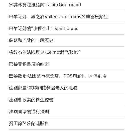
米其林貪吃鬼指南 La bib Gourmand
巴黎近郊－狼之谷Vallée-aux-Loups的垂雪松始祖
巴黎近郊的”小舊金山”-Saint Cloud
蘑菇和巴黎的一段歷史
格紋布的法國歷史-Le motif “Vichy”
巴黎實體書店的結盟
巴黎散步:法國超市概念店、DOSE咖啡、木偶劇場
法國郵差: 兼職關懷獨居老人的服務
法國餐飲業的衛生控管
法國圓環的通行法則
勞工節的鈴蘭花販售