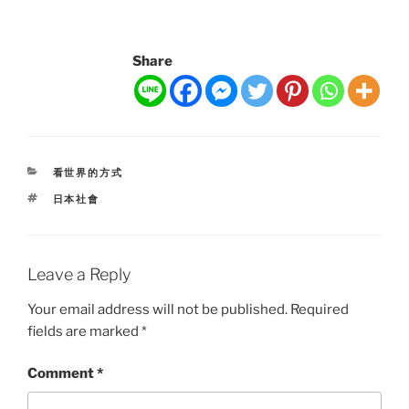
Share
CATEGORIES
看世界的方式
TAGS
日本社會
Leave a Reply
Your email address will not be published.
Required
fields are marked
*
Comment
*