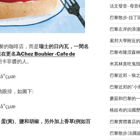
法文發音- 母
巴黎散步-拉丁
巴黎左岸的浪漫廣場 L
索邦大學附近
黎的咖啡店，而是
瑞士的日內瓦，一間名
巴黎布隆涅森
，現在更名為
Chez Boubier -Cafe de
發明卡菲醬的人。
米其林貪吃鬼指南 L
巴黎近郊－狼之谷V
巴黎近郊的”小舊金山
煎牛肋眼排，如圖下:
蘑菇和巴黎的
格紋布的法國歷史-Le
、蛋(黃)、鹽和胡椒，另外加上香草(例如百
巴黎實體書店
巴黎散步:法國