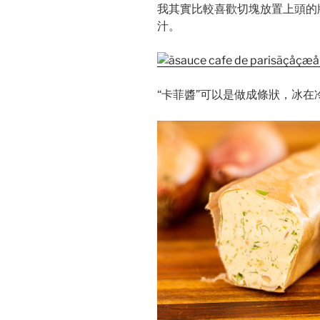
我其實比較喜歡切塊放置上頭的
汁。
“卡菲醬”可以是做成條狀，冰在