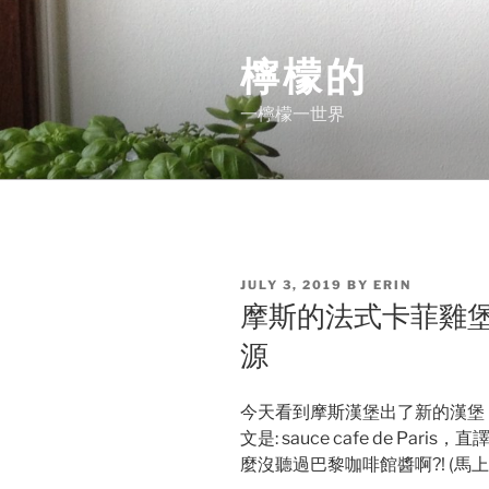
Skip
to
檸檬的
content
一檸檬一世界
POSTED
JULY 3, 2019
BY
ERIN
ON
摩斯的法式卡菲雞堡和Sau
源
今天看到摩斯漢堡出了新的漢堡
文是: sauce cafe de Paris，直譯
麼沒聽過巴黎咖啡館醬啊?! (