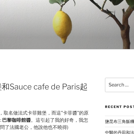
Search
ce cafe de Paris起
for:
RECENT POS
，取名做法式卡菲雞堡，而這”卡菲醬”的原
:
巴黎咖啡館醬
。這引起了我的好奇，我怎
鹽昆布三角飯
馬上問了法國老公，他說他也不曉得)
中醫的丹田和