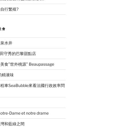
自行繁殖?
社會
礦泉水井
ida吉田守秀的巴黎甜點店
”世外桃源” Beaupassage
的精液味
車SeaBubble來看法國行政效率問
e-Dame et notre drame
台灣和藍綠之間