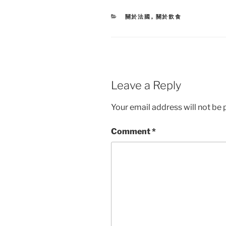
CATEGORIES
關於法國
,
關於飲食
Leave a Reply
Your email address will not be 
Comment
*