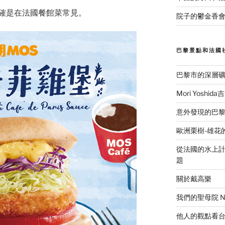
確是在法國餐館菜常見。
院子的鬱金香會
巴黎景點和法國
巴黎市的深層
Mori Yosh
意外發現的巴黎美食
歐洲栗樹-雄花
從法國的水上計程
題
關於戴高樂
我們的聖母院 Notr
他人的觀點看