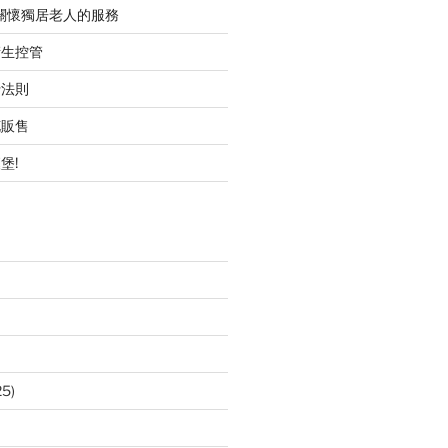
職關懷獨居老人的服務
衛生控管
行法則
花販售
堡!
25)