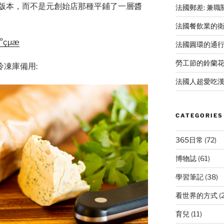
版本，而不是元創始店那種平鋪了一層醬
法國郵差: 兼
法國餐飲業的
法國圓環的通
勞工節的鈴蘭
冷凍庫備用:
法國人超愛吃漢
CATEGORIES
365日常
(72)
博物誌
(61)
學習筆記
(38)
看世界的方式
(
育兒
(11)