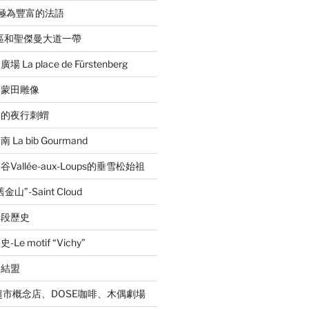
音極為豐富的法語
區和聖傑曼大道一帶
a place de Fürstenberg
的蒙田雕像
林的夜行刺蝟
a bib Gourmand
allée-aux-Loups的垂雪松始祖
”-Saint Cloud
一段歷史
 motif “Vichy”
的結盟
超市概念店、DOSE咖啡、木偶劇場