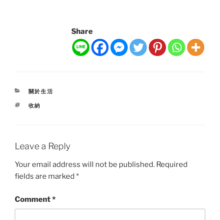
Share
CATEGORIES
關於生活
TAGS
收納
Leave a Reply
Your email address will not be published.
Required
fields are marked
*
Comment
*