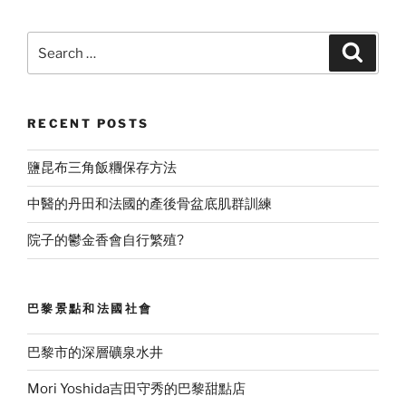
Search
Search
for:
RECENT POSTS
鹽昆布三角飯糰保存方法
中醫的丹田和法國的產後骨盆底肌群訓練
院子的鬱金香會自行繁殖?
巴黎景點和法國社會
巴黎市的深層礦泉水井
Mori Yoshida吉田守秀的巴黎甜點店