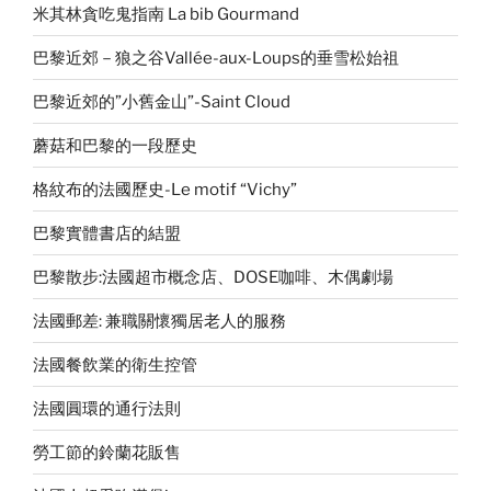
米其林貪吃鬼指南 La bib Gourmand
巴黎近郊－狼之谷Vallée-aux-Loups的垂雪松始祖
巴黎近郊的”小舊金山”-Saint Cloud
蘑菇和巴黎的一段歷史
格紋布的法國歷史-Le motif “Vichy”
巴黎實體書店的結盟
巴黎散步:法國超市概念店、DOSE咖啡、木偶劇場
法國郵差: 兼職關懷獨居老人的服務
法國餐飲業的衛生控管
法國圓環的通行法則
勞工節的鈴蘭花販售