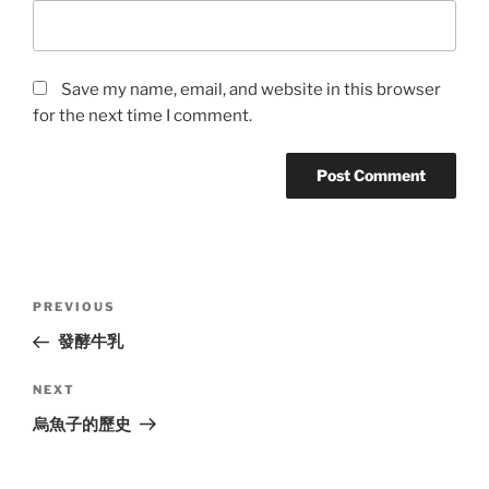
Save my name, email, and website in this browser
for the next time I comment.
Post
Previous
PREVIOUS
navigation
Post
發酵牛乳
Next
NEXT
Post
烏魚子的歷史