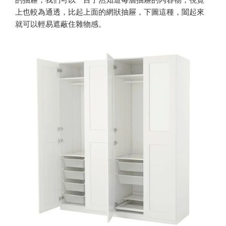
上也較為通透，比起上面的網狀抽屜，下圖這種，闔起來
就可以輕易遮蔽住雜物感。