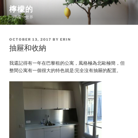
Skip
檸檬的
to
一檸檬一世界
content
POSTED
OCTOBER 13, 2017
BY
ERIN
ON
抽屜和收納
我還記得有一年在巴黎租的公寓，風格極為北歐極簡，但
整間公寓有一個很大的特色就是:完全沒有抽屜的配置。