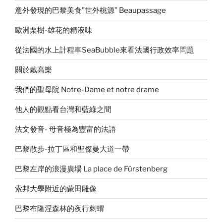
意外發現的巴黎美食”世外桃源” Beaupassage
歐洲栗樹-雄花的精液味
從法國的水上計程車SeaBubble來看法國行政效率問題
關於戴高樂
我們的聖母院 Notre-Dame et notre drame
他人的觀點看台灣和藍綠之間
法文發音- 母音極為豐富的法語
巴黎散步-拉丁區和聖傑曼大道一帶
巴黎左岸的浪漫廣場 La place de Fürstenberg
索邦大學附近的蒙田雕像
巴黎布隆涅森林的夜行刺蝟