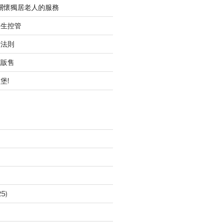
職關懷獨居老人的服務
衛生控管
行法則
花販售
堡!
25)