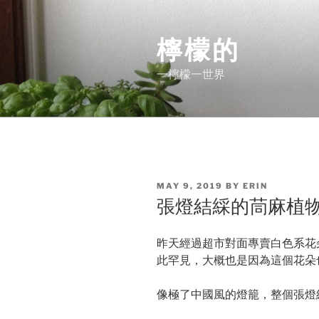
Skip
to
檸檬的
content
一檸檬一世界
POSTED
MAY 9, 2019
BY
ERIN
ON
張燈結綵的茼麻植物(Ab
昨天經過超市對面專賣白色系花
此罕見，大概也是因為這個花朵
像極了中國風的燈籠，整個張燈