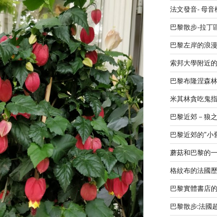
法文發音- 母
巴黎散步-拉丁
巴黎左岸的浪漫廣場 L
索邦大學附近
巴黎布隆涅森
米其林貪吃鬼指南 L
巴黎近郊－狼之谷V
巴黎近郊的”小舊金山
蘑菇和巴黎的
格紋布的法國歷史-Le
巴黎實體書店
巴黎散步:法國