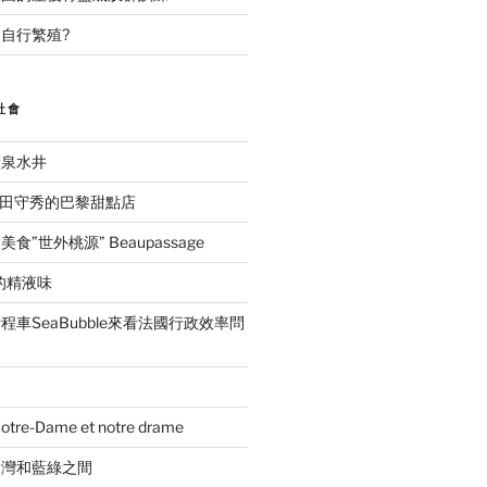
自行繁殖?
社會
礦泉水井
ida吉田守秀的巴黎甜點店
”世外桃源” Beaupassage
的精液味
車SeaBubble來看法國行政效率問
e-Dame et notre drame
台灣和藍綠之間