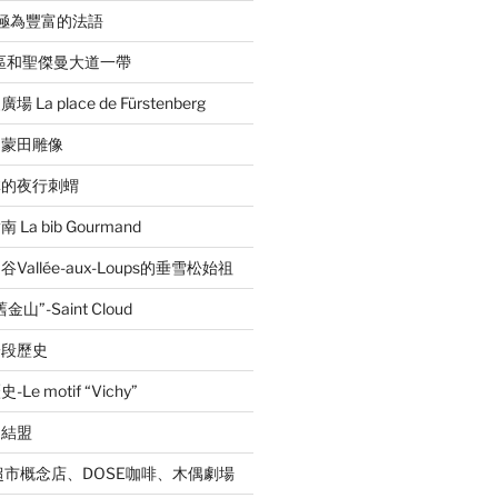
音極為豐富的法語
區和聖傑曼大道一帶
a place de Fürstenberg
的蒙田雕像
林的夜行刺蝟
a bib Gourmand
allée-aux-Loups的垂雪松始祖
”-Saint Cloud
一段歷史
 motif “Vichy”
的結盟
超市概念店、DOSE咖啡、木偶劇場