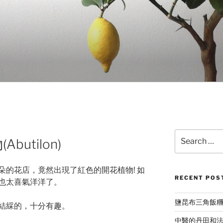
Search
utilon)
for:
朵的花店，竟然出現了紅色的開花植物! 如
RECENT POS
也太喜氣洋洋了。
鹽昆布三角飯
結綵的，十分有趣。
中醫的丹田和