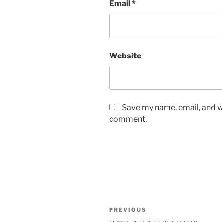
Email
*
Website
Save my name, email, and we
comment.
Post
Previous
PREVIOUS