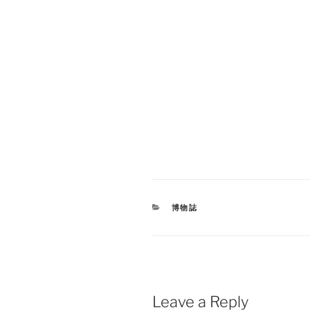
CATEGORIES
博物誌
Leave a Reply