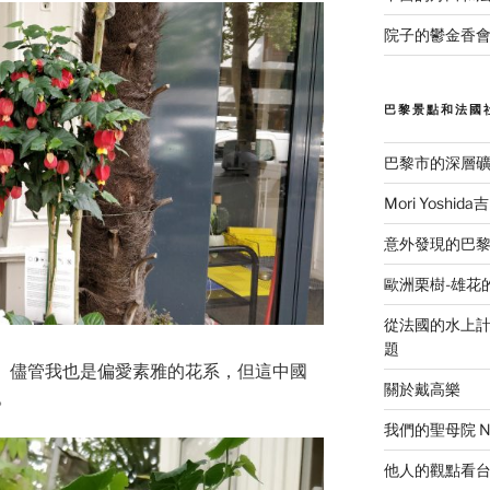
院子的鬱金香會
巴黎景點和法國
巴黎市的深層
Mori Yosh
意外發現的巴黎美食
歐洲栗樹-雄花
從法國的水上計程
題
麻屬。儘管我也是偏愛素雅的花系，但這中國
關於戴高樂
。
我們的聖母院 Notr
他人的觀點看