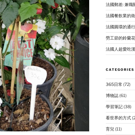
法國郵差: 兼
法國餐飲業的
法國圓環的通
勞工節的鈴蘭
法國人超愛吃漢
CATEGORIES
365日常
(72)
博物誌
(61)
學習筆記
(38)
看世界的方式
(
育兒
(11)