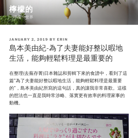
Skip
檸檬的
to
一檸檬一世界
content
POSTED
JANUARY 2, 2019
BY
ERIN
ON
島本美由紀-為了夫妻能好整以暇地
生活，能夠輕鬆料理是最重要的
在整理(去蕪存菁)日本雜誌和剪輯下來的食譜中，看到了這
篇”為了夫妻能好整以暇地生活，能夠輕鬆料理是最重要
的”，島本美由紀所寫的這句話，真的讓我非常喜歡。這樣
的想法也一直是我時常涉略、落實更有效率的料理家事的
動機。