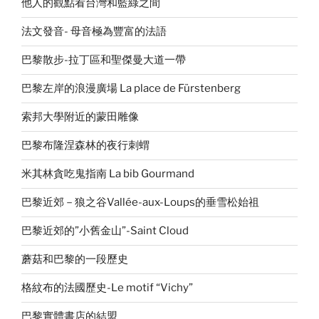
他人的觀點看台灣和藍綠之間
法文發音- 母音極為豐富的法語
巴黎散步-拉丁區和聖傑曼大道一帶
巴黎左岸的浪漫廣場 La place de Fürstenberg
索邦大學附近的蒙田雕像
巴黎布隆涅森林的夜行刺蝟
米其林貪吃鬼指南 La bib Gourmand
巴黎近郊－狼之谷Vallée-aux-Loups的垂雪松始祖
巴黎近郊的”小舊金山”-Saint Cloud
蘑菇和巴黎的一段歷史
格紋布的法國歷史-Le motif “Vichy”
巴黎實體書店的結盟