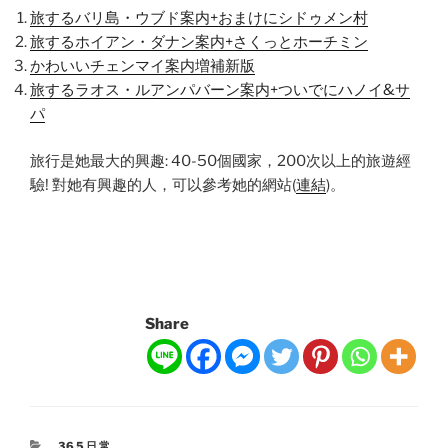
旅するバリ島・ウブド案内+おまけにシドゥメン村
旅するホイアン・ダナン案内+さくっとホーチミン
かわいいチェンマイ案内増補新版
旅するラオス・ルアンパバーン案内+ついでにハノイ&サ
パ
旅行是她最大的興趣: 40-50個國家，200次以上的旅遊經
驗! 對她有興趣的人，可以參考她的網站(
連結
)。
Share
CATEGORIES
365日常