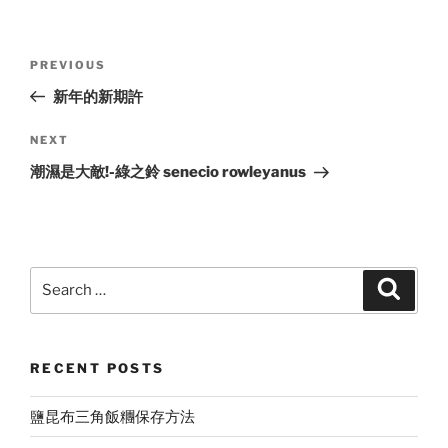
Post
Previous
PREVIOUS
navigation
Post
新年的新期許
Next
NEXT
Post
潮濕是大敵!-綠之鈴 senecio rowleyanus
Search
Search
for:
RECENT POSTS
鹽昆布三角飯糰保存方法