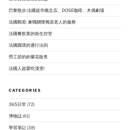
巴黎散步:法國超市概念店、DOSE咖啡、木偶劇場
法國郵差: 兼職關懷獨居老人的服務
法國餐飲業的衛生控管
法國圓環的通行法則
勞工節的鈴蘭花販售
法國人超愛吃漢堡!
CATEGORIES
365日常
(72)
博物誌
(61)
學習筆記
(38)