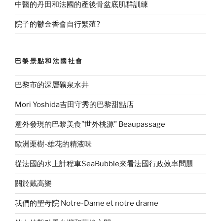
中醫的丹田和法國的產後骨盆底肌群訓練
院子的鬱金香會自行繁殖?
巴黎景點和法國社會
巴黎市的深層礦泉水井
Mori Yoshida吉田守秀的巴黎甜點店
意外發現的巴黎美食”世外桃源” Beaupassage
歐洲栗樹-雄花的精液味
從法國的水上計程車SeaBubble來看法國行政效率問題
關於戴高樂
我們的聖母院 Notre-Dame et notre drame