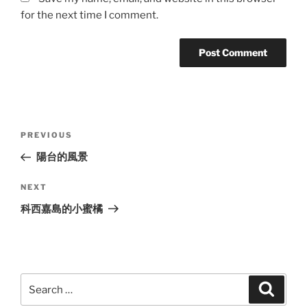
for the next time I comment.
Post
Previous
PREVIOUS
navigation
Post
陽台的風景
Next
NEXT
Post
科西嘉島的小蜜橘
Search
Search
for: