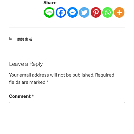
Share
CATEGORIES
關於生活
Leave a Reply
Your email address will not be published.
Required
fields are marked
*
Comment
*