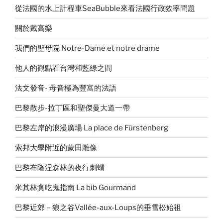
從法國的水上計程車SeaBubble來看法國行政效率問題
關於戴高樂
我們的聖母院 Notre-Dame et notre drame
他人的觀點看台灣和藍綠之間
法文發音- 母音極為豐富的法語
巴黎散步-拉丁區和聖傑曼大道一帶
巴黎左岸的浪漫廣場 La place de Fürstenberg
索邦大學附近的蒙田雕像
巴黎布隆涅森林的夜行刺蝟
米其林貪吃鬼指南 La bib Gourmand
巴黎近郊－狼之谷Vallée-aux-Loups的垂雪松始祖