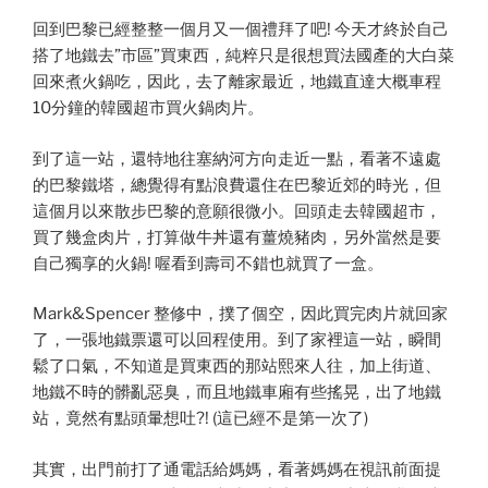
回到巴黎已經整整一個月又一個禮拜了吧! 今天才終於自己
搭了地鐵去”市區”買東西，純粹只是很想買法國產的大白菜
回來煮火鍋吃，因此，去了離家最近，地鐵直達大概車程
10分鐘的韓國超市買火鍋肉片。
到了這一站，還特地往塞納河方向走近一點，看著不遠處
的巴黎鐵塔，總覺得有點浪費還住在巴黎近郊的時光，但
這個月以來散步巴黎的意願很微小。回頭走去韓國超市，
買了幾盒肉片，打算做牛丼還有薑燒豬肉，另外當然是要
自己獨享的火鍋! 喔看到壽司不錯也就買了一盒。
Mark&Spencer 整修中，撲了個空，因此買完肉片就回家
了，一張地鐵票還可以回程使用。到了家裡這一站，瞬間
鬆了口氣，不知道是買東西的那站熙來人往，加上街道、
地鐵不時的髒亂惡臭，而且地鐵車廂有些搖晃，出了地鐵
站，竟然有點頭暈想吐?! (這已經不是第一次了)
其實，出門前打了通電話給媽媽，看著媽媽在視訊前面提