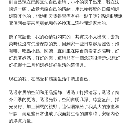
到自己現在已經無法自己走時，小小的哭了出來，我在法
國這一頭，故意忽略自己的情緒，用比較輕鬆的口氣和媽
媽聊其他的，問她昨天覺得胃痛有好一點了嗎? 媽媽跟我說
哪個阿姨要來照顧她和爸爸換班….這些閒話家常的。
掛了電話後，我的心情就悶悶的，其實哭不太出來，去買
菜時也沒有怎麼深刻的想，回到家一些日常起居照舊；泡
咖啡、吃點小點、閱讀、直到坐在陽台前看著夕陽時，好
好想著媽媽，好好的哭，這時只有一個念頭很清楚:只想好
好把握十二月和媽媽好好生活的這個月。
現在的我，在感受和感謝生活中調適自己。
透過家居的空間和用品擺飾、透過了打掃清潔，透過了窗
外四季的更迭、透過光影；空間窗明几淨、綠意盎然、採
光良好、加上開闊的視野，這個居家給了我莫大的療癒和
平靜，而這些日常也成了我面對生命的無常時，安頓內心
的厚實力量。