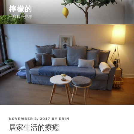
Skip
檸檬的
to
一檸檬一世界
content
POSTED
NOVEMBER 2, 2017
BY
ERIN
ON
居家生活的療癒