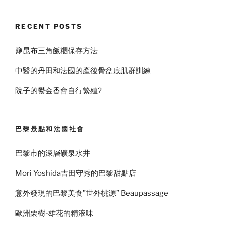
RECENT POSTS
鹽昆布三角飯糰保存方法
中醫的丹田和法國的產後骨盆底肌群訓練
院子的鬱金香會自行繁殖?
巴黎景點和法國社會
巴黎市的深層礦泉水井
Mori Yoshida吉田守秀的巴黎甜點店
意外發現的巴黎美食”世外桃源” Beaupassage
歐洲栗樹-雄花的精液味