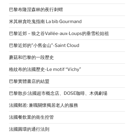
巴黎布隆涅森林的夜行刺蝟
米其林貪吃鬼指南 La bib Gourmand
巴黎近郊－狼之谷Vallée-aux-Loups的垂雪松始祖
巴黎近郊的”小舊金山”-Saint Cloud
蘑菇和巴黎的一段歷史
格紋布的法國歷史-Le motif “Vichy”
巴黎實體書店的結盟
巴黎散步:法國超市概念店、DOSE咖啡、木偶劇場
法國郵差: 兼職關懷獨居老人的服務
法國餐飲業的衛生控管
法國圓環的通行法則