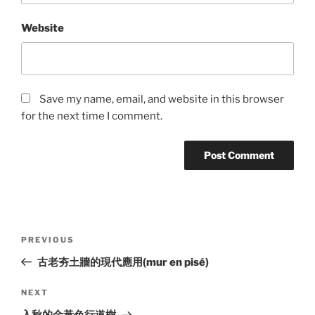
Website
Save my name, email, and website in this browser
for the next time I comment.
Post
Previous
PREVIOUS
navigation
Post
古老夯土牆的現代應用(mur en pisé)
Next
NEXT
Post