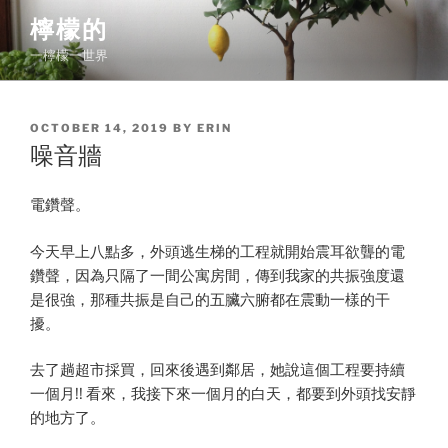
Skip
檸檬的
to
一檸檬一世界
content
POSTED
OCTOBER 14, 2019
BY
ERIN
ON
噪音牆
電鑽聲。
今天早上八點多，外頭逃生梯的工程就開始震耳欲聾的電
鑽聲，因為只隔了一間公寓房間，傳到我家的共振強度還
是很強，那種共振是自己的五臟六腑都在震動一樣的干
擾。
去了趟超市採買，回來後遇到鄰居，她說這個工程要持續
一個月!! 看來，我接下來一個月的白天，都要到外頭找安靜
的地方了。