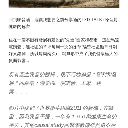
回到噪音牆，這讓我想要之前分享過的TED TALK :
噪音對
健康的危害
住在一個不斷有發展有建設的”先進”國家和都市，這些馬達
電鑽聲，連社區的草坪每周一次的除草(隔壁社區鋤草日剛
好又錯開，所以每周兩次) ，就無形中成了我們健康極大的
負面影響…
所有產生噪音的機構，很不巧地都是＂營利和發
展＂的象徵：遊樂園、演唱會、工廠、建
案．．．
影片中提到了世界衛生組織2011 的數據，在歐
盟，因為噪音干擾，一年有１６０萬健康生命的
喪失，其他causal study的醫學數據雖然還不夠