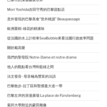
巴黎市的深層礦泉水井
Mori Yoshida吉田守秀的巴黎甜點店
意外發現的巴黎美食”世外桃源” Beaupassage
歐洲栗樹-雄花的精液味
從法國的水上計程車SeaBubble來看法國行政效率問題
關於戴高樂
我們的聖母院 Notre-Dame et notre drame
他人的觀點看台灣和藍綠之間
法文發音- 母音極為豐富的法語
巴黎散步-拉丁區和聖傑曼大道一帶
巴黎左岸的浪漫廣場 La place de Fürstenberg
索邦大學附近的蒙田雕像