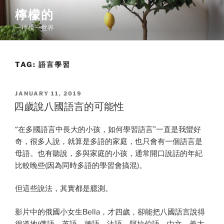
Skip
檸檬的
to
一檸檬一世界
content
TAG:
語言學習
POSTED
JANUARY 11, 2019
ON
四歲說八國語言的可能性
“在多國語言中長大的小孩，如何學習語言”一直是我蠻好
奇，很多人說，就算是多語的家庭，也只會有一個語言是
母語。也有聽說，多與家庭的小孩，通常開口說話的年紀
比較晚些(因為同時多語的學習會搞混)。
但這些說法，其實都是臆測。
影片中的俄國小女生Bella，才四歲，卻能把八國語言說得
很道地(俄語、英語、德語、法語、阿拉伯語、中文、義大