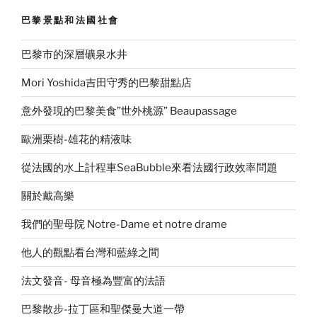
巴黎景點和法國社會
巴黎市的深層礦泉水井
Mori Yoshida吉田守秀的巴黎甜點店
意外發現的巴黎美食”世外桃源” Beaupassage
歐洲栗樹-雄花的精液味
從法國的水上計程車SeaBubble來看法國行政效率問題
關於戴高樂
我們的聖母院 Notre-Dame et notre drame
他人的觀點看台灣和藍綠之間
法文發音- 母音極為豐富的法語
巴黎散步-拉丁區和聖傑曼大道一帶