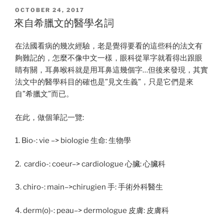
八
POSTED
OCTOBER 24, 2017
ON
國
來自希臘文的醫學名詞
語
言
在法國看病的幾次經驗，老是覺得要看的這些科的法文有
的
夠難記的，怎麼不像中文一樣，眼科從單字就看得出跟眼
可
睛有關，耳鼻喉科就是用耳鼻這幾個字…但後來發現，其實
能
法文中的醫學科目的確也是”見文生義”，只是它們是來
性”
自”希臘文”而已。
在此，做個筆記一覽:
1. Bio-: vie –> biologie 生命: 生物學
2. cardio-: coeur–> cardiologue 心臟: 心臟科
3. chiro-: main–>chirugien 手: 手術外科醫生
4. derm(o)-: peau–> dermologue 皮膚: 皮膚科