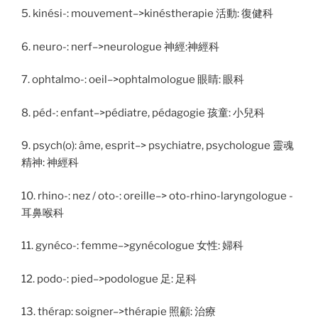
5. kinési-: mouvement–>kinéstherapie 活動: 復健科
6. neuro-: nerf–>neurologue 神經:神經科
7. ophtalmo-: oeil–>ophtalmologue 眼睛: 眼科
8. péd-: enfant–>pédiatre, pédagogie 孩童: 小兒科
9. psych(o): âme, esprit–> psychiatre, psychologue 靈魂
精神: 神經科
10. rhino-: nez / oto-: oreille–> oto-rhino-laryngologue -
耳鼻喉科
11. gynéco-: femme–>gynécologue 女性: 婦科
12. podo-: pied–>podologue 足: 足科
13. thérap: soigner–>thérapie 照顧: 治療