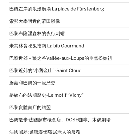
巴黎左岸的浪漫廣場 La place de Fürstenberg
索邦大學附近的蒙田雕像
巴黎布隆涅森林的夜行刺蝟
米其林貪吃鬼指南 La bib Gourmand
巴黎近郊－狼之谷Vallée-aux-Loups的垂雪松始祖
巴黎近郊的”小舊金山”-Saint Cloud
蘑菇和巴黎的一段歷史
格紋布的法國歷史-Le motif “Vichy”
巴黎實體書店的結盟
巴黎散步:法國超市概念店、DOSE咖啡、木偶劇場
法國郵差: 兼職關懷獨居老人的服務