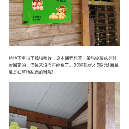
特地下車拍了幾張照片，原本回程想買一帶馬鈴薯或是雞
蛋回家的，但後來沒有再經過了。30顆雞蛋才5歐元! 而且
還是在草地亂跑的雞喔!