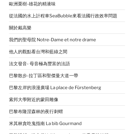
歐洲栗樹-雄花的精液味
從法國的水上計程車SeaBubble來看法國行政效率問題
關於戴高樂
我們的聖母院 Notre-Dame et notre drame
他人的觀點看台灣和藍綠之間
法文發音- 母音極為豐富的法語
巴黎散步-拉丁區和聖傑曼大道一帶
巴黎左岸的浪漫廣場 La place de Fürstenberg
索邦大學附近的蒙田雕像
巴黎布隆涅森林的夜行刺蝟
米其林貪吃鬼指南 La bib Gourmand