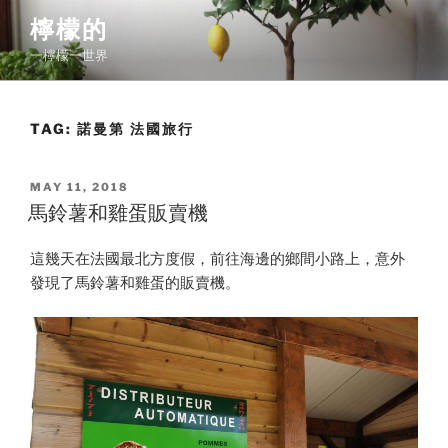
Skip
檸檬的
to
一檸檬一世界
content
TAG:
諾曼第 法國旅行
POSTED
MAY 11, 2018
ON
馬鈴薯和雞蛋販賣機
這幾天在法國最北方度假，前往海邊的鄉間小路上，意外
發現了馬鈴薯和雞蛋的販賣機。