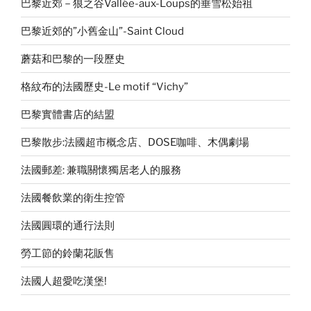
巴黎近郊－狼之谷Vallée-aux-Loups的垂雪松始祖
巴黎近郊的”小舊金山”-Saint Cloud
蘑菇和巴黎的一段歷史
格紋布的法國歷史-Le motif “Vichy”
巴黎實體書店的結盟
巴黎散步:法國超市概念店、DOSE咖啡、木偶劇場
法國郵差: 兼職關懷獨居老人的服務
法國餐飲業的衛生控管
法國圓環的通行法則
勞工節的鈴蘭花販售
法國人超愛吃漢堡!