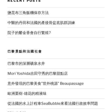
RECENT POSTS
比
較”
鹽昆布三角飯糰保存方法
中醫的丹田和法國的產後骨盆底肌群訓練
院子的鬱金香會自行繁殖?
巴黎景點和法國社會
巴黎市的深層礦泉水井
Mori Yoshida吉田守秀的巴黎甜點店
意外發現的巴黎美食”世外桃源” Beaupassage
歐洲栗樹-雄花的精液味
從法國的水上計程車SeaBubble來看法國行政效率問題