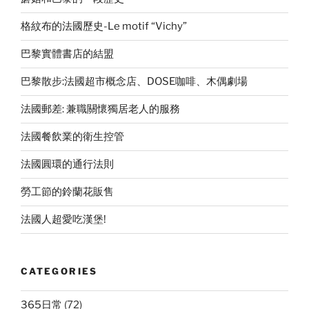
格紋布的法國歷史-Le motif “Vichy”
巴黎實體書店的結盟
巴黎散步:法國超市概念店、DOSE咖啡、木偶劇場
法國郵差: 兼職關懷獨居老人的服務
法國餐飲業的衛生控管
法國圓環的通行法則
勞工節的鈴蘭花販售
法國人超愛吃漢堡!
CATEGORIES
365日常
(72)