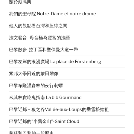
關於戴高樂
我們的聖母院 Notre-Dame et notre drame
他人的觀點看台灣和藍綠之間
法文發音- 母音極為豐富的法語
巴黎散步-拉丁區和聖傑曼大道一帶
巴黎左岸的浪漫廣場 La place de Fürstenberg
索邦大學附近的蒙田雕像
巴黎布隆涅森林的夜行刺蝟
米其林貪吃鬼指南 La bib Gourmand
巴黎近郊－狼之谷Vallée-aux-Loups的垂雪松始祖
巴黎近郊的”小舊金山”-Saint Cloud
蘑菇和巴黎的一段歷史