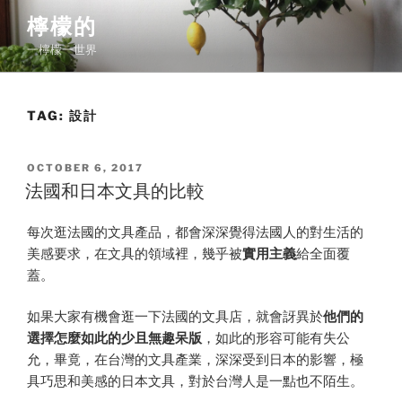
Skip
檸檬的
to
一檸檬一世界
content
TAG:
設計
POSTED
OCTOBER 6, 2017
ON
法國和日本文具的比較
每次逛法國的文具產品，都會深深覺得法國人的對生活的
美感要求，在文具的領域裡，幾乎被
實用主義
給全面覆
蓋。
如果大家有機會逛一下法國的文具店，就會訝異於
他們的
選擇怎麼如此的少且無趣呆版
，如此的形容可能有失公
允，畢竟，在台灣的文具產業，深深受到日本的影響，極
具巧思和美感的日本文具，對於台灣人是一點也不陌生。