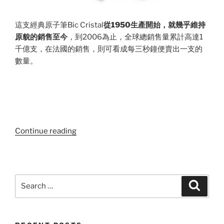
這支經典原子筆Bic Cristal
從1950生產開始，就幾乎維持
原貌的銷售至今
，到2006為止，全球總銷售量累計高達1
千億支，在法國的銷售，則可看成每三秒鐘便賣出一支的
數量。
“法
Continue reading
國
和
日
本
Search
Search
文
for:
具
的