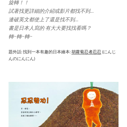
旋轉！！
試著找更詳細的介紹或影片都找不到…
連破英文都使上了還是找不到…
書是日本人寫的 有大大要找找看嗎？
轉~轉~轉~
題外話: 找到一本有趣的日本繪本:
胡蘿蔔忍者忍忍
(にんじ
んのにんにん)