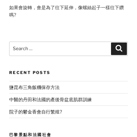
如果會旋轉，會是為了往下延伸，像螺絲起子一樣往下鑽
嗎?
Search
Search
for:
RECENT POSTS
鹽昆布三角飯糰保存方法
中醫的丹田和法國的產後骨盆底肌群訓練
院子的鬱金香會自行繁殖?
巴黎景點和法國社會