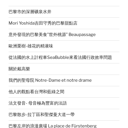
巴黎市的深層礦泉水井
Mori Yoshida吉田守秀的巴黎甜點店
意外發現的巴黎美食”世外桃源” Beaupassage
歐洲栗樹-雄花的精液味
從法國的水上計程車SeaBubble來看法國行政效率問題
關於戴高樂
我們的聖母院 Notre-Dame et notre drame
他人的觀點看台灣和藍綠之間
法文發音- 母音極為豐富的法語
巴黎散步-拉丁區和聖傑曼大道一帶
巴黎左岸的浪漫廣場 La place de Fürstenberg