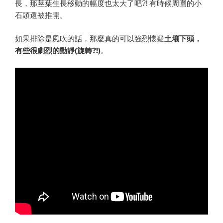
長，那莖葉生長移動的幅度也太大了吧?! 有時候周圍的小
石頭還被推開。
如果排除是風吹的話，那麼真的可以強烈懷疑
土壤下頭，
有些很劇烈的動靜(旋轉?!)
。