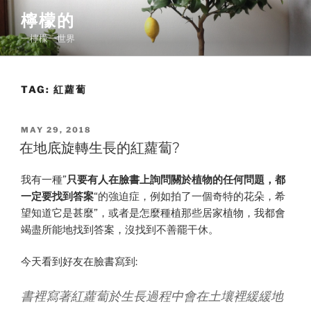
Skip
檸檬的
to
一檸檬一世界
content
TAG:
紅蘿蔔
POSTED
MAY 29, 2018
ON
在地底旋轉生長的紅蘿蔔?
我有一種”
只要有人在臉書上詢問關於植物的任何問題，都
一定要找到答案
“的強迫症，例如拍了一個奇特的花朵，希
望知道它是甚麼”，或者是怎麼種植那些居家植物，我都會
竭盡所能地找到答案，沒找到不善罷干休。
今天看到好友在臉書寫到:
書裡寫著紅蘿蔔於生長過程中會在土壤裡緩緩地