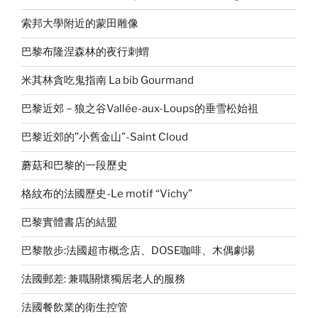
索邦大學附近的蒙田雕像
巴黎布隆涅森林的夜行刺蝟
米其林貪吃鬼指南 La bib Gourmand
巴黎近郊－狼之谷Vallée-aux-Loups的垂雪松始祖
巴黎近郊的”小舊金山”-Saint Cloud
蘑菇和巴黎的一段歷史
格紋布的法國歷史-Le motif “Vichy”
巴黎實體書店的結盟
巴黎散步:法國超市概念店、DOSE咖啡、木偶劇場
法國郵差: 兼職關懷獨居老人的服務
法國餐飲業的衛生控管