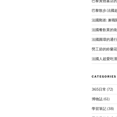
巴黎實體書店
巴黎散步:法國
法國郵差: 兼
法國餐飲業的
法國圓環的通
勞工節的鈴蘭
法國人超愛吃漢
CATEGORIES
365日常
(72)
博物誌
(61)
學習筆記
(38)