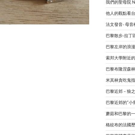
我們的聖母院 Notr
他人的觀點看
法文發音- 母
巴黎散步-拉丁
巴黎左岸的浪漫廣場 L
索邦大學附近
巴黎布隆涅森
米其林貪吃鬼指南 L
巴黎近郊－狼之谷V
巴黎近郊的”小舊金山
蘑菇和巴黎的
格紋布的法國歷史-Le