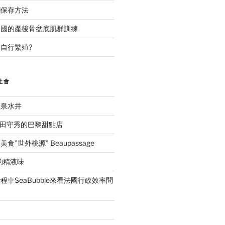
糰保存方法
法國的產後骨盆底肌群訓練
自行繁殖?
社會
礦泉水井
ida吉田守秀的巴黎甜點店
”世外桃源” Beaupassage
的精液味
車SeaBubble來看法國行政效率問