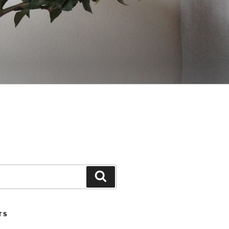
Search
TS