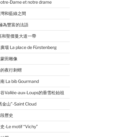
e-Dame et notre drame
台灣和藍綠之間
音極為豐富的法語
區和聖傑曼大道一帶
a place de Fürstenberg
的蒙田雕像
林的夜行刺蝟
a bib Gourmand
allée-aux-Loups的垂雪松始祖
”-Saint Cloud
一段歷史
 motif “Vichy”