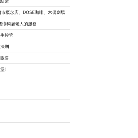
的結盟
超市概念店、DOSE咖啡、木偶劇場
職關懷獨居老人的服務
衛生控管
行法則
花販售
堡!