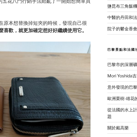
的五花八門行銷手法給亂了一開始想簡單買
鹽昆布三角飯
中醫的丹田和
在原本想替換掉短夾的時候，發現自己很
院子的鬱金香會
麼喜歡，就更加確定想好好繼續使用它。
巴黎景點和法國
巴黎市的深層
Mori Yosh
意外發現的巴黎美食
歐洲栗樹-雄花
從法國的水上計程
題
關於戴高樂