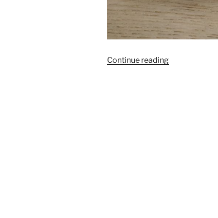
“關
Continue reading
於
錢
包
的
極
簡
想
法”