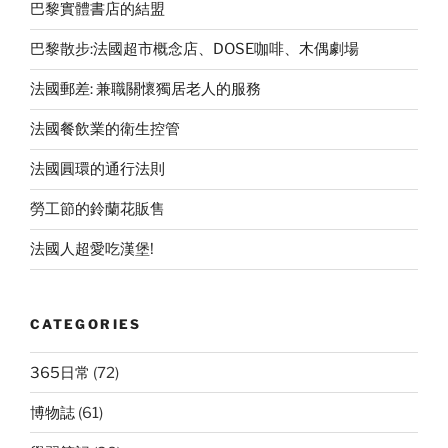
巴黎實體書店的結盟
巴黎散步:法國超市概念店、DOSE咖啡、木偶劇場
法國郵差: 兼職關懷獨居老人的服務
法國餐飲業的衛生控管
法國圓環的通行法則
勞工節的鈴蘭花販售
法國人超愛吃漢堡!
CATEGORIES
365日常
(72)
博物誌
(61)