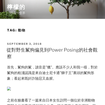
Skip
檸檬的
to
一檸檬一世界
content
TAG:
動物
POSTED
SEPTEMBER 3, 2018
ON
從對野生鬣狗偏見到Power Posing的社會觀
察
首先，鬣狗的鬣，讀音是”獵”。應該不少人和我一樣，對於
鬣狗的粗淺認識是來自迪士尼卡通”獅子王”裏頭的鬣狗形
象；看起來既奸詐險惡又血腥。
之前在臉書看了一篇來自日本女生訪問一個位於非洲動物