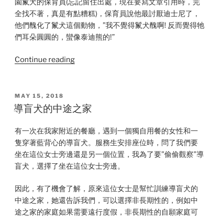
園鬣犬的保育員(忘記留住出處，現在要寫文章引用時，完
全找不著，真是有點糟糕)，保育員說他最討厭迪士尼了，
他們醜化了鬣犬這個動物，”我不覺得鬣犬醜啊! 反而覺得牠
們耳朵圓圓的，蠻像泰迪熊的!”
“從
Continue reading
對
野
生
POSTED
MAY 15, 2018
ON
鬣
導盲犬的中途之家
狗
偏
有一次在我家附近的餐廳，遇到一個獨自用餐的女性和一
見
隻穿著藍背心的導盲犬。服務生安排座位時，問了我們要
到
坐在這位女士旁邊還是另一個位置，我為了要”偷偷觀察”導
Power
盲犬，選擇了坐在這位女士旁邊。
Posing
的
因此，有了機會了解，原來這位女士是幫忙訓練導盲犬的
社
中途之家，她還告訴我們，可以選擇非長期性的，例如中
會
途之家的家庭如果需要遠行度假，非長期性的自願家庭可