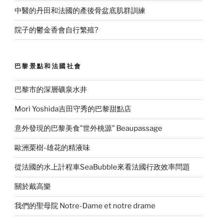
中醫的丹田和法國的產後骨盆底肌群訓練
院子的鬱金香會自行繁殖?
巴黎景點和法國社會
巴黎市的深層礦泉水井
Mori Yoshida吉田守秀的巴黎甜點店
意外發現的巴黎美食”世外桃源” Beaupassage
歐洲栗樹-雄花的精液味
從法國的水上計程車SeaBubble來看法國行政效率問題
關於戴高樂
我們的聖母院 Notre-Dame et notre drame