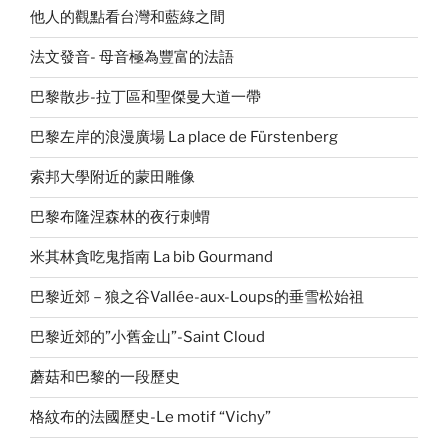
他人的觀點看台灣和藍綠之間
法文發音- 母音極為豐富的法語
巴黎散步-拉丁區和聖傑曼大道一帶
巴黎左岸的浪漫廣場 La place de Fürstenberg
索邦大學附近的蒙田雕像
巴黎布隆涅森林的夜行刺蝟
米其林貪吃鬼指南 La bib Gourmand
巴黎近郊－狼之谷Vallée-aux-Loups的垂雪松始祖
巴黎近郊的”小舊金山”-Saint Cloud
蘑菇和巴黎的一段歷史
格紋布的法國歷史-Le motif “Vichy”