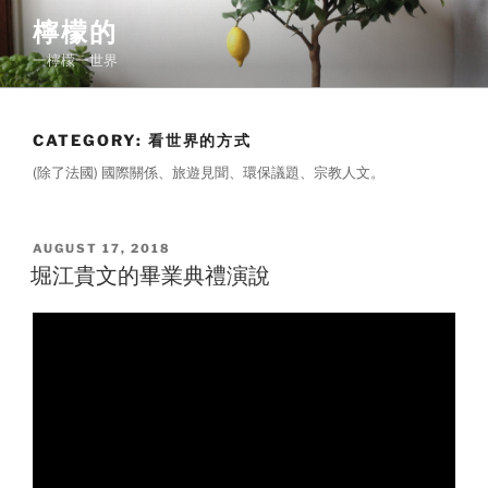
Skip
檸檬的
to
一檸檬一世界
content
CATEGORY:
看世界的方式
(除了法國) 國際關係、旅遊見聞、環保議題、宗教人文。
POSTED
AUGUST 17, 2018
ON
堀江貴文的畢業典禮演說