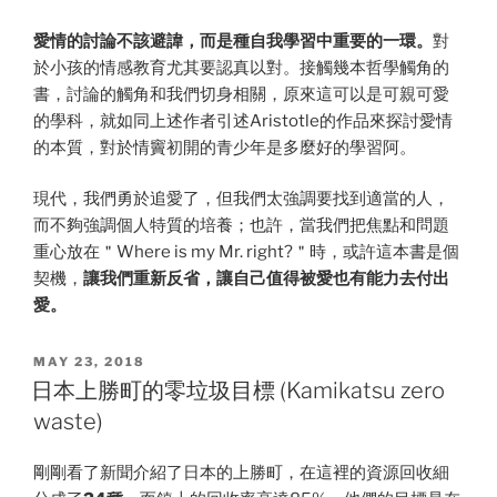
愛情的討論不該避諱，而是種自我學習中重要的一環。
對
於小孩的情感教育尤其要認真以對。接觸幾本哲學觸角的
書，討論的觸角和我們切身相關，原來這可以是可親可愛
的學科，就如同上述作者引述Aristotle的作品來探討愛情
的本質，對於情竇初開的青少年是多麼好的學習阿。
現代，我們勇於追愛了，但我們太強調要找到適當的人，
而不夠強調個人特質的培養；也許，當我們把焦點和問題
重心放在＂Where is my Mr. right?＂時，或許這本書是個
契機，
讓我們重新反省，讓自己值得被愛也有能力去付出
愛。
POSTED
MAY 23, 2018
ON
日本上勝町的零垃圾目標 (Kamikatsu zero
waste)
剛剛看了新聞介紹了日本的上勝町，在這裡的資源回收細