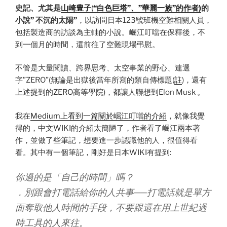
史記、尤其是
山崎豊子
(
“白色巨塔”、”華麗一族”的作者)
的
小說” 不沉的太陽”
，以訪問日本123號班機空難相關人員，
包括製造商的訪談為主軸的小說。崛江叮噹在保釋後，不
到一個月的時間，還前往了空難現場弔慰。
不管是大量閱讀、跨界思考、太空事業的野心、連選
字”ZERO”(無論是出獄後當年所寫的類自傳標題(
註
)，還有
上述提到的ZERO高等學院)，都讓人聯想到Elon Musk 。
我在
Medium上看到一篇關於崛江叮噹的介紹
，就像我覺
得的，中文WIKI的介紹太簡陋了，作者看了崛江兩本著
作，並做了些筆記，想要進一步認識他的人，很值得看
看。其中有一個筆記，剛好是日本WIKI有提到:
你過的是「自己的時間」嗎？
．別跟會打電話給你的人共事──打電話就是單方
面奪取他人時間的手段，不要跟還在用上世紀過
時工具的人來往。