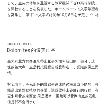
して、生徒の体験を重視する教育機関「ゼロ高等学院」
を開校することを発表した。ホームページで入学希望者
を募集し、第1回の入学式は同年10月6日を予定している
POSTED
JUNE 11, 2018
ON
Dolomites 的優美山谷
義大利北方的多洛米蒂山脈是阿爾卑斯山的一部分，這一
塊的義大利一直是我想要親自感受和進一步認識的風土民
情。
對我而言，湖光山色的景致是遠遠勝過海邊或小島的，可
能是出於對動植物的喜愛，讓我覺得山谷健行的行程，有
更多可看的東西(如果是潛水，當然可以看到海底的景觀，
但是我不會潛水)。