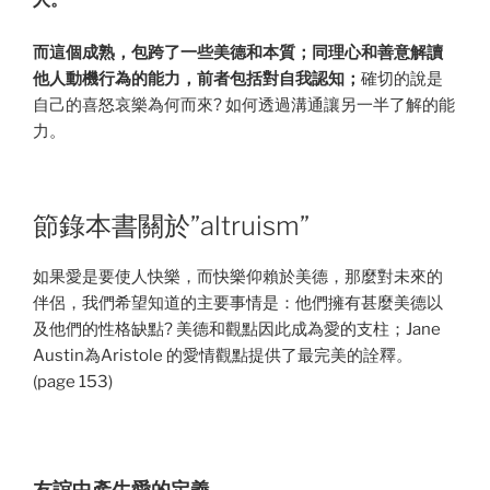
而這個成熟，包跨了一些美德和本質；同理心和善意解讀
他人動機行為的能力，前者包括對自我認知；
確切的說是
自己的喜怒哀樂為何而來? 如何透過溝通讓另一半了解的能
力。
節錄本書關於”altruism”
如果愛是要使人快樂，而快樂仰賴於美德，那麼對未來的
伴侶，我們希望知道的主要事情是：他們擁有甚麼美德以
及他們的性格缺點? 美德和觀點因此成為愛的支柱；Jane
Austin為Aristole 的愛情觀點提供了最完美的詮釋。
(page 153)
友誼中產生愛的定義