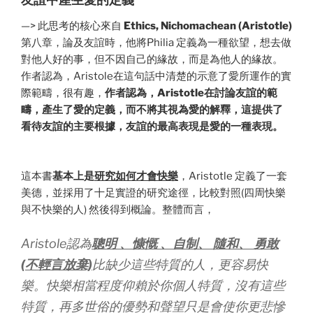
—> 此思考的核心來自
Ethics, Nichomachean (Aristotle)
第八章，論及友誼時，他將Philia 定義為一種欲望，想去做
對他人好的事，但不因自己的緣故，而是為他人的緣故。
作者認為，Aristole在這句話中清楚的示意了愛所運作的實
際範疇，很有趣，
作者認為，Aristotle在討論友誼的範
疇，產生了愛的定義，而不將其視為愛的解釋，這提供了
看待友誼的主要根據，友誼的最高表現是愛的一種表現。
這本書
基本上是
研究如何才會快樂
，Aristotle 定義了一套
美德，並採用了十足實證的研究途徑，比較對照(四周快樂
與不快樂的人) 然後得到概論。整體而言，
Aristole認為
聰明 、慷慨 、自制、 隨和、 勇敢
(不輕言放棄)
比缺少這些特質的人，更容易快
樂。快樂相當程度仰賴於你個人特質，沒有這些
特質，再多世俗的優勢和聲望只是會使你更悲慘