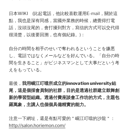
日本WIKI (比起電話，他比較喜歡運用E-mail，關於這
點，我也是深有同感，當國外業務的時候，總覺得打電
話，沒頭沒尾的，會打擾到對方，寫信的方式可以交代得
很清楚，以後要回溯，也有個紀錄。)：
自分の時間を相手のせいで奪われるということを嫌悪
し、電話ではなくメールなどを好んでいる。「自分の時
間を生きること」がビジネスマンとして大事だという考
えをもっている。
最後，
我用崛江叮噹所成立的innovation university結
尾，這是個採會員制的社群，目的是透過社群建立鼓舞創
新的學習型組織。透過付費座談會工作坊的方式，主題包
羅萬象，主講人也個個具備精實的能力。
注意一下網址，還是有點可愛的＂崛江叮噹的沙龍＂：
http://salon.horiemon.com/