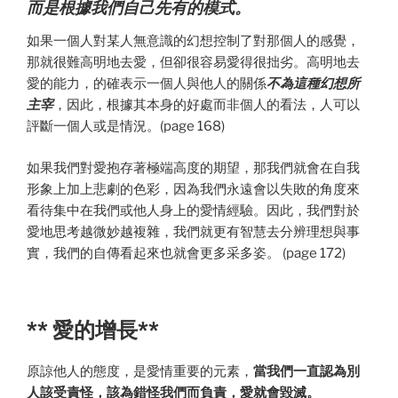
而是根據我們自己先有的模式。
如果一個人對某人無意識的幻想控制了對那個人的感覺，
那就很難高明地去愛，但卻很容易愛得很拙劣。高明地去
愛的能力，的確表示一個人與他人的關係
不為這種幻想所
主宰
，因此，根據其本身的好處而非個人的看法，人可以
評斷一個人或是情況。(page 168)
如果我們對愛抱存著極端高度的期望，那我們就會在自我
形象上加上悲劇的色彩，因為我們永遠會以失敗的角度來
看待集中在我們或他人身上的愛情經驗。因此，我們對於
愛地思考越微妙越複雜，我們就更有智慧去分辨理想與事
實，我們的自傳看起來也就會更多采多姿。 (page 172)
** 愛的增長**
原諒他人的態度，是愛情重要的元素，
當我們一直認為別
人該受責怪，該為錯怪我們而負責，愛就會毀滅。