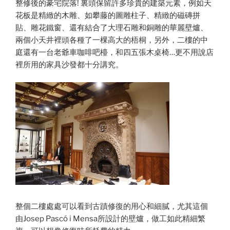
整修後的豪宅院落! 裏頭保留許多珍貴的建築元素，例如天
花板是精緻的木雕、如攀藤的圖雕柱子、精緻的磁磚拼
貼、雕花鐵窗、還有結合了大理石雕和銅雕的華麗壁爐、
兩個小天井裡頭各種了一棵高大的梧桐，另外，二樓的中
庭還有一台老爺車咖啡吧檯，和四五張木桌椅…更不用說店
裡所用的家具沙發都十分講究。
整個二樓處處可以看到古蹟修復的用心和細膩，尤其這個
由Josep Pascó i Mensa所設計的壁爐，做工如此精細繁