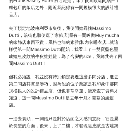
的Pratik Bakery Hotel 附近走走，除了很喜歡這間結合了
麵包店的飯店之外，附近我記得有一間規模很大的設計禮
品店。
去了預定地波格利亞市集後，我便開始尋找Massimo
Dutti，沿街也順便逛了家飾店(喔有一間叫做Muy mucha
的家飾店東西不貴，風格也簡約素雅)和內衣睡衣店…就這
樣從第一間Massimo Dutti開始，我看上了一雙寶藍色壓
成鱷魚皮紋的牛皮娃娃鞋，為了合腳的size，我總共去了四
間Massimo Dutti!
但我必須說，我並沒有特別鎖定要逛這麼多間分店，進去
第二間店其實是湊巧，因為他的位子應該是我印象中那間
規模很大的設計禮品店。但也非常幸運，後來查了資料才
知道，這一間Massimo Dutti是去年十月才開幕的旗艦
店。
一進去裏頭，一開始只是對於店面之大感到驚訝，它是屬
於長型的店面，後來，上了二樓，才發現這應該是古建築