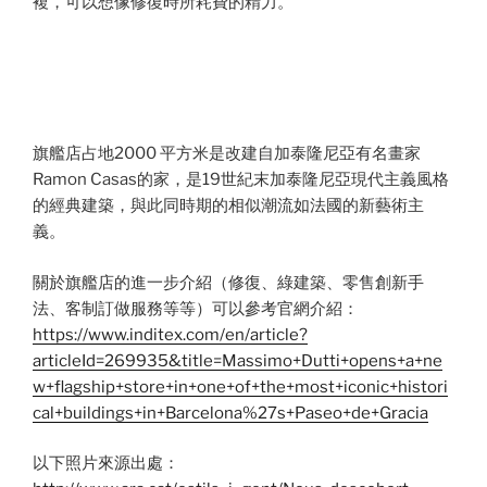
複，可以想像修復時所耗費的精力。
旗艦店占地2000 平方米是改建自加泰隆尼亞有名畫家
Ramon Casas的家，是19世紀末加泰隆尼亞現代主義風格
的經典建築，與此同時期的相似潮流如法國的新藝術主
義。
關於旗艦店的進一步介紹（修復、綠建築、零售創新手
法、客制訂做服務等等）可以參考官網介紹：
https://www.inditex.com/en/article?
articleId=269935&title=Massimo+Dutti+opens+a+ne
w+flagship+store+in+one+of+the+most+iconic+histori
cal+buildings+in+Barcelona%27s+Paseo+de+Gracia
以下照片來源出處：