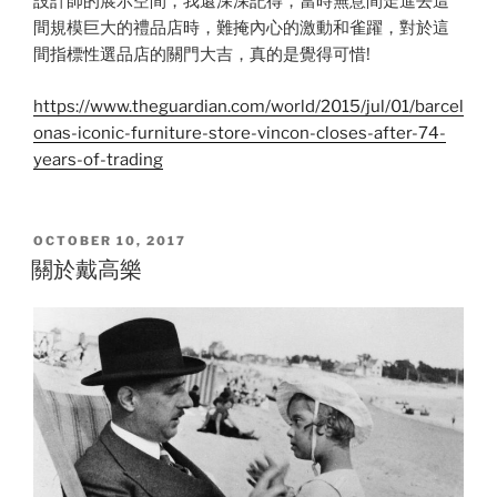
設計師的展示空間，我還深深記得，當時無意間走進去這
間規模巨大的禮品店時，難掩內心的激動和雀躍，對於這
間指標性選品店的關門大吉，真的是覺得可惜!
https://www.theguardian.com/world/2015/jul/01/barcel
onas-iconic-furniture-store-vincon-closes-after-74-
years-of-trading
POSTED
OCTOBER 10, 2017
ON
關於戴高樂