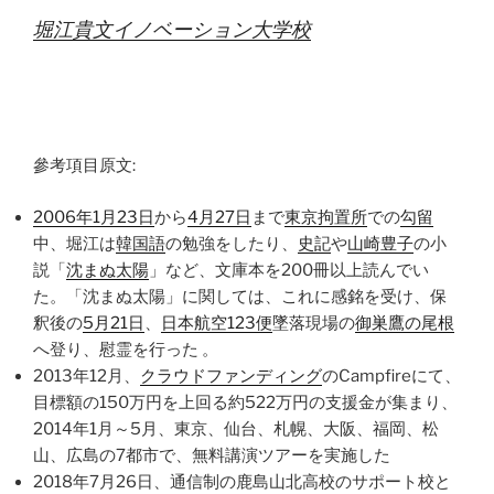
堀江貴文イノベーション大学校
參考項目原文:
2006年
1月23日
から
4月27日
まで
東京拘置所
での
勾留
中、堀江は
韓国語
の勉強をしたり、
史記
や
山崎豊子
の小
説「
沈まぬ太陽
」など、文庫本を200冊以上読んでい
た。「沈まぬ太陽」に関しては、これに感銘を受け、保
釈後の
5月21日
、
日本航空123便
墜落現場の
御巣鷹の尾根
へ登り、慰霊を行った 。
2013年12月、
クラウドファンディング
のCampfireにて、
目標額の150万円を上回る約522万円の支援金が集まり、
2014年1月～5月、東京、仙台、札幌、大阪、福岡、松
山、広島の7都市で、無料講演ツアーを実施した
2018年7月26日、通信制の鹿島山北高校のサポート校と