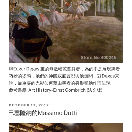
舉Edgar Degas 畫的無數幅芭蕾舞者，為的不是展現舞者
巧妙的姿態，她們的神態或氣質都與他無關，對Degas來
說，最重要的光影如何藉由舞者的身形和動作而呈現。
參考書籍: Art History-Ernst Gombrich (法文版)
POSTED
OCTOBER 17, 2017
ON
巴塞隆納的Massimo Dutti