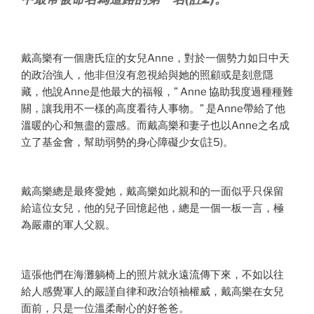
戴高樂有一個唐氏症的女兒Anne，對於一個勢力如日中天
的政治強人，他非但沒有忽視給與她的照顧或是刻意隱
藏，他說Anne是他最大的福報，” Anne 協助我度過種種難
關，讓我用不一樣的高度看待人事物。” 是Anne帶給了他
溫暖的心和無盡的靈感。而戴高樂和妻子也以Anne之名成
立了基金會，幫助弱勢的身心障礙少女(註5)。
戴高樂總是最疼愛她，戴高樂如此親和的一面似乎只保留
給這位女兒，他的兒子回憶起他，總是一個一板一言，極
為嚴肅的軍人父親。
這張他們在海灘躺椅上的照片就永遠流傳下來，不如以往
給人感覺軍人的嚴謹自律和政治領袖權威，戴高樂在女兒
面前，只是一位溫柔耐心的好爸爸。