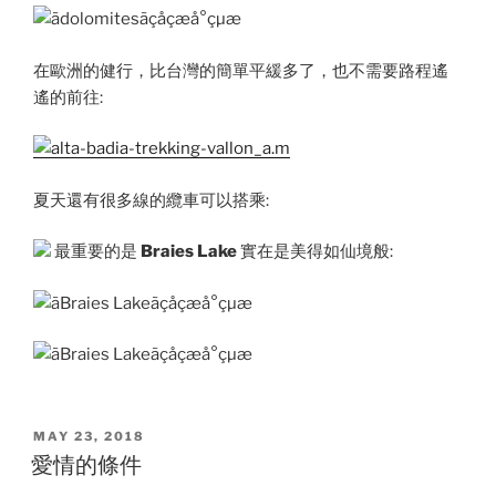
在歐洲的健行，比台灣的簡單平緩多了，也不需要路程遙
遙的前往:
夏天還有很多線的纜車可以搭乘:
最重要的是
Braies Lake
實在是美得如仙境般:
POSTED
MAY 23, 2018
ON
愛情的條件