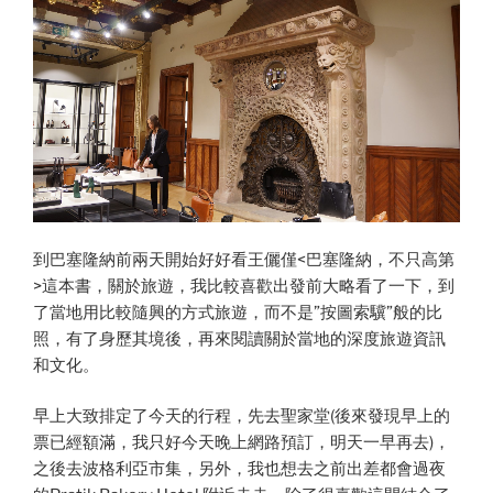
到巴塞隆納前兩天開始好好看王儷僅<巴塞隆納，不只高第
>這本書，關於旅遊，我比較喜歡出發前大略看了一下，到
了當地用比較隨興的方式旅遊，而不是”按圖索驥”般的比
照，有了身歷其境後，再來閱讀關於當地的深度旅遊資訊
和文化。
早上大致排定了今天的行程，先去聖家堂(後來發現早上的
票已經額滿，我只好今天晚上網路預訂，明天一早再去)，
之後去波格利亞市集，另外，我也想去之前出差都會過夜