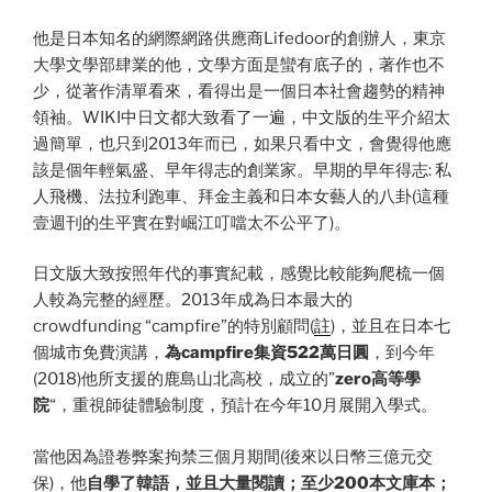
他是日本知名的網際網路供應商Lifedoor的創辦人，東京
大學文學部肆業的他，文學方面是蠻有底子的，著作也不
少，從著作清單看來，看得出是一個日本社會趨勢的精神
領袖。WIKI中日文都大致看了一遍，中文版的生平介紹太
過簡單，也只到2013年而已，如果只看中文，會覺得他應
該是個年輕氣盛、早年得志的創業家。早期的早年得志: 私
人飛機、法拉利跑車、拜金主義和日本女藝人的八卦(這種
壹週刊的生平實在對崛江叮噹太不公平了)。
日文版大致按照年代的事實紀載，感覺比較能夠爬梳一個
人較為完整的經歷。2013年成為日本最大的
crowdfunding “campfire”的特別顧問(
註
)，並且在日本七
個城市免費演講，
為campfire集資522萬日圓
，到今年
(2018)他所支援的鹿島山北高校，成立的”
zero高等學
院
“，重視師徒體驗制度，預計在今年10月展開入學式。
當他因為證卷弊案拘禁三個月期間(後來以日幣三億元交
保)，他
自學了韓語，並且大量閱讀；至少200本文庫本；