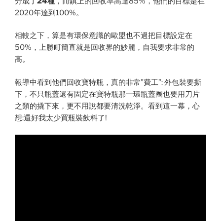
分成了
24種
，而鎮上的回收率高達85%，他們的目標是在
2020年達到100%。
相較之下，算是有環保意識的歐盟也不過把目標設定在
50%，上勝町簡直就是回收界的妙麗，自我要求非常的
高。
報導中看到他們回收寶特瓶，真的非常”費工”: 外包裝要撕
下，不只瓶蓋還有固定在寶特瓶那一環瓶蓋圈也要用刀片
之類的撬下來，更不用說都要清洗乾淨。看到這一幕，心
想:還好我太少買瓶裝飲料了!