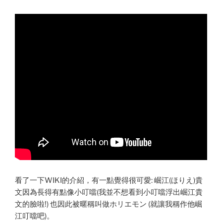
看了一下WIKI的介紹，有一點覺得很可愛: 崛江(ほりえ)貴
文因為長得有點像小叮噹(我並不想看到小叮噹浮出崛江貴
文的臉啦!) 也因此被暱稱叫做ホリエモン (就讓我稱作他崛
江叮噹吧)。