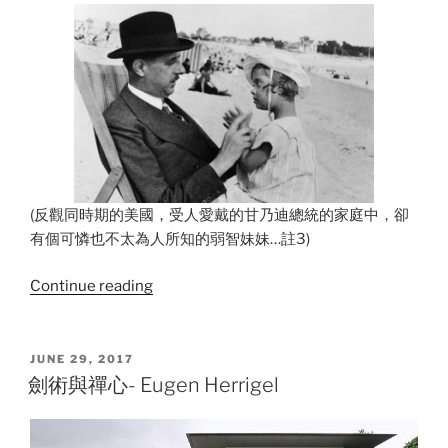
(反觀同時期的美國，受人愛戴的甘乃迪總統的家庭中，卻
有個可憐也不太為人所知的弱智妹妹…註3)
“關
Continue reading
於
戴
高
POSTED
JUNE 29, 2017
ON
樂”
劍術與禪心- Eugen Herrigel