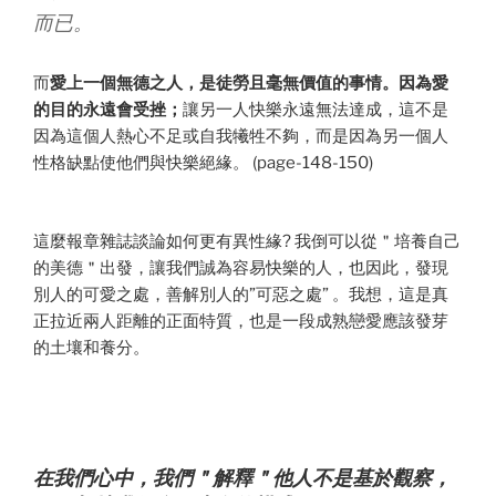
而已。
而
愛上一個無德之人，是徒勞且毫無價值的事情。因為愛
的目的永遠會受挫；
讓另一人快樂永遠無法達成，這不是
因為這個人熱心不足或自我犧牲不夠，而是因為另一個人
性格缺點使他們與快樂絕緣。 (page-148-150)
這麼報章雜誌談論如何更有異性緣? 我倒可以從＂培養自己
的美德＂出發，讓我們誠為容易快樂的人，也因此，發現
別人的可愛之處，善解別人的”可惡之處” 。我想，這是真
正拉近兩人距離的正面特質，也是一段成熟戀愛應該發芽
的土壤和養分。
在我們心中，我們＂解釋＂他人不是基於觀察，