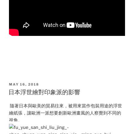
POSTED
MAY 16, 2018
ON
日本浮世繪對印象派的影響
隨著日本與歐美的貿易往來，被用來當作包裝用途的浮世
繪紙張，讓歐洲一派想要創新歐洲畫風的人察覺到不同的
視角。