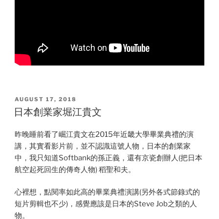
POSTED
AUGUST 17, 2018
ON
日本創業家堀江貴文
昨晚睡前看了崛江貴文在2015年近畿大學畢業典禮的演
講，其實看影片前，並不認識這號人物，日本的創業家
中，我只知道Softbank的孫正義，還有京瓷創辦人(把日本
航空起死回生的傳奇人物) 稻聖和夫。
心裡想，點閱率如此高的畢業典禮演講(另外各式節錄式的
短片剪輯也不少)，感覺應該是日本的Steve Job之類的人
物。