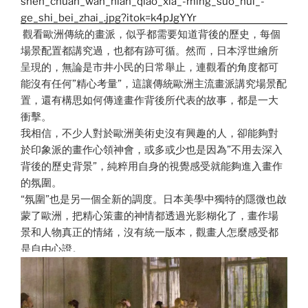
觀看歐洲傳統的畫派，似乎都需要知道背後的歷史，每個
場景配置都講究過，也都有跡可循。然而，日本浮世繪所
呈現的，無論是市井小民的日常舉止，連觀看的角度都可
能沒有任何”精心考量”，這讓傳統歐洲主流畫派講究場景配
置，還有構思如何傳達畫作背後所代表的故事，都是一大
衝擊。
我相信，不少人對於歐洲美術史沒有興趣的人，卻能夠對
於印象派的畫作心領神會，或多或少也是因為”不用去深入
背後的歷史背景”，純粹用自身的視覺感受就能夠進入畫作
的氛圍。
“氛圍”也是另一個全新的調度。日本美學中獨特的隱微也啟
蒙了歐洲，把精心策畫的神情都透過光影糊化了，畫作場
景和人物真正的情緒，沒有統一版本，觀畫人怎麼感受都
是自由心證。